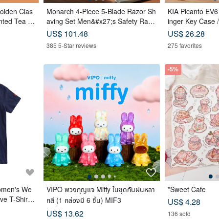
Golden Clas
Monarch 4-Piece 5-Blade Razor Sh
KIA Picanto EV6
nted Tea B
aving Set Men&#x27;s Safety Razo
inger Key Case 
astry x 12
r Grooming Gift
US$ 101.48
US$ 26.28
e
385 5-Star reviews
275 favorites
-5%
omen's We
VIPO พวงกุญแจ Miffy ในชุดกันฝนหลา
*Sweet Cafe
ve T-Shirt
กสี (1 กล่องมี 6 ชิ้น) MIF3
US$ 4.28
rtSleeve
US$ 13.62
136 sold