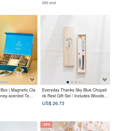
292 sold
 Box | Magnetic Cla
Everyday Thanks Sky Blue Chopsti
oney-scented Tea B
ck Rest Gift Set / Includes Wooden
 (18 pcs) - Lunar B
Box
US$ 26.73
-10%