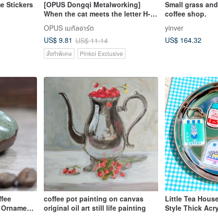
e Stickers
[OPUS Dongqi Metalworking]
Small grass and
When the cat meets the letter H-
coffee shop.
hook (black) wedding small
OPUS เมทัลอาร์ต
yinver
objects/English letters
US$ 164.32
US$ 9.81
US$ 11.14
สั่งทำพิเศษ
Pinkoi Exclusive
ffee
coffee pot painting on canvas
Little Tea Hous
n Ornament
original oil art still life painting
Style Thick Acr
Elegant
Charm - Set of 5