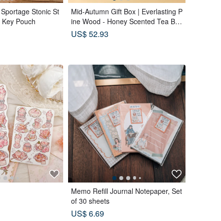
 Sportage Stonic St
Mid-Autumn Gift Box | Everlasting P
/ Key Pouch
ine Wood - Honey Scented Tea Ba
gs x Double Tea Custard Mooncak
US$ 52.93
es x Tea Pastries (18 pcs) - Azure
Moon
Memo Refill Journal Notepaper, Set
of 30 sheets
US$ 6.69