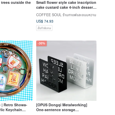
 trees outside the
Small flower style cake inscription
cake custard cake 4-inch dessert
cake customized souvenir
COFFEE SOUL ร้านกาแฟและขนมหวาน
US$ 74.93
สั่งทำพิเศษ
-30%
e | Retro Showa-
[OPUS Dongqi Metalworking]
ylic Keychain
One-sentence storage
rack/positive energy inspirational