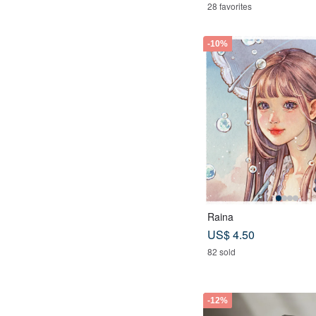
28 favorites
-10%
Raina
US$ 4.50
82 sold
-12%