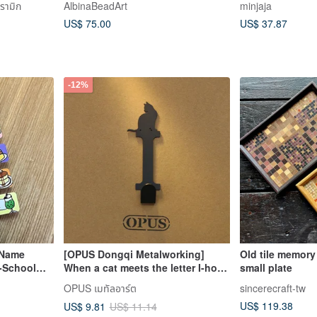
รามิก
AlbinaBeadArt
minjaja
 Studio
US$ 75.00
US$ 37.87
-12%
 Name
[OPUS Dongqi Metalworking]
Old tile memory
d-School
When a cat meets the letter I-hook
small plate
(black)/wedding small
OPUS เมทัลอาร์ต
sincerecraft-tw
objects/decoration
US$ 119.38
US$ 9.81
US$ 11.14