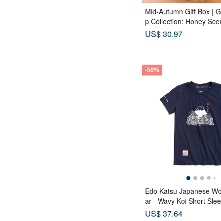
Mid-Autumn Gift Box | 
p Collection: Honey Sce
ags x Double Tea Yolk P
US$ 30.97
Tea Biscuits - Lunar Blu
-50%
Edo Katsu Japanese W
ar - Wavy Koi Short Slee
(Navy Blue) #Tops #Sho
US$ 37.64