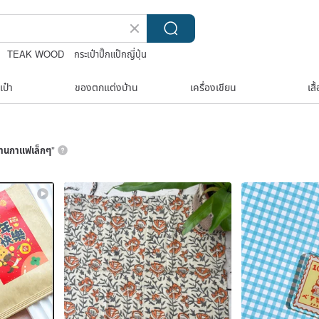
TEAK WOOD
กระเป๋าปิ๊กแป๊กญี่ปุ่น
na
เป๋า
ของตกแต่งบ้าน
เครื่องเขียน
เสื
้านกาแฟเล็กๆ
”