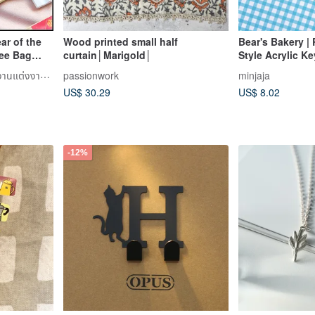
ar of the
Wood printed small half
Bear's Bakery |
fee Bag
curtain│Marigold│
Style Acrylic K
inting for
Happy DorDor ของชำร่วยงานแต่งงานและช่อดอกไม้ของขวัญ
passionwork
minjaja
tful In-
US$ 30.29
US$ 8.02
-12%