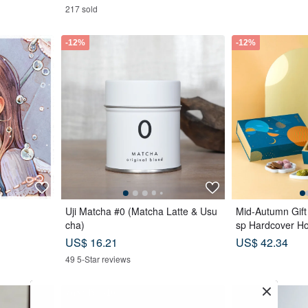
217 sold
-12%
-12%
Uji Matcha #0 (Matcha Latte & Usu
Mid-Autumn Gift
cha)
sp Hardcover H
ags x Tea Cakes
US$ 16.21
US$ 42.34
lue
49 5-Star reviews
จัดส่งฟรี
-10%