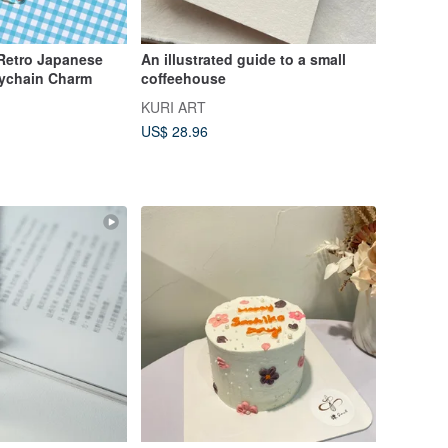
 Retro Japanese
An illustrated guide to a small
eychain Charm
coffeehouse
KURI ART
US$ 28.96