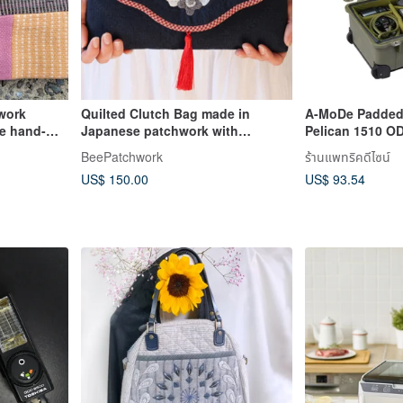
work
Quilted Clutch Bag made in
A-MoDe Padded d
ue hand-
Japanese patchwork with
Pelican 1510 O
ed
embroidery.
CASE)
BeePatchwork
ร้านแพทริคดีไซน์
US$ 150.00
US$ 93.54