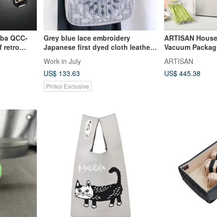
iba QCC-
Grey blue lace embroidery
ARTISAN House
f retro
Japanese first dyed cloth leather
Vacuum Packag
handle handbag shoulder bag
CVS2500 Free F
Work in July
ARTISAN
221053
US$ 133.63
US$ 445.38
Pinkoi Exclusive