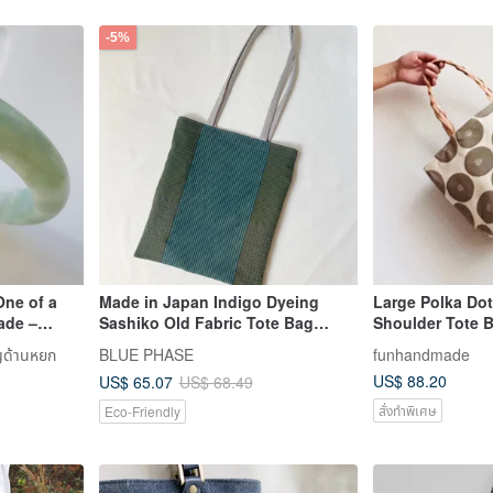
-5%
One of a
Made in Japan Indigo Dyeing
Large Polka Do
ade –
Sashiko Old Fabric Tote Bag
Shoulder Tote B
BLUE PHASE Cotton Tote Bag
Pockets. Japan
ญด้านหยก
BLUE PHASE
funhandmade
With Discoloration
Fabric.
US$ 88.20
US$ 65.07
US$ 68.49
สั่งทำพิเศษ
Eco-Friendly