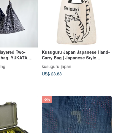
 layered Two-
Kusuguru Japan Japanese Hand-
 bag, YUKATA,
Carry Bag | Japanese Style
SUZUMI drums
Handheld Shopping Bag with
ing
kusuguru-japan
Strap for Shoulder Carry - Ivory
US$ 23.88
White
-5%