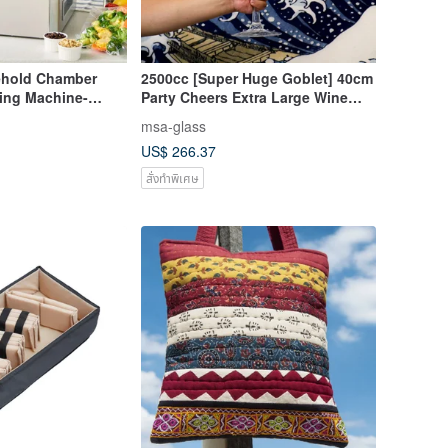
hold Chamber
2500cc [Super Huge Goblet] 40cm
ing Machine-
Party Cheers Extra Large Wine
ood Processor
Glass Souvenir Wine Glass
msa-glass
US$ 266.37
สั่งทำพิเศษ