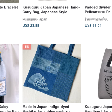
te Bracelet
Kusuguru Japan Japanese Hand-
Padded divider s
Carry Bag, Japanese Style
Pelican1510 Pe
Handheld Shopping Bag with
5800 Cases
kusuguru-japan
ร้านแพทริคดีไซน์
Simple Lanyard Shoulder Strap -
US$ 23.88
US$ 93.54
Beige Grey
-5%
Daisy
Made in Japan Indigo-dyed
Kusuguru Japa
houlder Bag
Sashiko Japanblue sashiko
Handbag | Japa