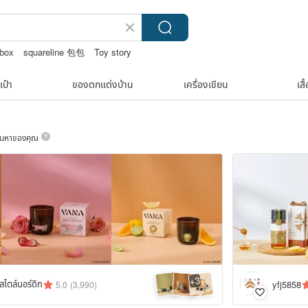
 box
squareline 包包
Toy story
เป๋า
ของตกแต่งบ้าน
เครื่องเขียน
เสื
ค้นหาของคุณ
3
+
ไตล์นอร์ดิก
yfj5858
5.0
(3,990)