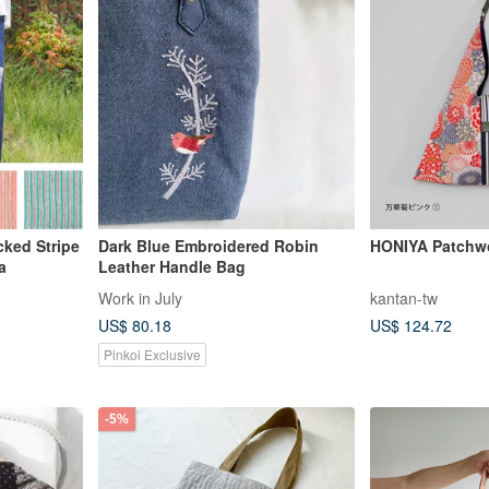
ked Stripe
Dark Blue Embroidered Robin
HONIYA Patchw
a
Leather Handle Bag
Work in July
kantan-tw
US$ 80.18
US$ 124.72
Pinkoi Exclusive
-5%