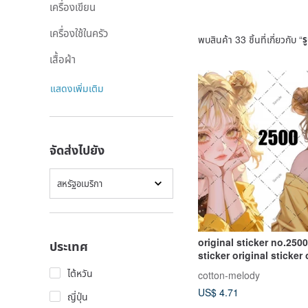
เครื่องเขียน
เครื่องใช้ในครัว
พบสินค้า 33 ชิ้นที่เกี่ยวกับ “
ร
เสื้อผ้า
แสดงเพิ่มเติม
จัดส่งไปยัง
สหรัฐอเมริกา
original sticker no.250
ประเทศ
sticker original sticker 
character sticker decor
ไต้หวัน
cotton-melody
sticker cotton melody
US$ 4.71
ญี่ปุ่น