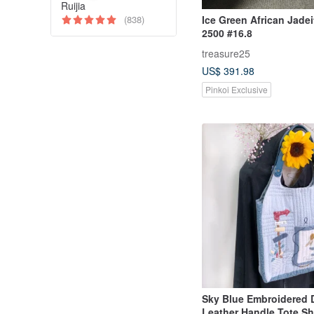
Ruijia
(838)
Ice Green African Jadei
2500 #16.8
treasure25
US$ 391.98
Pinkoi Exclusive
Sky Blue Embroidered 
Leather Handle Tote S