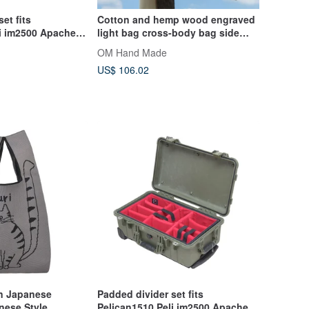
et fits
Cotton and hemp wood engraved
li im2500 Apache
light bag cross-body bag side
backpack shoulder bag tote bag
OM Hand Made
shopping bag-blue dye
US$ 106.02
embroidery
n Japanese
Padded divider set fits
nese Style
Pelican1510 Peli im2500 Apache