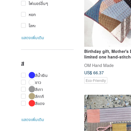
ไฟเบอร์อื่นๆ
หยก
โลหะ
แสดงเพิ่มเติม
Birthday gift, Mother's 
limited one hand-stitc
side backpack/embroid
สี
OM Hand Made
cross-body bag/hand-
US$ 66.37
embroidered shoulder 
สีน้ำเงิน
stitched sari thread co
Eco-Friendly
ขาว
bag/saree stitching b
สีเทา
World Blue Dyed indigo
สีกากี
สีแดง
แสดงเพิ่มเติม