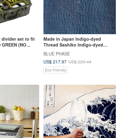
ivider set to fit
Made in Japan Indigo-dyed
D GREEN (NO
Thread Sashiko Indigo-dyed
Antique Fabric Used Japan Blue
BLUE PHASE
Sashiko Tote Bag Cotton Tote
US$ 217.97
US$ 229.44
Bag Linen Lining
Eco-Friendly