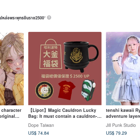
ูปหล่อพระพุทธชินราช2500
”
0 character
【Lipot】Magic Cauldron Lucky
tenshi kawaii R
original
Bag: It must contain a cauldron-
adventure layere
ative
shaped cup, and the total value
dress JJ2500
Dope Taiwan
Jill Punk Studio
must exceed 2,500!
US$ 74.84
US$ 79.29