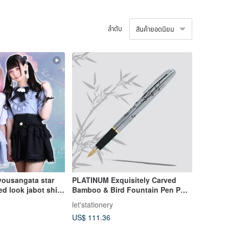
ลำดับ
สินค้ายอดนิยม
yousangata star
PLATINUM Exquisitely Carved
d look jabot shirt
Bamboo & Bird Fountain Pen PB-
2500 - Medium Nib
let'stationery
US$ 111.36