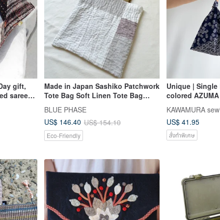
Day gift,
Made in Japan Sashiko Patchwork
Unique | Single
hed saree
Tote Bag Soft Linen Tote Bag
colored AZUMA
ered
Upcycled Indigo Dye
Geometric & T
BLUE PHASE
KAWAMURA sew
US$ 41.95
US$ 146.40
US$ 154.10
bag/hand-
smetic
สั่งทำพิเศษ
Eco-Friendly
ackpack-Rye
 cloth