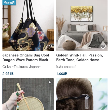
จัดส่งฟรี
Japanese Origami Bag Cool
Golden Wind- Fall, Passion,
Dragon Wave Pattern Black
Earth Tone, Golden Home
Modern Tote Bag
Decor, Living Room Art
Orika ~Tsukurou Japan~
โบลัว แกลเลอรี
2,951฿
1,008฿