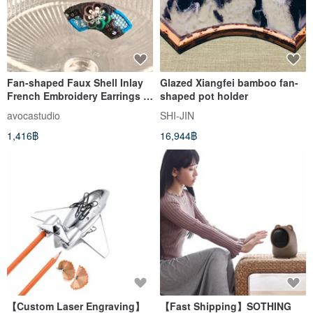
Fan-shaped Faux Shell Inlay
Glazed Xiangfei bamboo fan-
French Embroidery Earrings |
shaped pot holder
Original Design
avocastudio
SHI-JIN
1,416฿
16,944฿
【Custom Laser Engraving】
【Fast Shipping】SOTHING