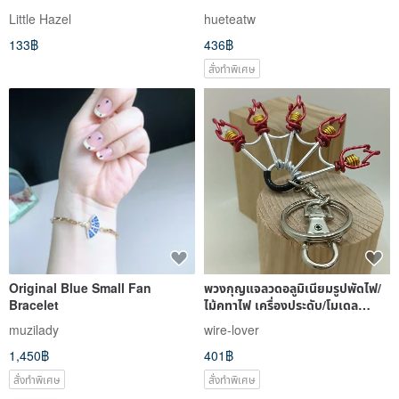
Box: Bagua Mountain Buddha
Little Hazel
hueteatw
and Roundhouse Locomotive
133฿
436฿
Depot Souvenir
สั่งทำพิเศษ
Original Blue Small Fan
พวงกุญแจลวดอลูมิเนียมรูปพัดไฟ/
Bracelet
ไม้คทาไฟ เครื่องประดับ/โมเดล
สำหรับระบำไฟ
muzilady
wire-lover
1,450฿
401฿
สั่งทำพิเศษ
สั่งทำพิเศษ