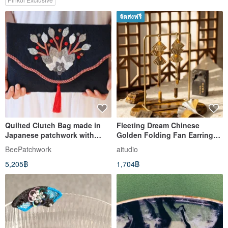
จัดส่งฟรี
Quilted Clutch Bag made in
Fleeting Dream Chinese
Japanese patchwork with
Golden Folding Fan Earrings
embroidery.
Oriental Classic
BeePatchwork
aitudio
5,205฿
1,704฿