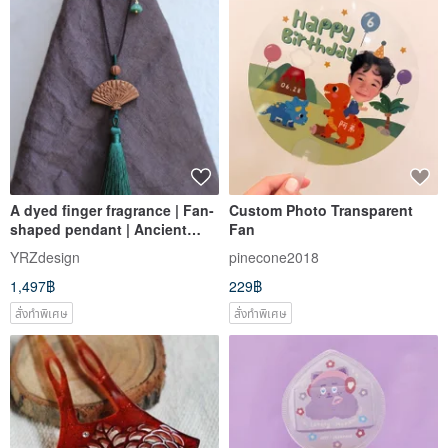
A dyed finger fragrance | Fan-
Custom Photo Transparent
shaped pendant | Ancient
Fan
natural fragrance | Healthy
YRZdesign
pinecone2018
fragrance
1,497฿
229฿
สั่งทำพิเศษ
สั่งทำพิเศษ