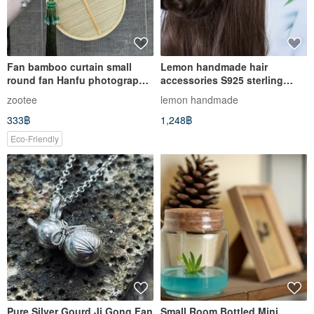
Fan bamboo curtain small
Lemon handmade hair
round fan Hanfu photography
accessories S925 sterling
props plus peacock agate
silver flower fan tassel ebony
zootee
lemon handmade
beads ring tassel pendant
hai
333฿
1,248฿
Eco-Friendly
Pure Silver Gourd Ji Gong Fan
Small Room Bottled Mini