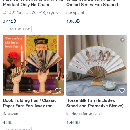
Pendant Only No Chain
Orchid Series Fan Shaped
Oncidium Natural Wind No. 6
ಸಲಿಕೆ ಕೈಯಿಂದ ಮಾಡಿದ ಬೆಳ್ಳಿ ಆಭರಣ
easyplant
Bottle
3,412฿
1,088฿
Pinkoi Exclusive
Book Folding Fan / Classic
Horse Silk Fan (Includes
Paper Fan: Fan Away the
Stand and Protective Sleeve)
Scent of Books *Imported
if-taiwan
kindnessfan-official
from the UK, Shipped from
458฿
1,466฿
Taiwan*
Pinkoi Exclusive