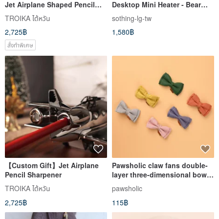
Jet Airplane Shaped Pencil
Desktop Mini Heater - Bear
Sharpener
Edition | Special Offer for Two-
TROIKA ไต้หวัน
sothing-lg-tw
Pack Purchase
2,725฿
1,580฿
สั่งทำพิเศษ
【Custom Gift】Jet Airplane
Pawsholic claw fans double-
Pencil Sharpener
layer three-dimensional bow
Pawsholic claw fans
TROIKA ไต้หวัน
pawsholic
2,725฿
115฿