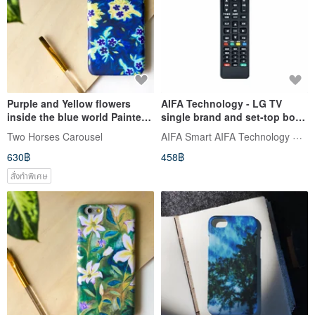
Purple and Yellow flowers
AIFA Technology - LG TV
inside the blue world Painted
single brand and set-top box
with oil paints. Matte Case
universal remote control
AIFA Smart AIFA Technology Corp.
Two Horses Carousel
(iPhone, HTC, Samsung,
630฿
458฿
Sony)
สั่งทำพิเศษ