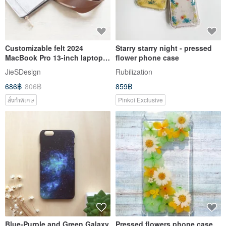
Customizable felt 2024
Starry starry night - pressed
MacBook Pro 13-inch laptop
flower phone case
bag computer bag 001LG
JieSDesign
Rubilization
686฿
806฿
859฿
สั่งทำพิเศษ
Pinkoi Exclusive
Blue-Purple and Green Galaxy.
Pressed flowers phone case,