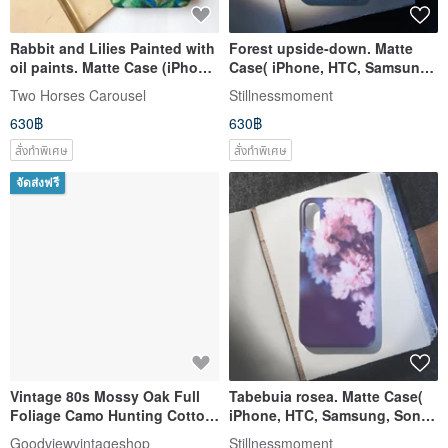
Rabbit and Lilies Painted with
Forest upside-down. Matte
oil paints. Matte Case (iPhone,
Case( iPhone, HTC, Samsung,
HTC, Samsung, Sony)
Sony, LG, OPPO)
Two Horses Carousel
Stillnessmoment
630฿
630฿
สั่งทำพิเศษ
สั่งทำพิเศษ
จัดส่งฟรี
Vintage 80s Mossy Oak Full
Tabebuia rosea. Matte Case(
Foliage Camo Hunting Cotton
iPhone, HTC, Samsung, Sony,
Coveralls Size LG
LG, OPPO)
Goodviewvintageshop
Stillnessmoment