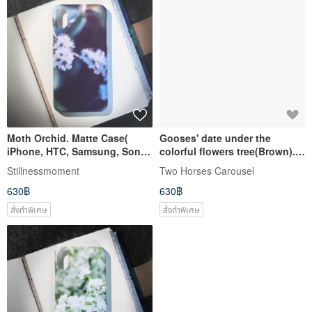
Moth Orchid. Matte Case(
Gooses' date under the
iPhone, HTC, Samsung, Sony,
colorful flowers tree(Brown).
LG, OPPO)
Matte Case (iPhone, HTC,
Stillnessmoment
Two Horses Carousel
Samsung, Sony)
630฿
630฿
สั่งทำพิเศษ
สั่งทำพิเศษ