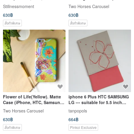
Sony, LG, OPPO)
HTC, Samsung, Sony)
Stillnessmoment
Two Horses Carousel
630฿
630฿
สั่งทำพิเศษ
สั่งทำพิเศษ
Flower of Life(Yellow). Matte
iphone 6 Plus HTC SAMSUNG
Case (iPhone, HTC, Samsung,
LG --- suitable for 5.5 inch
Sony)
mobile phone case mobile
Two Horses Carousel
tanpopols
power case
630฿
664฿
สั่งทำพิเศษ
Pinkoi Exclusive