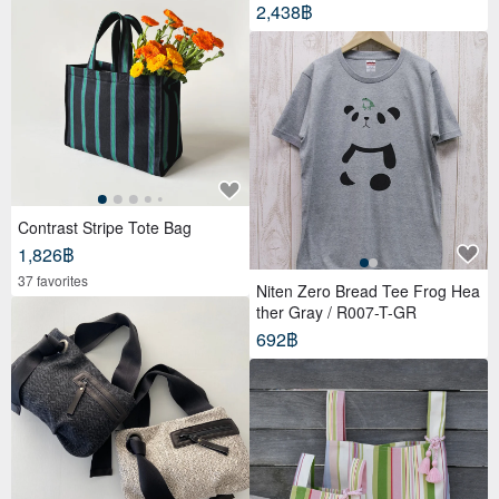
ท์
2,438฿
Contrast Stripe Tote Bag
1,826฿
37 favorites
Niten Zero Bread Tee Frog Hea
ther Gray / R007-T-GR
692฿