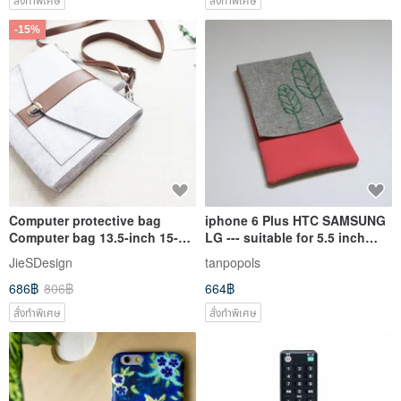
-15%
Computer protective bag
iphone 6 Plus HTC SAMSUNG
Computer bag 13.5-inch 15-
LG --- suitable for 5.5 inch
inch Surface Laptop 5 Laptop
mobile phone case mobile
JieSDesign
tanpopols
bag 113LG
power case
686฿
806฿
664฿
สั่งทำพิเศษ
สั่งทำพิเศษ