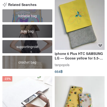
Related Searches
foldable bag
tote bag
supportingrole
iphone 6 Plus HTC SAMSUNG
LG --- Goose yellow for 5.5-
crochet bag
inch mobile phone case
tanpopols
664฿
-15%