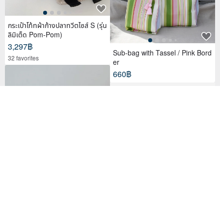
กระเป๋าโท้ทผ้าก้างปลาทวีตไซส์ S (รุ่น
ลิมิเต็ด Pom-Pom)
3,297฿
Sub-bag with Tassel / Pink Bord
32 favorites
er
660฿
Linen Dot Marine Bag Marron B
rown
Wandrd Premium Accessory Str
3,182฿
aps
1,671฿