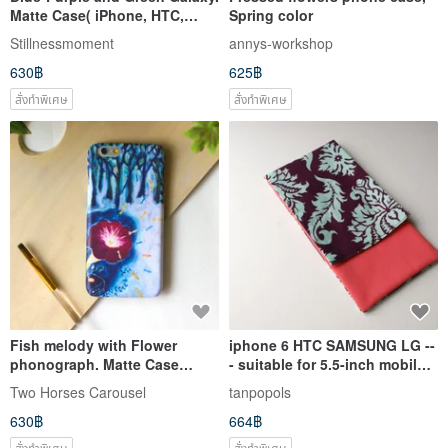
Matte Case( iPhone, HTC,
Spring color
Samsung, Sony, LG, OPPO)
Stillnessmoment
annys-workshop
630฿
625฿
สั่งทำพิเศษ
สั่งทำพิเศษ
Fish melody with Flower
iphone 6 HTC SAMSUNG LG --
phonograph. Matte Case
- suitable for 5.5-inch mobile
(iPhone, HTC, Samsung,
phone case
Two Horses Carousel
tanpopols
Sony)
630฿
664฿
สั่งทำพิเศษ
สั่งทำพิเศษ