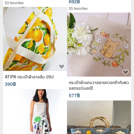
692฿
53 favorites
25 favorites
ATIPA กระเป๋าผ้าลายส้ม มีซิป
กระเป๋าผ้าแคนวาสลายควอกก้ากับพว
390฿
งสตรอว์เบอร์รี
577฿