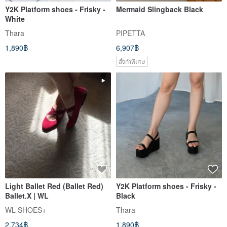
Y2K Platform shoes - Frisky -
Mermaid Slingback Black
White
Thara
PIPETTA
1,890฿
6,907฿
สั่งทำพิเศษ
Light Ballet Red (Ballet Red)
Y2K Platform shoes - Frisky -
Ballet.X | WL
Black
WL SHOES+
Thara
2,734฿
1,890฿