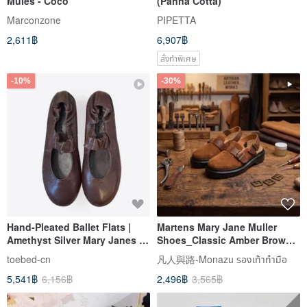
Mules - Coco
(Panna Cotta)
Marconzone
PIPETTA
2,611฿
6,907฿
สั่งทำพิเศษ
-10%
-30%
Hand-Pleated Ballet Flats |
Martens Mary Jane Muller
Amethyst Silver Mary Janes |
Shoes_Classic Amber Brown
Chic Spanish Slip-Ons
Mixed Material Patchwork
toebed-cn
凡人與路-Monazu รองเท้าทำมือ
Closed-Toe Sandals 34-48
5,541฿
6,156฿
2,496฿
3,565฿