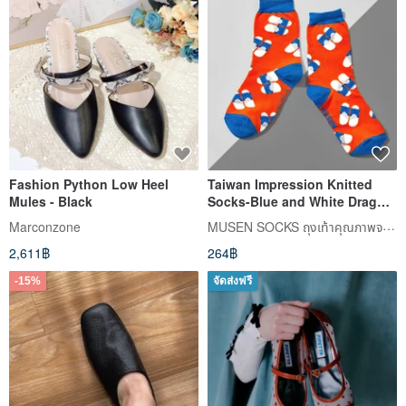
Fashion Python Low Heel
Taiwan Impression Knitted
Mules - Black
Socks-Blue and White Drag
Stockings|Middle Tube
MUSEN SOCKS ถุงเท้าคุณภาพจากมู่เซิน
Marconzone
Socks|Same Style for Men and
2,611฿
264฿
Women
-15%
จัดส่งฟรี