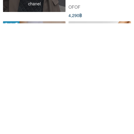
chanel
OFOF
4,290฿
จัดส่งฟรี
belted ribbon strap flat black
Embroidered socks-blue and
white drag stockings|medium
tube socks|same style for men
MUSEN SOCKS ถุงเท้าคุณภาพจากมู่เซิน
PIPETTA
and women
7,089฿
229฿
สั่งทำพิเศษ