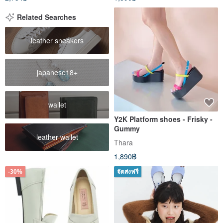
Related Searches
leather sneakers
japanese18+
wallet
Y2K Platform shoes - Frisky -
Gummy
leather wallet
Thara
1,890฿
-30%
จัดส่งฟรี