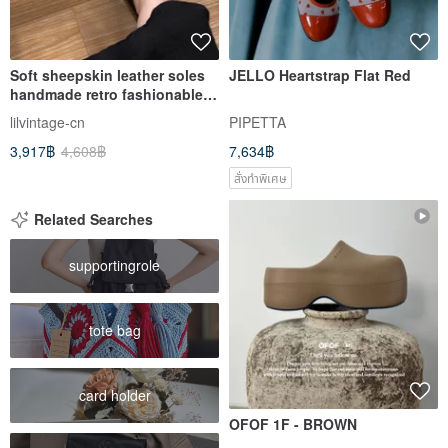
Soft sheepskin leather soles
JELLO Heartstrap Flat Red
handmade retro fashionable
square toe flat leather slippers
lilvintage-cn
PIPETTA
for four seasons wear
3,917฿
4,608฿
7,634฿
สั่งทำพิเศษ
Related Searches
supportingrole
tote bag
card holder
OFOF 1F - BROWN