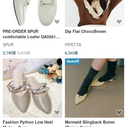
PRE-ORDER SPUR
Dip Flat ChocoBrown
comfortable Loafer QA5561
ASH SKY
SPUR
PIPETTA
2,785฿
3,978฿
6,543฿
จัดส่งฟรี
Fashion Python Low Heel
Mermaid Slingback Butter