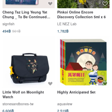
Cheng Tsz Ling Yeung Yat
Pinkoi Online Encore
Chung _ To Be Continued
Discovery Collection 5ml x 6
Memories II: Only You Are
signfish
LE NEZ Lab
Unforgettable _ Taiwan
494฿
561฿
1,782฿
Exclusive
Little Wolf on Moonlight
Highly Anticipated Set
Watch
stonesandbones-tw
aquaview
6,606฿
2,519฿