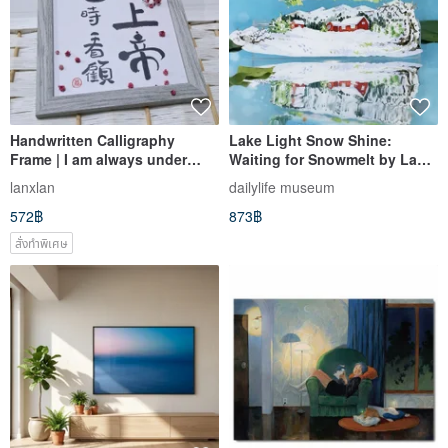
Handwritten Calligraphy
Lake Light Snow Shine:
Frame | I am always under
Waiting for Snowmelt by Lake
God's watchful eye | Each
Karuizawa - PET Washi Tape
lanxlan
dailylife museum
piece is unique | Space
(10m Roll)
572฿
873฿
Embellishment
สั่งทำพิเศษ