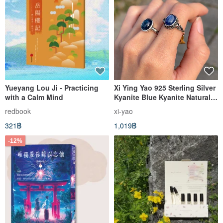
Yueyang Lou Ji - Practicing
Xi Ying Yao 925 Sterling Silver
with a Calm Mind
Kyanite Blue Kyanite Natural
Stone Open Ring Bohemian
redbook
xi-yao
Hippie Unisex
321฿
1,019฿
-12%