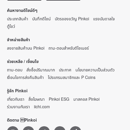
ค้นหางานดีไซน์ดีๆ
ประเภทสินค้า
บันทึกดีไซน์
บัตรของขวัญ Pinkoi
แรงบันดาลใจ
ตู้โชว์
จำหน่ายสินค้า
ลงขายสินค้าบน Pinkoi
ถาม-ตอบสำหรับดีไซเนอร์
ช่วยเหลือ / เงื่อนไข
ถาม-ตอบ
สั่งซื้อปริมาณมาก
ประกาศ
นโยบายความเป็นส่วนตัว
เงื่อนไขการส่งคืนสินค้า
โปรแกรมสมาชิกและ P Coins
รู้จัก Pinkoi
เกี่ยวกับเรา
สื่อโฆษณา
Pinkoi ESG
มาสคอส Pinkoi
ร่วมงานกับเรา
iichi.com
ติดตาม Pinkoi