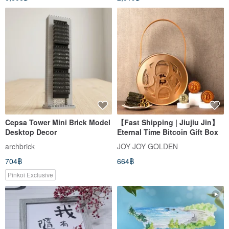
Cepsa Tower Mini Brick Model
【Fast Shipping | Jiujiu Jin】
Desktop Decor
Eternal Time Bitcoin Gift Box
archbrick
JOY JOY GOLDEN
704฿
664฿
Pinkoi Exclusive