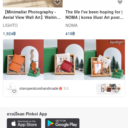
【Minimalist Photography -
The life I've been hoping for |
Aerial View Wall Art】Waiting
NOMA | korea illust Art poster
for Another Dawn - aPo
A4 | Water color
LIGHTO
NOMA
1,924฿
419฿
Spotlight
4
+
stemperaturehandmade
5.0
ดาวน์โหลด Pinkoi App