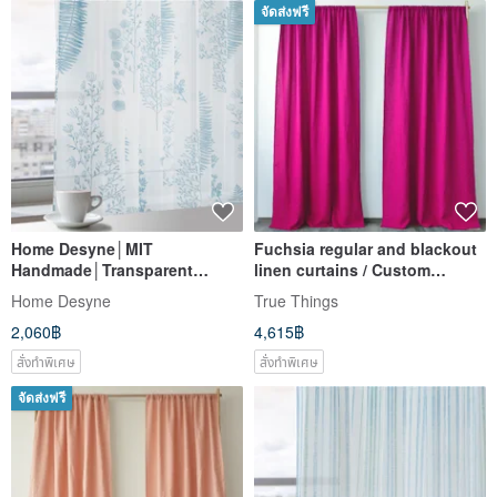
จัดส่งฟรี
Home Desyne│MIT
Fuchsia regular and blackout
Handmade│Transparent
linen curtains / Custom
Window Screen│A Midsummer
curtains / 2 panels
Home Desyne
True Things
Dream│Webbing│2 Colors
2,060฿
4,615฿
สั่งทำพิเศษ
สั่งทำพิเศษ
จัดส่งฟรี