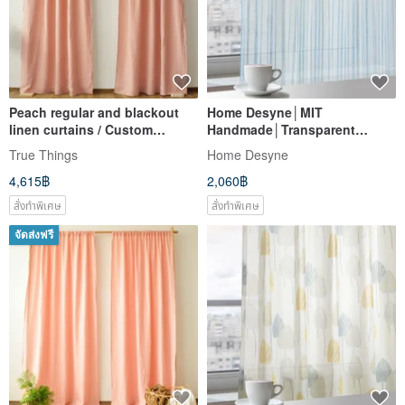
Peach regular and blackout
Home Desyne│MIT
linen curtains / Custom
Handmade│Transparent
curtains / 2 panels
Window Screens and
True Things
Home Desyne
Curtains│Fruital
4,615฿
2,060฿
Lines│Webbing
สั่งทำพิเศษ
สั่งทำพิเศษ
จัดส่งฟรี