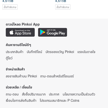
4,615฿
4,615฿
สั่งทำพิเศษ
สั่งทำพิเศษ
ดาวน์โหลด Pinkoi App
ค้นหางานดีไซน์ดีๆ
ประเภทสินค้า
บันทึกดีไซน์
บัตรของขวัญ Pinkoi
แรงบันดาลใจ
ตู้โชว์
จำหน่ายสินค้า
ลงขายสินค้าบน Pinkoi
ถาม-ตอบสำหรับดีไซเนอร์
ช่วยเหลือ / เงื่อนไข
ถาม-ตอบ
สั่งซื้อปริมาณมาก
ประกาศ
นโยบายความเป็นส่วนตัว
เงื่อนไขการส่งคืนสินค้า
โปรแกรมสมาชิกและ P Coins