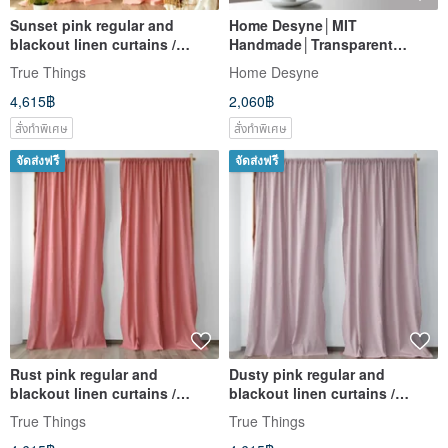
Sunset pink regular and
Home Desyne│MIT
blackout linen curtains /
Handmade│Transparent
Custom curtains / 2 panels
Window Screen
True Things
Home Desyne
Curtains│Summer Lotus
4,615฿
2,060฿
Pond│Webbing
สั่งทำพิเศษ
สั่งทำพิเศษ
จัดส่งฟรี
จัดส่งฟรี
Rust pink regular and
Dusty pink regular and
blackout linen curtains /
blackout linen curtains /
Custom curtains / 2 panels
Custom curtains / 2 panels
True Things
True Things