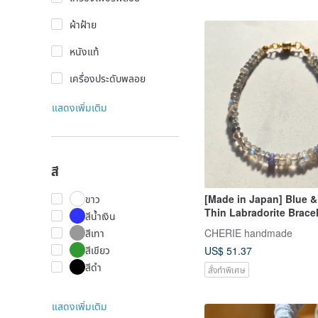
ผ้าฝ้าย
หนังแท้
เครื่องประดับพลอย
แสดงเพิ่มเติม
สี
[Made in Japan] Blue &
ขาว
Thin Labradorite Bracelet Str
สีน้ำเงิน
Free One-Touch Clasp 
CHERIE handmade
สีเทา
Effortless Wear
สีเขียว
US$ 51.37
สีดำ
สั่งทำพิเศษ
แสดงเพิ่มเติม