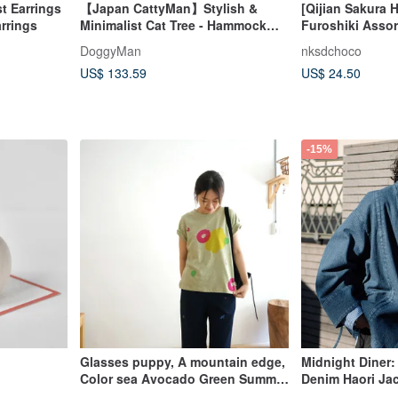
t Earrings
【Japan CattyMan】Stylish &
[Qijian Sakura 
arrings
Minimalist Cat Tree - Hammock
Furoshiki Asso
Set + Stylish & Minimalist Cat
Cookie Gift Box
DoggyMan
nksdchoco
Walkway Combo
US$ 133.59
US$ 24.50
-15%
Glasses puppy, A mountain edge,
Midnight Diner:
Color sea Avocado Green Summer
Denim Haori Ja
Handmade Print Short-Sleeve