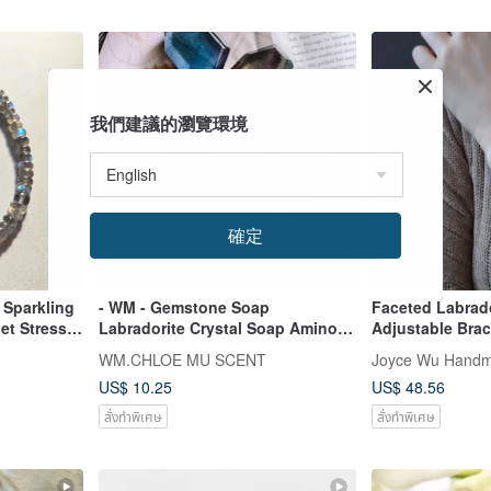
Pinkoi Exclusive
我們建議的瀏覽環境
確定
 Sparkling
- WM - Gemstone Soap
Faceted Labrado
ess-
Labradorite Crystal Soap Amino
Adjustable Brac
for
Acid Handmade Soap Gift Box
Retro
WM.CHLOE MU SCENT
Joyce Wu Handm
US$ 10.25
US$ 48.56
สั่งทำพิเศษ
สั่งทำพิเศษ