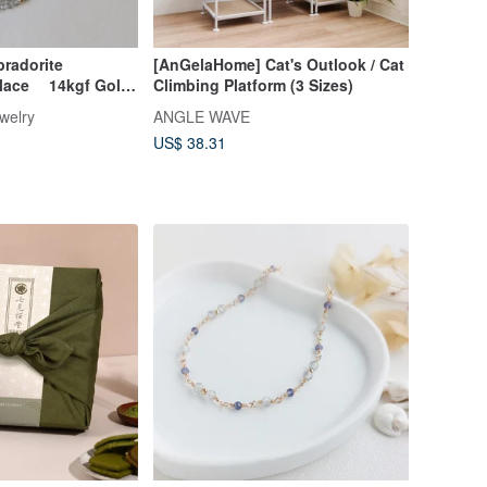
radorite
[AnGelaHome] Cat's Outlook / Cat
klace 14kgf Gold-
Climbing Platform (3 Sizes)
 Jewelry
welry
ANGLE WAVE
US$ 38.31