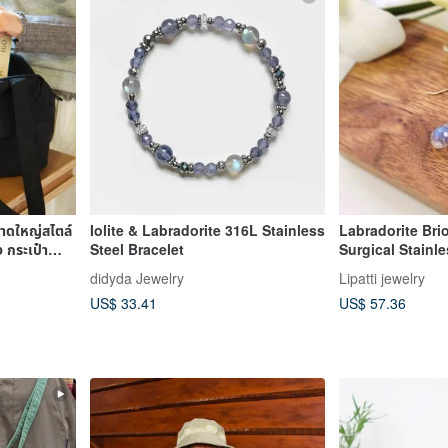
าดใหญ่สไตล์
Iolite & Labradorite 316L Stainless
Labradorite Bri
ง กระเป๋า
Steel Bracelet
Surgical Stainle
Alessia
didyda Jewelry
Lipatti jewelry
US$ 33.41
US$ 57.36