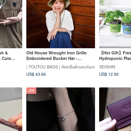
sh &
Old House Wrought Iron Grille
【Hot Gift】Fres
, Cute
Embroidered Bucket Hat -
Hydroponic Plan
ag, Peach
Avocado Green
| TOUTOU BAGS | ห้องเย็บผ้าแฮนด์เมด
SEISHIN
US$ 43.66
US$ 12.92
-2%