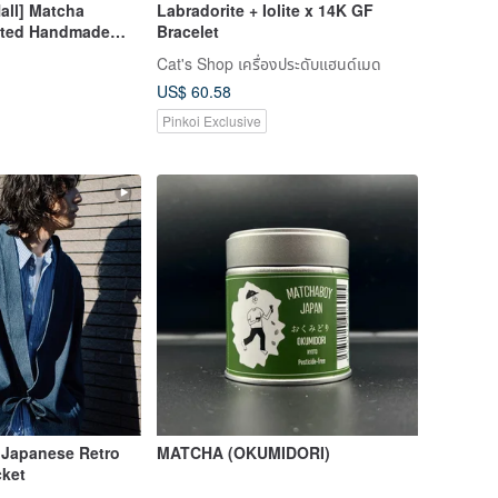
Hall] Matcha
Labradorite + Iolite x 14K GF
rted Handmade
Bracelet
Cat's Shop เครื่องประดับแฮนด์เมด
US$ 60.58
Pinkoi Exclusive
 Japanese Retro
MATCHA (OKUMIDORI)
cket