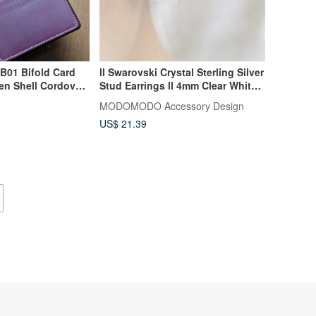
B01 Bifold Card
ll Swarovski Crystal Sterling Silver
en Shell Cordovan
Stud Earrings ll 4mm Clear White
er
Sterling Silver Diamond Studs ER-
MODOMODO Accessory Design
00029
US$ 21.39