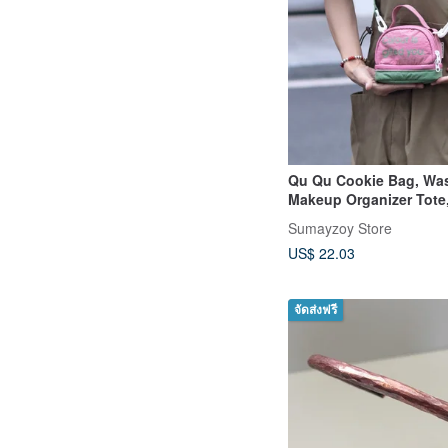
Qu Qu Cookie Bag, Wa
Makeup Organizer Tote
Shoulder Crossbody B
Sumayzoy Store
Matcha, Small Size
US$ 22.03
จัดส่งฟรี