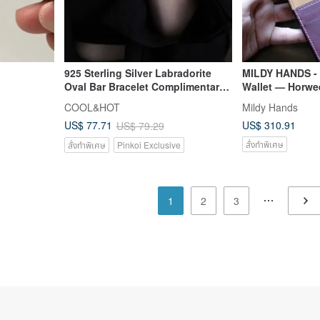
925 Sterling Silver Labradorite
MILDY HANDS - 
Oval Bar Bracelet Complimentary
Wallet — Horwe
Gift Packaging
& Buttero Leath
COOL&HOT
Mildy Hands
US$ 310.91
US$ 77.71
US$ 79.29
สั่งทำพิเศษ
สั่งทำพิเศษ
Pinkoi Exclusive
1
2
3