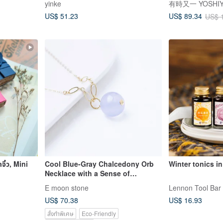
yinke
有時又一 YOSHIY
Cotton Top
US$ 51.23
US$ 89.34
US$ 
ิ๋ว, Mini
Cool Blue-Gray Chalcedony Orb
Winter tonics in
Necklace with a Sense of
Substance, 14K Gold-Filled
E moon stone
Lennon Tool Bar
US$ 70.38
US$ 16.93
สั่งทำพิเศษ
Eco-Friendly