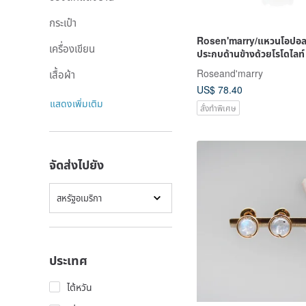
กระเป๋า
Rosen'marry/แหวนโอปอลแ
เครื่องเขียน
ประกบด้านข้างด้วยโรโดไลท์ 
แท้925
Roseand'marry
เสื้อผ้า
US$ 78.40
แสดงเพิ่มเติม
สั่งทำพิเศษ
จัดส่งไปยัง
สหรัฐอเมริกา
ประเทศ
ไต้หวัน