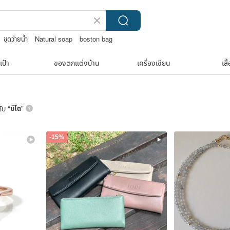
ชุดว่ายน้ำ
Natural soap
boston bag
เป๋า
ของตกแต่งบ้าน
เครื่องเขียน
เสื
ับ “
มิโด
”
-15%