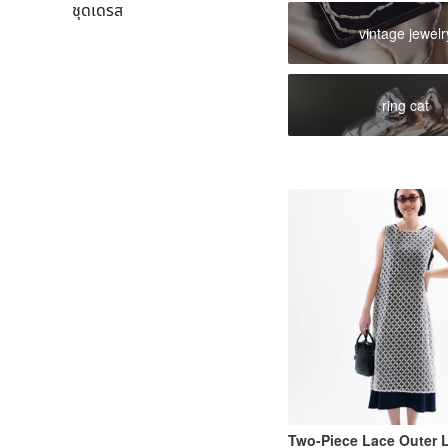
ชุดเดรส
vintage jewelr
ring cat
Two-Piece Lace Outer 