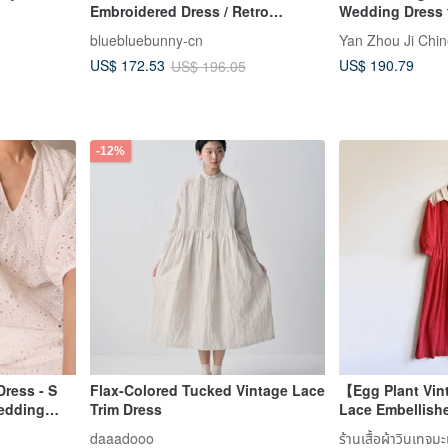
Embroidered Dress / Retro
Wedding Dress 
Cottage Pattern Long Skirt /
Certificate Regi
bluebluebunny-cn
Yan Zhou Ji Ch
Elegant Women's Wear
Lace Sleeveles
US$ 190.79
US$ 172.53
US$ 196.05
-12%
Dress - S
Flax-Colored Tucked Vintage Lace
【Egg Plant Vin
Wedding
Trim Dress
Lace Embellishe
Dress
daaadooo