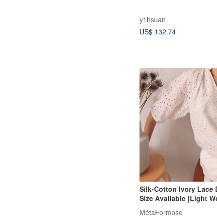
y1hsuan
US$ 132.74
Silk-Cotton Ivory Lace 
Size Available [Light 
Dress]
MétaFormose