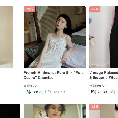
-15%
-12%
French Minimalist Pure Silk "Pure
Vintage Relaxe
Desire" Chemise
Silhouette Wide-
Jumpsuit Dress
wakeup
withher-cn
US$ 128.86
US$ 72.39
US$ 151.59
US$ 
-15%