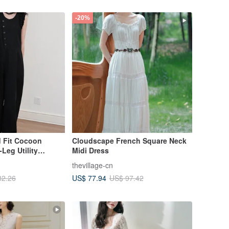
-20%
d Fit Cocoon
Cloudscape French Square Neck
Leg Utility
Midi Dress
 Pants
thevillage-cn
US$ 77.94
82.26
US$ 97.42