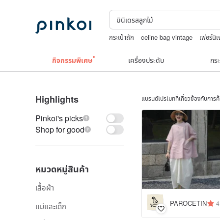
กระเป๋าถัก
celine bag vintage
เฟอร์นิเ
TEAK WOOD
squareline 包包
japa
กิจกรรมพิเศษ
เครื่องประดับ
กระ
Highlights
แบรนด์โปรโมทที่เกี่ยวข้องกับการ
Pinkoi's picks
Shop for good
หมวดหมู่สินค้า
เสื้อผ้า
PAROCETIN
4
แม่และเด็ก