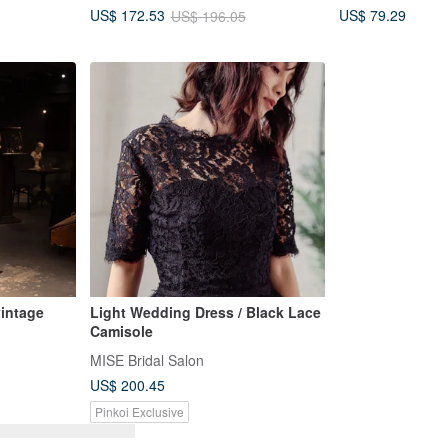
US$ 79.29
US$ 172.53
US$ 196.05
vintage
Light Wedding Dress / Black Lace
Camisole
MISE Bridal Salon
US$ 200.45
Pinkoi Exclusive