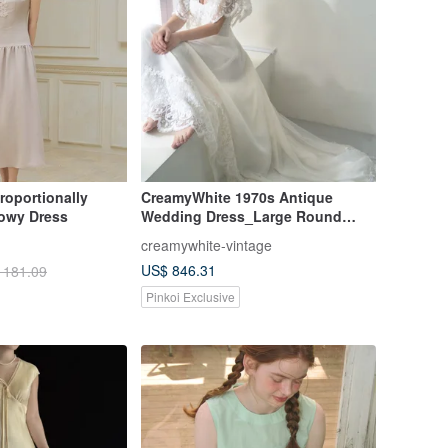
roportionally
CreamyWhite 1970s Antique
lowy Dress
Wedding Dress_Large Round
Neck Drop Shoulder Lace
creamywhite-vintage
US$ 846.31
 181.09
Pinkoi Exclusive