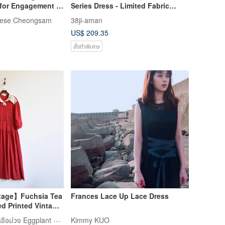
for Engagement &
Series Dress - Limited Fabric
stration - Elegant
Edition
inese Cheongsam
38ji-aman
s Qipao Dress
US$ 209.35
สั่งทำพิเศษ
tage】Fuchsia Tea
Frances Lace Up Lace Dress
d Printed Vintage
ร้านเสื้อผ้าวินเทจมะเขือม่วง Eggplant Vintage
Kimmy KUO