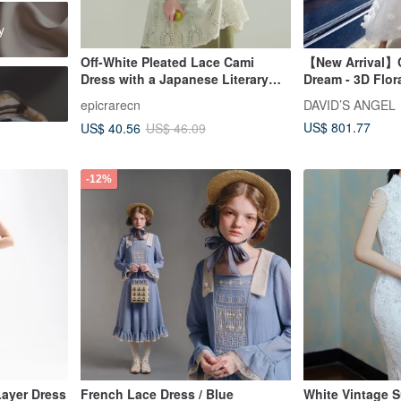
y
Off-White Pleated Lace Cami
【New Arrival】
Dress with a Japanese Literary
Dream - 3D Flora
Sweet Style, Delicate Shoulder
Gown
epicrarecn
DAVID’S ANGEL
Straps for Layering
US$ 801.77
US$ 40.56
US$ 46.09
-12%
Layer Dress
French Lace Dress / Blue
White Vintage 