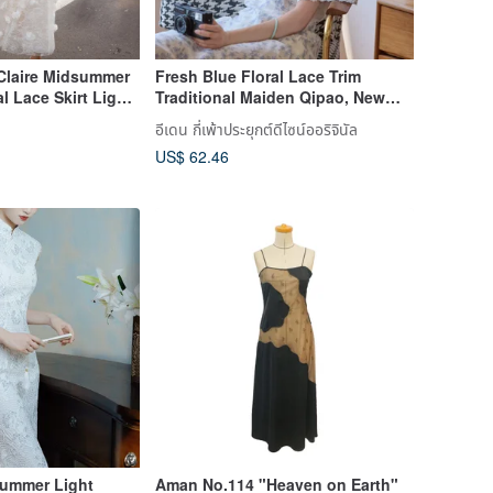
Claire Midsummer
Fresh Blue Floral Lace Trim
l Lace Skirt Light
Traditional Maiden Qipao, New
Chinese Style Improved Dress for
อีเดน กี่เพ้าประยุกต์ดีไซน์ออริจินัล
Mid-Autumn Festival and Spring
US$ 62.46
Festival
Summer Light
Aman No.114 "Heaven on Earth"