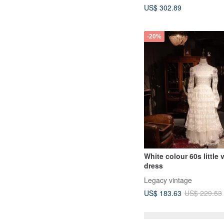
US$ 302.89
-20%
White colour 60s little 
dress
Legacy vintage
US$ 183.63
US$ 229.53