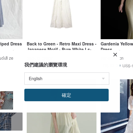
riped Dress
Back to Green - Retro Maxi Dress -
Gardenia Yellow
Japanese Motif - Pure White Ls-32
Dress
// vintage dress
ปู้ฝู（BUFU original）แบรนด์เสื zen of city
back-to-green
sunshine-cn
我們建議的瀏覽環境
US$ 30.29
US$ 92.09
US$ 
-12%
確定
ds