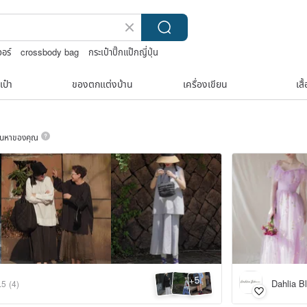
จอร์
crossbody bag
กระเป๋าปิ๊กแป๊กญี่ปุ่น
nese bandana
เป๋า
ของตกแต่งบ้าน
เครื่องเขียน
เสื
ค้นหาของคุณ
5
+
Dahlia B
.5
(4)