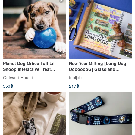
Planet Dog Orbee-Tuff Lil'
New Year Gifting [Long Dog
Snoop Interactive Treat
DooooooG] Grassland
Dispensing Dog Toy(S)
Running Dog - Washi Tape /
Outward Hound
fooljob
Dachshund Washi Tape
550฿
217฿