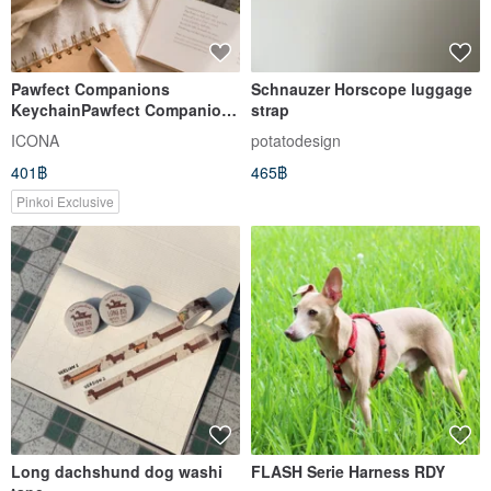
Pawfect Companions
Schnauzer Horscope luggage
KeychainPawfect Companions
strap
- Border Collie
ICONA
potatodesign
401฿
465฿
Pinkoi Exclusive
Long dachshund dog washi
FLASH Serie Harness RDY