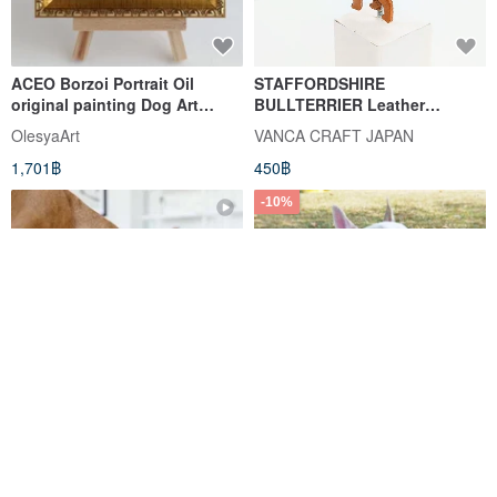
ACEO Borzoi Portrait Oil
STAFFORDSHIRE
original painting Dog Art
BULLTERRIER Leather
2.5*3.5 inches
Keychain handmade in Japan
OlesyaArt
VANCA CRAFT JAPAN
collar charm VANCA
1,701฿
450฿
-10%
Planet Dog Orbee-Tuff Lil'
PETRICK Triangle Solid Color
Snoop Interactive Treat
Series for Dog Chest Strap
Dispensing Dog Toy(L)
Outward Hound
petrickfamily