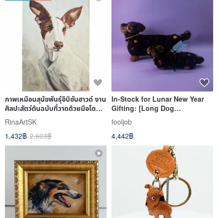
ภาพเหมือนสุนัขพันธุ์อิบิซันฮาวด์ งาน
In-Stock for Lunar New Year
ศิลปะสัตว์ต้นฉบับที่วาดด้วยมือโดย
Gifting: [Long Dog
RinaArtSK
DooooooG] Black Four-Eyed
RinaArtSK
fooljob
Dachshund Plushie /
1,432฿
2,603฿
4,442฿
Dachshund—In Stock