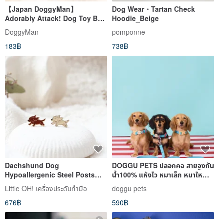
【Japan DoggyMan】
Dog Wear・Tartan Check
Adorably Attack! Dog Toy Ball
Hoodie_Beige
- Shiba Inu / Poodle Butt
DoggyMan
pomponne
183฿
738฿
Dachshund Dog
DOGGU PETS ปลอกคอ สายจูงกัน
Hypoallergenic Steel Posts
น้ำ100% แห้งไว หมาเล็ก หมาใหญ่
Clip-on Earrings Handmade
ใส่ได้ รุ่น Sport Club
Little OH! เครื่องประดับทำมือ
doggu pets
Jewelry Birthday Gift
676฿
590฿