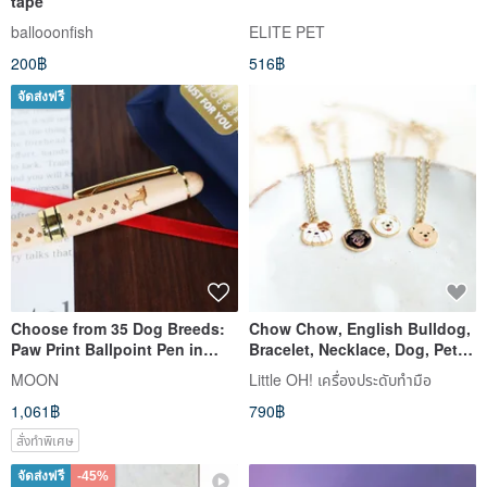
tape
ballooonfish
ELITE PET
200฿
516฿
จัดส่งฟรี
Choose from 35 Dog Breeds:
Chow Chow, English Bulldog,
Paw Print Ballpoint Pen in
Bracelet, Necklace, Dog, Pet
Maple Wood | Free Engraving |
Accessories, Birthday Gift,
MOON
Little OH! เครื่องประดับทำมือ
Ideal for Christmas & Career
Eng Dou
1,061฿
790฿
Launch Gifts | Complimentary
Gift Wrapping | Free Shipping
สั่งทำพิเศษ
จัดส่งฟรี
-45%