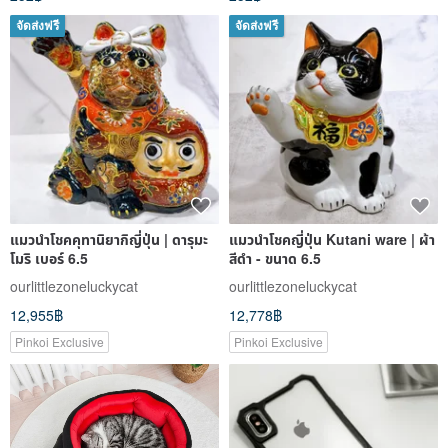
จัดส่งฟรี
จัดส่งฟรี
แมวนำโชคคุทานิยากิญี่ปุ่น | ดารุมะ
แมวนำโชคญี่ปุ่น Kutani ware | ผ้า
โมริ เบอร์ 6.5
สีดำ - ขนาด 6.5
ourlittlezoneluckycat
ourlittlezoneluckycat
12,955฿
12,778฿
Pinkoi Exclusive
Pinkoi Exclusive