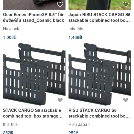
Gear Series iPhoneXR 6.5" โช้ค
Japan RISU STACK CARGO S6
อัพซิงค์กับ stand_Cosmic black
stackable combined tool box
storage box 6.5L
NavJack
this-this
1,008฿
1,466฿
STACK CARGO S6 stackable
RISU STACK CARGO S6
combined tool box storage
stackable combined tool box
box 6.5L special partition
storage box 6.5L special
this-this
Risu Japan
partition
252฿
252฿