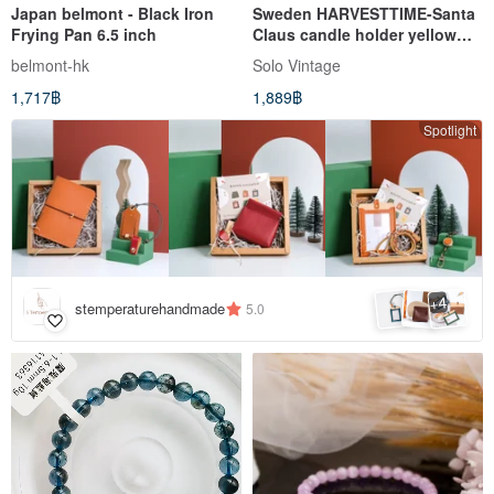
Japan belmont - Black Iron
Sweden HARVESTTIME-Santa
Frying Pan 6.5 inch
Claus candle holder yellow
9x6.5CM
belmont-hk
Solo Vintage
1,717฿
1,889฿
Spotlight
4
+
stemperaturehandmade
5.0