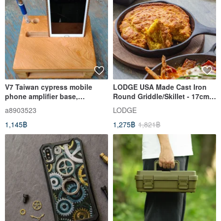
V7 Taiwan cypress mobile
LODGE USA Made Cast Iron
phone amplifier base,
Round Griddle/Skillet - 17cm
business card holder, pen
L3SK3
a8903523
LODGE
holder 16 cm x 13.5 cm x 6.5
1,145฿
1,275฿
1,821฿
cm