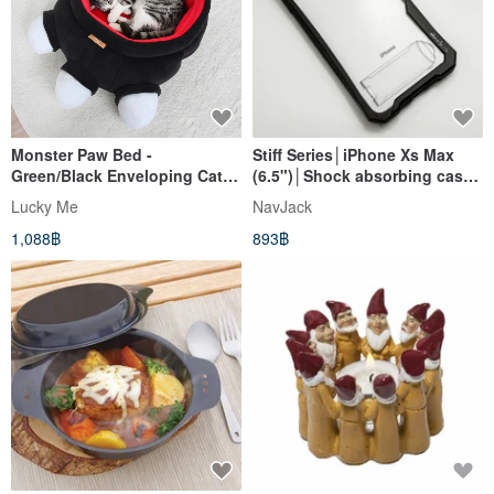
Monster Paw Bed -
Stiff Series│iPhone Xs Max
Green/Black Enveloping Cat
(6.5")│Shock absorbing case
Nest | For Cats Around 6.5kg |
with stand
Lucky Me
NavJack
Pet Mattress
1,088฿
893฿