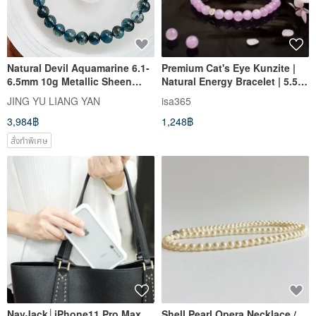
Natural Devil Aquamarine 6.1-
Premium Cat's Eye Kunzite |
6.5mm 10g Metallic Sheen
Natural Energy Bracelet | 5.5-
Meditation Crystal Choice for
6.5mm
JING YU LIANG YAN
isa365
Releasing Stress and Worries
3,984฿
1,248฿
สั่งทำพิเศษ
NavJack│iPhone11 Pro Max
Shell Pearl Opera Necklace /