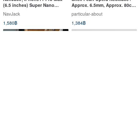
(6.5 inches) Super Nano
Approx. 6.5mm, Approx. 80cm
Antibacterial Shatterproof
/ Cream Two-Tone / R / Made
NavJack
particular-about
Case
in Japan
1,580฿
1,384฿
T5 Taiwan cypress phone
Rampart Series│iPhone Xs
amplifier base, business card
Max (6.5")│Shock absorbing
holder, pen holder 16.5 cm x
case
a8903523
NavJack
13.5 cm x 6.5 cm
1,145฿
779฿