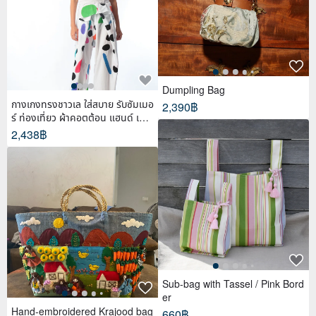
Dumpling Bag
กางเกงทรงชาวเล ใส่สบาย รับซัมเมอ
2,390฿
ร์ ท่องเที่ยว ผ้าคอตต้อน แฮนด์ เพ้น
ท์
2,438฿
Sub-bag with Tassel / Pink Bord
er
Hand-embroidered Krajood bag
660฿