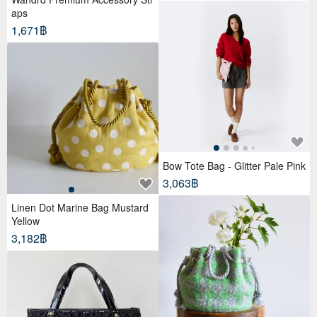
aps
1,671฿
Bow Tote Bag - Glitter Pale Pink
3,063฿
Linen Dot Marine Bag Mustard
Yellow
3,182฿