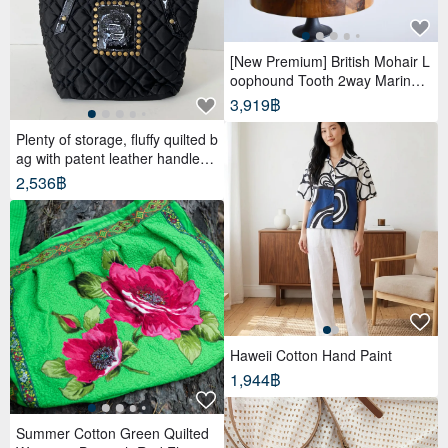
[New Premium] British Mohair L
oophound Tooth 2way Marine B
ag
3,919฿
Plenty of storage, fluffy quilted b
ag with patent leather handles,
black
2,536฿
Haweii Cotton Hand Paint
1,944฿
Summer Cotton Green Quilted