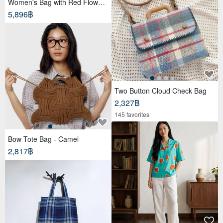
Women's Bag with Red Flowers
Boho Style Long Belt
5,896฿
Two Button Cloud Check Bag
2,327฿
145 favorites
Bow Tote Bag - Camel
2,817฿