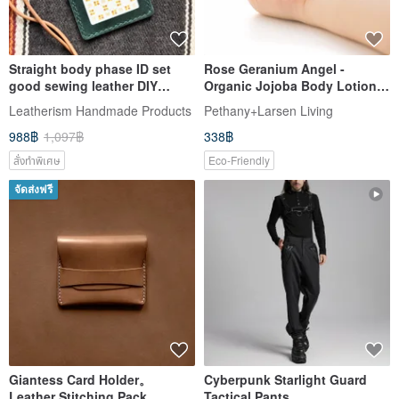
Straight body phase ID set
Rose Geranium Angel -
good sewing leather DIY
Organic Jojoba Body Lotion
material package free
Oil, 7ml Hand Roll-On
Leatherism Handmade Products
Pethany+Larsen Living
embossed card set
988฿
1,097฿
338฿
identification card
สั่งทำพิเศษ
Eco-Friendly
จัดส่งฟรี
Giantess Card Holder。
Cyberpunk Starlight Guard
Leather Stitching Pack。
Tactical Pants