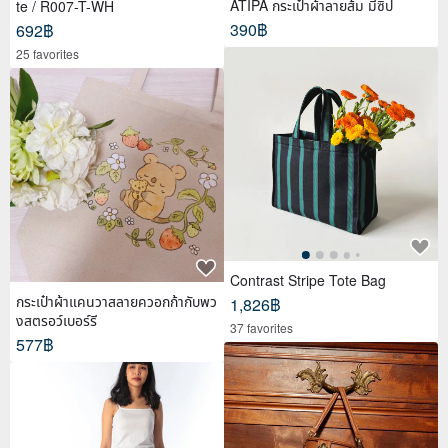
ATIPA กระเป๋าผ้าลายส้ม มีซิป
te / R007-T-WH
390฿
692฿
25 favorites
Contrast Stripe Tote Bag
กระเป๋าผ้าแคนวาสลายควอกก้ากับพว
1,826฿
งสตรอว์เบอร์รี
37 favorites
577฿