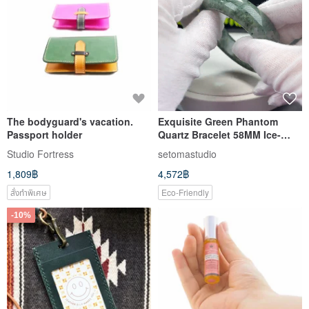
The bodyguard's vacation.
Exquisite Green Phantom
Passport holder
Quartz Bracelet 58MM Ice-
Clear Phantom Stone Quartz
Studio Fortress
setomastudio
Bangle Emotional Healing
1,809฿
4,572฿
สั่งทำพิเศษ
Eco-Friendly
-10%