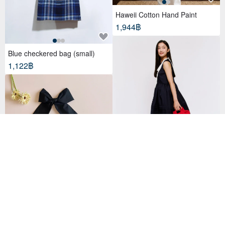
Haweii Cotton Hand Paint
1,944฿
Blue checkered bag (small)
1,122฿
Bow Tote Bag - Red
2,817฿
3way ribbon tote bag sakura
pink
2,260฿
182 favorites