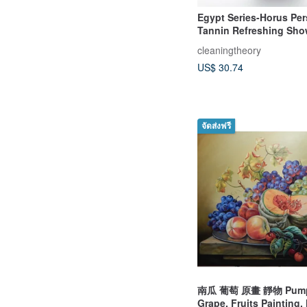
Egypt Series-Horus Pe
Tannin Refreshing Sho
Milk/Deodorant-Refresh
cleaningtheory
Control
US$ 30.74
จัดส่งฟรี
南瓜 葡萄 原畫 靜物 Pump
Grape, Fruits Painting