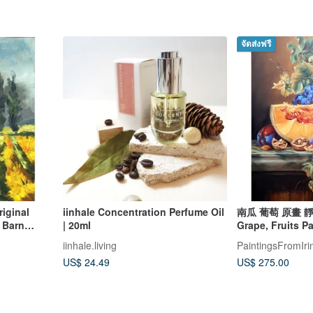
จัดส่งฟรี
riginal
iinhale Concentration Perfume Oil
南瓜 葡萄 原畫 靜物
 Barn
| 20ml
Grape, Fruits P
Pictures, Hand
iinhale.living
PaintingsFromIri
US$ 24.49
US$ 275.00