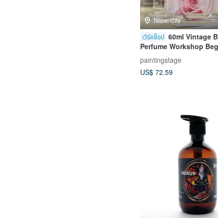
Taipei City
60ml Vintage B
เวิร์คช็อป
Perfume Workshop Beginner-
Friendly Mon, Thu, Sun
paintingstage
Appointments Availabl
US$ 72.59
of 1 welcome)