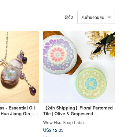
ลำดับ
สินค้ายอดนิยม
s - Essential Oil
【24h Shipping】Floral Patterned
- Hua Jiang Qin -
Tile | Olive & Grapeseed
Lake Green -
Nourishing Soap Graduation Gift
Wow Hsu Soap Labo.
Teacher Appreciation Gift Box
US$ 12.03