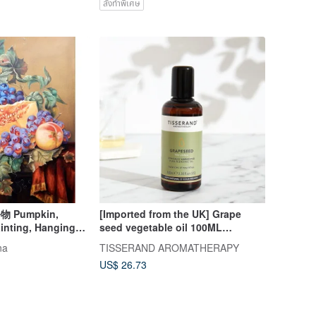
สั่งทำพิเศษ
 Pumpkin,
[Imported from the UK] Grape
ainting, Hanging
seed vegetable oil 100ML
made Painting
GRAPESEED
na
TISSERAND AROMATHERAPY
US$ 26.73