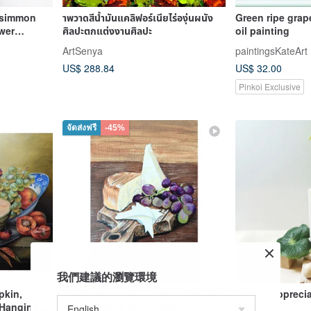
rsimmon
าพวาดสีน้ำมันแคลิฟอร์เนียไร่องุ่นผนัง
Green ripe grape
wer
ศิลปะตกแต่งงานศิลปะ
oil painting
ing-Oil
ArtSenya
paintingsKateArt
US$ 288.84
US$ 32.00
Pinkoi Exclusive
จัดส่งฟรี
-45%
我們建議的瀏覽環境
kin,
ชีสฝรั่งเศสและองุ่น – ภาพวาดศิลปะห้อง
iinhale Apprecia
, Hanging
ครัวต้นฉบับโดย RinaArtSK
20ml