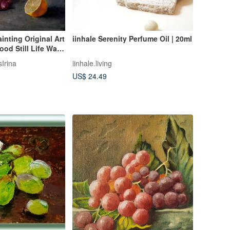
nting Original Art
iinhale Serenity Perfume Oil | 20ml
ood Still Life Wall
Irina
iinhale.living
US$ 24.49