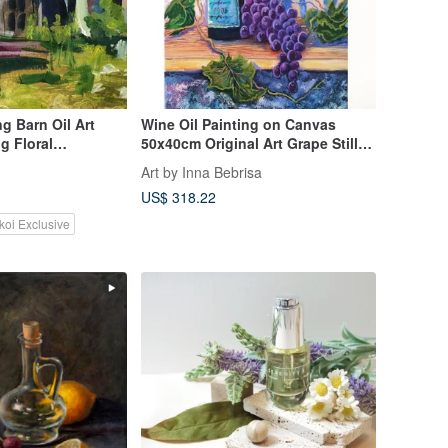
g Barn Oil Art
Wine Oil Painting on Canvas
g Floral
50x40cm Original Art Grape Still
work
Life
Art by Inna Bebrisa
US$ 318.22
koi Exclusive