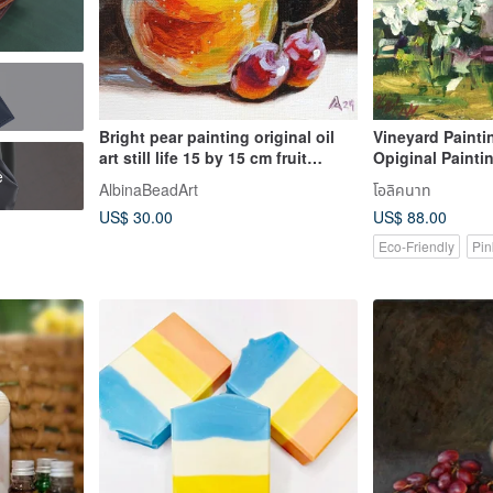
Bright pear painting original oil
Vineyard Paintin
art still life 15 by 15 cm fruit
Opiginal Paintin
e
artwork
Landscape Art
AlbinaBeadArt
โอลิคนาท
US$ 30.00
US$ 88.00
Eco-Friendly
Pin