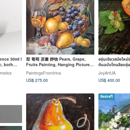
ence 30ml l
梨 葡萄 原畫 靜物 Pears, Grape,
องุ่นเขียวสมัยใหม่
c, both
Fruits Painting, Hanging Pictures,
ต้นฉบับโทนสีอบอุ่
ing
Handmade Paintings
ประทานอาหาร
metics
PaintingsFromIrina
JoyArtUA
US$ 275.00
US$ 400.00
จัดส่งฟรี