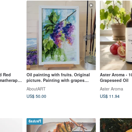
nd Red
Oil painting with fruits. Original
Aster Aroma - 
matherapy
picture. Painting with grapes
Grapeseed Oil
8*11in
AboutART
Aster Aroma
 Fragrance
US$ 50.00
US$ 11.94
จัดส่งฟรี