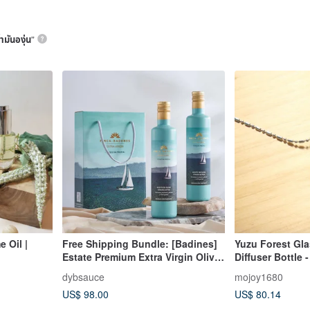
้ำมันองุ่น
”
 Oil |
Free Shipping Bundle: [Badines]
Yuzu Forest Glas
Estate Premium Extra Virgin Olive
Diffuser Bottle 
Oil 500ml x 2 Bottles / The Perfect
Grape Purple x 
dybsauce
mojoy1680
Choice for Mid-Autumn Festival
Artistic Design
US$ 98.00
US$ 80.14
Gifts