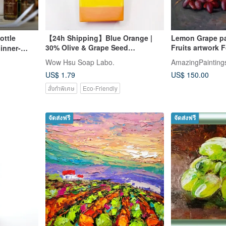
ottle
【24h Shipping】Blue Orange |
Lemon Grape pai
30% Olive & Grape Seed
Fruits artwork F
Cleansing Bar | Graduation Gift |
Art
Wow Hsu Soap Labo.
AmazingPaintings
Teacher Appreciation Gift Box
e (Groups
US$ 1.79
US$ 150.00
สั่งทำพิเศษ
Eco-Friendly
จัดส่งฟรี
จัดส่งฟรี