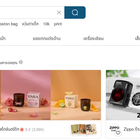
oston bag
แว่นตาเด็ก
10k
print
เป๋า
ของตกแต่งบ้าน
เครื่องเขียน
เสื
ค้นหาของคุณ
3
+
ไตล์นอร์ดิก
5.0
(3,990)