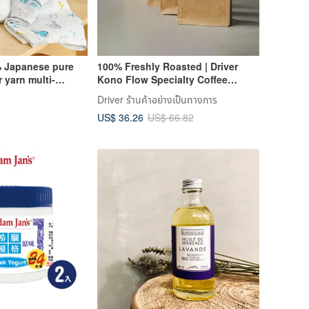
Japanese pure
100% Freshly Roasted | Driver
 yarn multi-
Kono Flow Specialty Coffee
e wrap
Beans - 100g (Curated Set of
Driver ร้านค้าอย่างเป็นทางการ
Four)
US$ 36.26
US$ 66.82