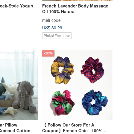
reek-Style Yogurt
French Lavender Body Massage
Oil 100% Natural
meli-code
US$ 30.29
Pinkoi Exclusive
-10%
ar Pillow,
【 Follow Our Store For A
Combed Cotton
Coupon】French Chic - 100%