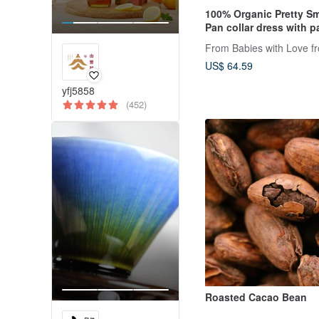
100% Organic Pretty S
Pan collar dress with pa
From Babies with Love f
US$ 64.59
yfj5858
(452)
Roasted Cacao Bean