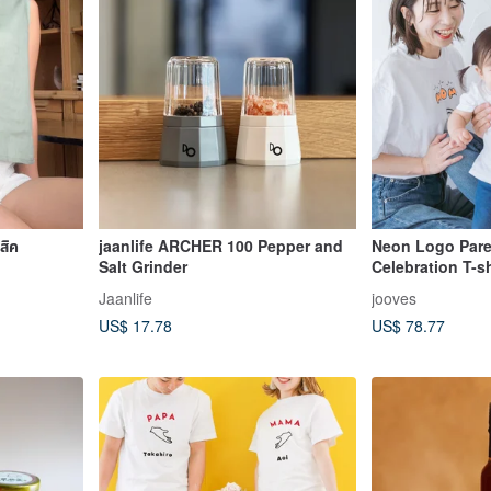
สิค
jaanlife ARCHER 100 Pepper and
Neon Logo Pare
Salt Grinder
Celebration T-sh
Sleeve, for 100 
Jaanlife
jooves
Birthday, or Bir
US$ 17.78
US$ 78.77