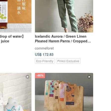
drop of water】
Icelandic Aurora / Green Linen
 juice
Pleated Harem Pants / Cropped
Trousers 100% Linen
commeforet
US$ 172.83
Eco-Friendly
Pinkoi Exclusive
-46%