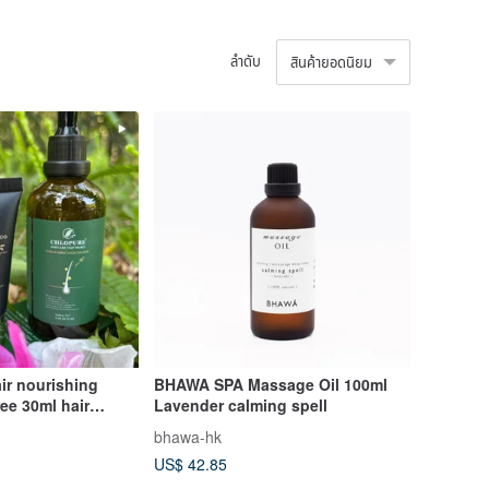
ลำดับ
สินค้ายอดนิยม
air nourishing
BHAWA SPA Massage Oil 100ml
ree 30ml hair
Lavender calming spell
ampoo
bhawa-hk
US$ 42.85