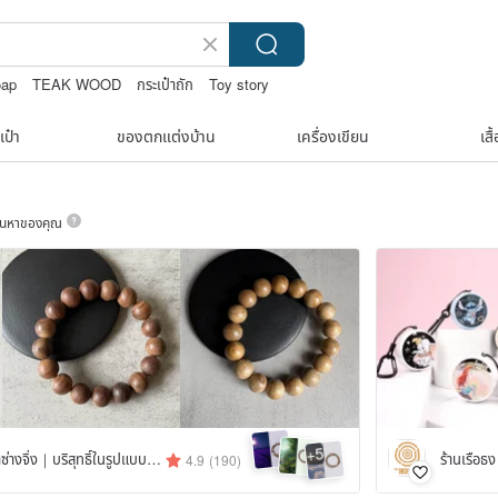
oap
TEAK WOOD
กระเป๋าถัก
Toy story
เป๋า
ของตกแต่งบ้าน
เครื่องเขียน
เสื
ค้นหาของคุณ
5
+
kwood｜ไม้กฤษณาซ่างจิ่ง｜บริสุทธิ์ในรูปแบบดั้งเดิม
ร้านเรือ
4.9
(190)