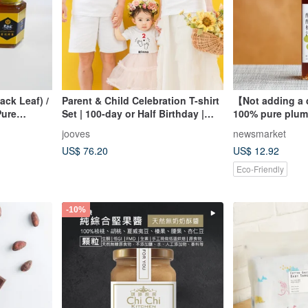
ck Leaf) /
Parent & Child Celebration T-shirt
【Not adding a 
Pure
Set | 100-day or Half Birthday |
100% pure plum
dding
Romper and Papa & Mama T-shirts
jooves
newsmarket
(3 pcs) | Baby Shower Gift | First
US$ 76.20
US$ 12.92
Meal Ceremony
Eco-Friendly
-10%