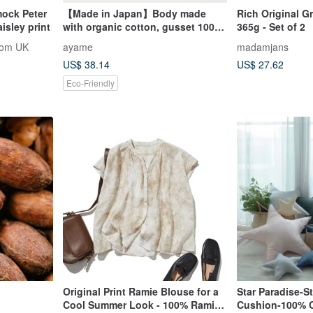
mock Peter
【Made in Japan】Body made
Rich Original G
isley print
with organic cotton, gusset 100%
365g - Set of 2
silk. Gentle shorts for sensitive
rom UK
ayame
madamjans
skin. Intimates.
US$ 38.14
US$ 27.62
Eco-Friendly
Original Print Ramie Blouse for a
Star Paradise-St
Cool Summer Look - 100% Ramie -
Cushion-100% 