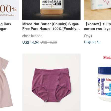
ng Dark
Mixed Nut Butter [Chunky] Sugar-
【kontex】100% 
ugar
Free Pure Natural 100% [Freshly
cotton two-layer
Made]
functional gauz
chichikitchen
Ooyii
US$ 53.46
US$ 14.04
US$ 15.59