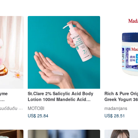
zyme
St.Clare 2% Salicylic Acid Body
Rich & Pure Ori
k
Lotion 100ml Mandelic Acid
Greek Yogurt 3
imate
Hyaluronic Acid Body Lotion
MINI YANG｜แว็กซ์ร้อนแบรนด์อันดับ 1 ในไต้หวัน
MOTOBI
madamjans
ance
US$ 25.84
US$ 28.51