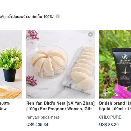
วกับ “
น้ำมันมะพร้าวสกัดเย็น 100%
”
】100%
Ren Yan Bird's Nest [3A Yan Zhan]
British brand H
Dew -
(100g) For Pregnant Women, Gift
liquid 100ml + f
o Chemical
nourishing sh
renyan-birds-nest
CHLOPURE
wan)
US$ 405.34
US$ 88.20