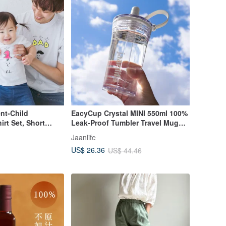
nt-Child
EacyCup Crystal MINI 550ml 100%
irt Set, Short
Leak-Proof Tumbler Travel Mug
Days, Half
Coffee Cup
Jaanlife
thday
US$ 26.36
US$ 44.46