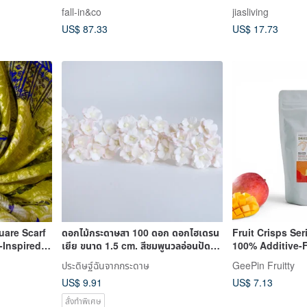
260605-1
fall-in&co
jiasliving
US$ 87.33
US$ 17.73
quare Scarf
ดอกไม้กระดาษสา 100 ดอก ดอกไฮเดรน
Fruit Crisps Ser
-Inspired
เยีย ขนาด 1.5 cm. สีชมพูนวลอ่อนปัด
100% Additive-F
ครีม
ประดิษฐ์ฉันจากกระดาษ
GeePin Fruitty
US$ 9.91
US$ 7.13
สั่งทำพิเศษ