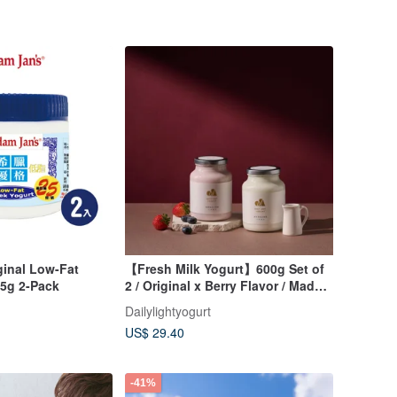
ginal Low-Fat
【Fresh Milk Yogurt】600g Set of
65g 2-Pack
2 / Original x Berry Flavor / Made
with 100% Fresh Milk
Dailylightyogurt
US$ 29.40
-41%