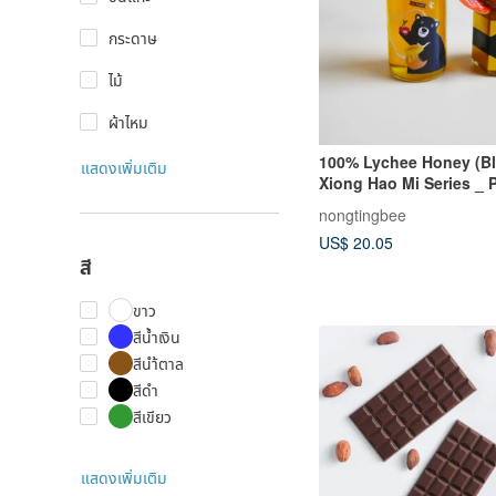
กระดาษ
ไม้
ผ้าไหม
100% Lychee Honey (Bla
แสดงเพิ่มเติม
Xiong Hao Mi Series _ 
Taiwanese Honey / We
nongtingbee
Favors
US$ 20.05
สี
ขาว
สีน้ำเงิน
สีนำ้ตาล
สีดำ
สีเขียว
แสดงเพิ่มเติม