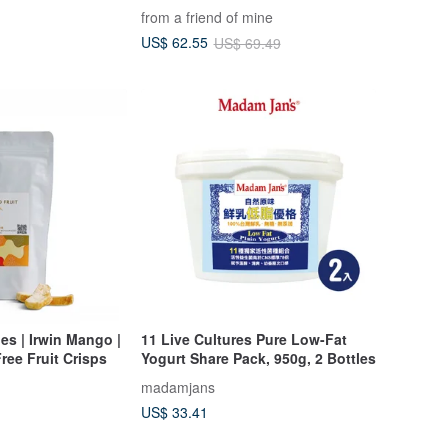
Pure Silk Printed Hair Ties -
from a friend of mine
Premium Set
US$ 62.55
US$ 69.49
ies | Irwin Mango |
11 Live Cultures Pure Low-Fat
ree Fruit Crisps
Yogurt Share Pack, 950g, 2 Bottles
madamjans
US$ 33.41