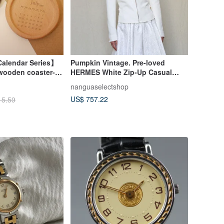
alendar Series】
Pumpkin Vintage. Pre-loved
wooden coaster-
HERMES White Zip-Up Casual
e
Jacket
nanguaselectshop
US$ 757.22
15.59