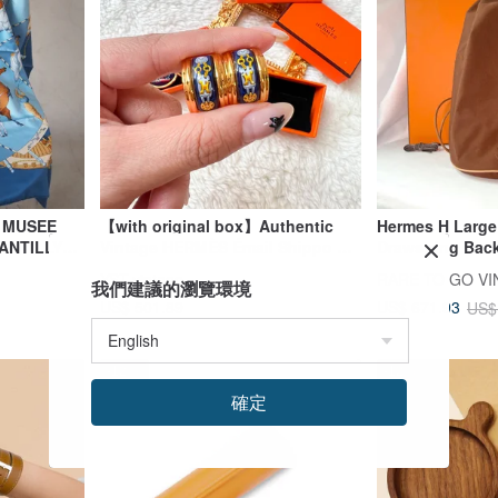
0 MUSEE
【with original box】Authentic
Hermes H Large
ANTILLY
Vintage HERMÈS Émail Shippo H
Drawstring Bac
ivant du
Pattern Ear Clips
Bag Leather Str
YST.vintage
我們建議的瀏覽環境
Brand Box
US$ 501.89
US$ 671.93
US$
-12%
-12%
確定