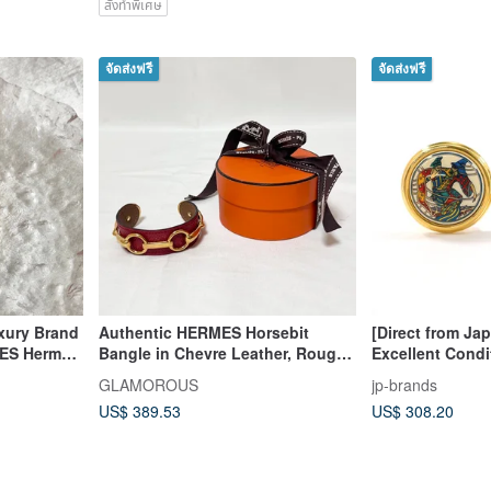
สั่งทำพิเศษ
จัดส่งฟรี
จัดส่งฟรี
xury Brand
Authentic HERMES Horsebit
[Direct from Ja
ES Hermes
Bangle in Chevre Leather, Rouge
Excellent Cond
d Vintage
Vif Red, Directly from Japan
Clip-On Earring
GLAMOROUS
jp-brands
(Cloisonné Enam
US$ 389.53
US$ 308.20
Accessories