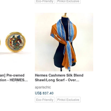
Eco-Friendly
Pinkoi Exclusive
pan] Pre-owned
Hermes Cashmere Silk Blend
ition - HERMES
Shawl/Long Scarf - Over
s, Round Émail
NT$40,000 on Canadian Official
aparischic
el), Metal, Gold,
Website
US$ 837.40
Eco-Friendly
Pinkoi Exclusive