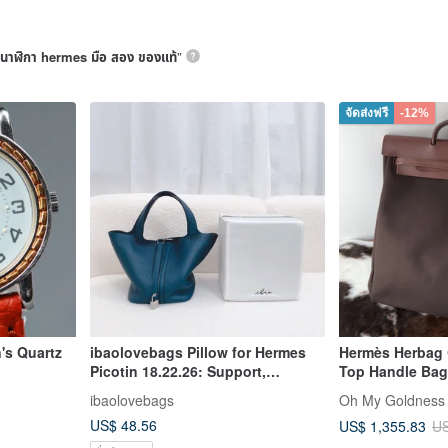
นาฬิกา hermes มือ สอง ของแท้
”
จัดส่งฟรี
-12%
's Quartz
ibaolovebags Pillow for Hermes
Hermès Herbag 
Picotin 18.22.26: Support,
Top Handle Bag
Moisture Control, and Shape
ibaolovebags
Oh My Goldness 
Preservation
US$ 48.56
US$ 1,355.83
US