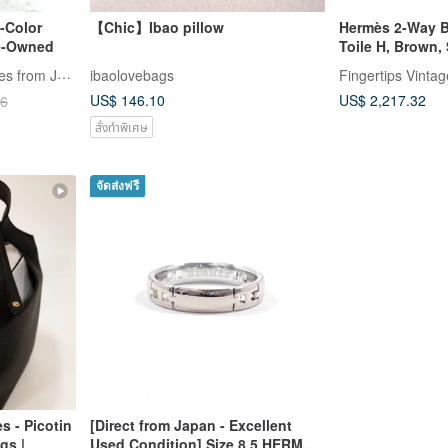
-Color
【Chic】Ibao pillow
Hermès 2-Way B
re-Owned
Toile H, Brown,
LA LUNE Vintage: Antiques from Japan
ibaolovebags
Fingertips Vintag
US$ 146.10
US$ 2,217.32
06
สั่งทำพิเศษ
จัดส่งฟรี
s - Picotin
[Direct from Japan - Excellent
gs |
Used Condition] Size 8.5 HERMES