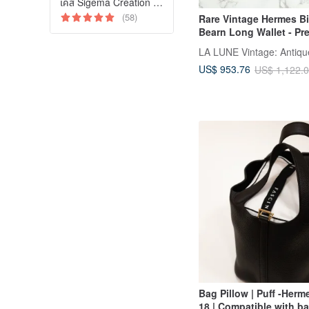
เคส Sigema Creation Apple
(58)
Rare Vintage Hermes Bi
Bearn Long Wallet - P
US$ 953.76
US$ 1,122.
Bag Pillow | Puff -Herme
18 | Compatible with ba