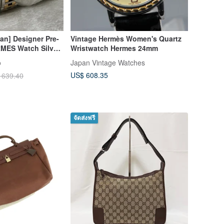
pan] Designer Pre-
Vintage Hermès Women's Quartz
MES Watch Silver
Wristwatch Hermes 24mm
Steel Quartz
o
Japan Vintage Watches
 8nv65a
US$ 608.35
 639.40
จัดส่งฟรี