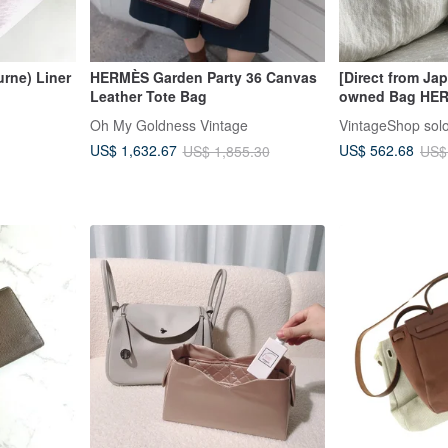
urne) Liner
HERMÈS Garden Party 36 Canvas
[Direct from Ja
Leather Tote Bag
owned Bag HER
Gold Stainless 
Oh My Goldness Vintage
VintageShop sol
Clipper Vintage
US$ 1,632.67
US$ 562.68
US$ 1,855.30
US$