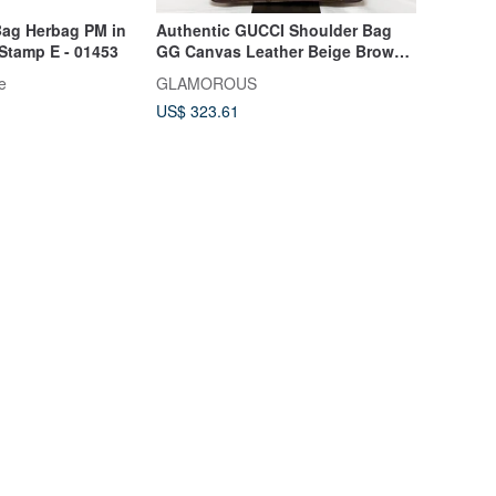
ag Herbag PM in
Authentic GUCCI Shoulder Bag
 Stamp E - 01453
GG Canvas Leather Beige Brown
001-4205 Direct from Japan
e
GLAMOROUS
US$ 323.61