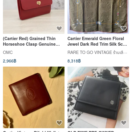
(Cartier Red) Grained Thin
Cartier Emerald Green Floral
Horseshoe Clasp Genuine
Jewel Dark Red Trim Silk Scarf
Leather Long Wallet 7106
- Japan Pre-owned
RARE TO GO VINTAGE ร้านเลือกซื้อสินค้าแบบวินเทจ
OMC
2,966฿
8,318฿