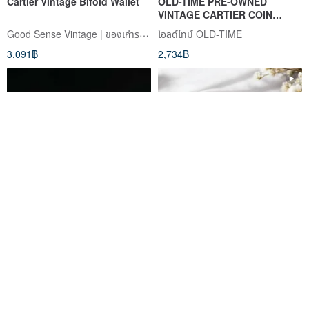
Cartier Vintage Bifold Wallet
OLD-TIME PRE-OWNED
VINTAGE CARTIER COIN
POUCH
Good Sense Vintage | ของเก่ารสนิยมดี
โอลด์ไทม์ OLD-TIME
3,091฿
2,734฿
OLD ERA _ Vintage CARTIER
Cartier Les Must de Cartier
Clutch Bag
French-Made Genuine Leather
Burgundy Clutch Bag
oldera-vintage
onceinabluemoon
6,856฿
6,297฿
จัดส่งฟรี