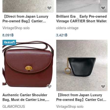
【Direct from Japan Luxury
Brilliant Era _ Early Pre-owned
Pre-owned Bag】Cartier
Vintage CARTIER Short Wallet
Panthère Wallet Black Leather
VintageShop solo
oldera-vintage
Coin Case Vintage Old 3p6cxj
8,091฿
3,421฿
จัดส่งฟรี
Authentic Cartier Shoulder
【Direct from Japan Luxury
Bag, Must de Cartier Line,
Pre-owned Bag】Cartier Coin
Turnlock Leather, Bordeaux,
Case Black Panther Leather
GLAMOROUS
VintageShop solo
Direct from Japan
Vintage Old ver74j