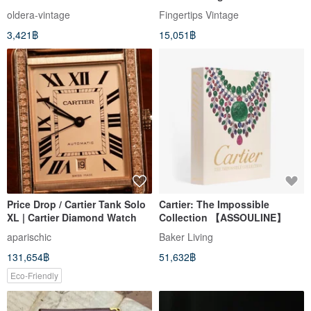
Wallet
(01355)
oldera-vintage
Fingertips Vintage
3,421฿
15,051฿
Price Drop / Cartier Tank Solo
Cartier: The Impossible
XL | Cartier Diamond Watch
Collection 【ASSOULINE】
aparischic
Baker Living
131,654฿
51,632฿
Eco-Friendly