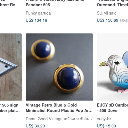
Ghost.Red
Pendant 505
Outstand_Timel
Dress_CLD505_
Funky garuda
SU:MI said
US$ 134.16
US$ 150.69
US$
 505 sign
Vintage Retro Blue & Gold
EUGY 3D Cardbo
ber plate
Minimalist Round Plastic Pop Art
- 505 Dove
Space Age Clip-On Earrings A505
Damn Good Vintage เครื่องประดับโบราณแสนงดงาม
eugy-hk
US$ 30.29
US$ 15.00