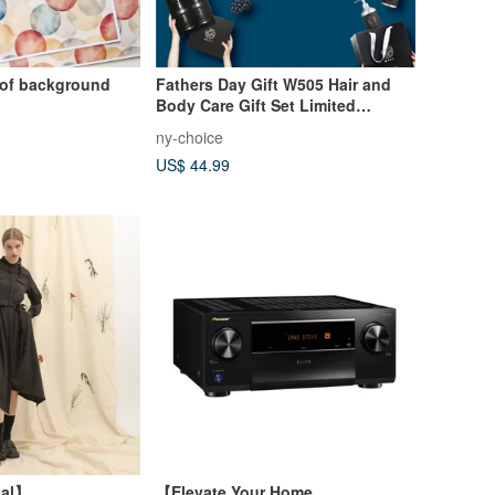
y of background
Fathers Day Gift W505 Hair and
Body Care Gift Set Limited
Preorder
ny-choice
US$ 44.99
nal】
【Elevate Your Home