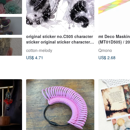
es
original sticker no.C505 character
mt Deco Masking
sticker original sticker character
(MT01D505) / 2
sticker girl sticker original
cotton-melody
Qmono
character sticker
US$ 4.71
US$ 2.68