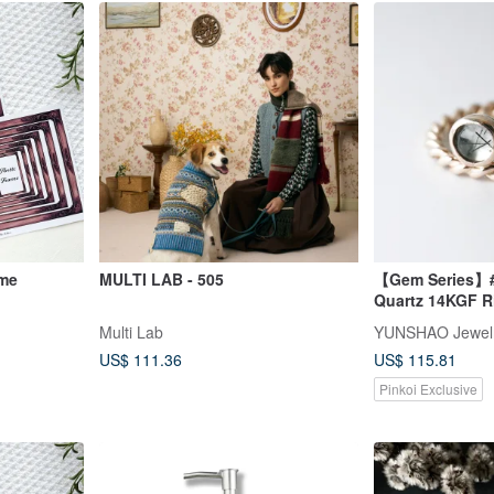
ame
MULTI LAB - 505
【Gem Series】#
Quartz 14KGF R
Multi Lab
YUNSHAO Jewel
US$ 111.36
US$ 115.81
Pinkoi Exclusive