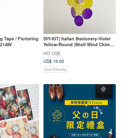
 Tape / Fluttering
DIY-KIT| Italian Stationery-Violet
021AW
Yellow-Round |Shell Wind Chime
Mobile|#0-505
HO’ USE
US$ 16.00
Eco-Friendly