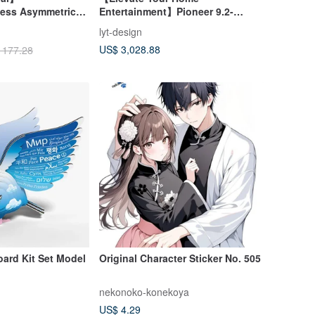
ess Asymmetrical
Entertainment】Pioneer 9.2-
Black
Channel AV Receiver VSX-
lyt-design
LX505(B)
US$ 3,028.88
 177.28
ard Kit Set Model
Original Character Sticker No. 505
nekonoko-konekoya
US$ 4.29