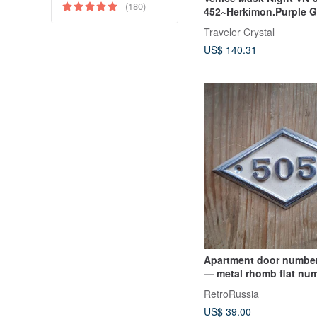
(180)
452~Herkimon.Purple 
Ghost
Traveler Crystal
US$ 140.31
Apartment door number
— metal rhomb flat num
vintage
RetroRussia
US$ 39.00