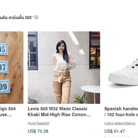
มข้น คาร์เนชั่น 505
”
ign 504
Levis 505 W32 Waist Classic
Spanish handm
ouse
Khaki Mid-High Rise Cotton
/ 102 four-hole 
Denim Vintage Trousers
505 white
river3water
naturalworldeco
US$ 70.38
US$ 61.47