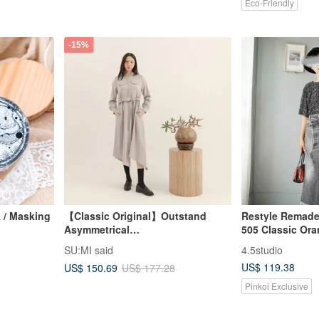
Eco-Friendly
-15%
 / Masking
【Classic Original】Outstand
Restyle Remade 
Asymmetrical
505 Classic Or
Dress_CLD505_Grey
Grey-Black Asym
SU:MI said
4.5studio
Denim Maxi Skir
US$ 119.38
US$ 150.69
US$ 177.28
Pinkoi Exclusive