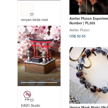
Atelier Pluton Experime
renyan-birds-nest
Number | PL505
Atelier Pluton
US$ 92.65
EAVO Studio
Venice Mask Night VN-