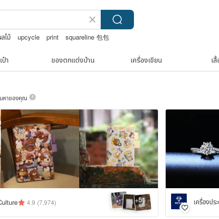
ลไม้
upcycle
print
squareline 包包
เป๋า
ของตกแต่งบ้าน
เครื่องเขียน
เสื
ค้นหาของคุณ
5
+
lture
4.9
(7,974)