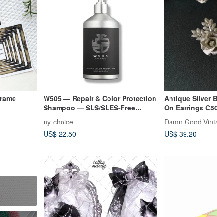
Frame
W505 ― Repair & Color Protection
Antique Silver 
Shampoo — SLS/SLES-Free
On Earrings C5
Shampoo
ny-choice
US$ 22.50
US$ 39.20