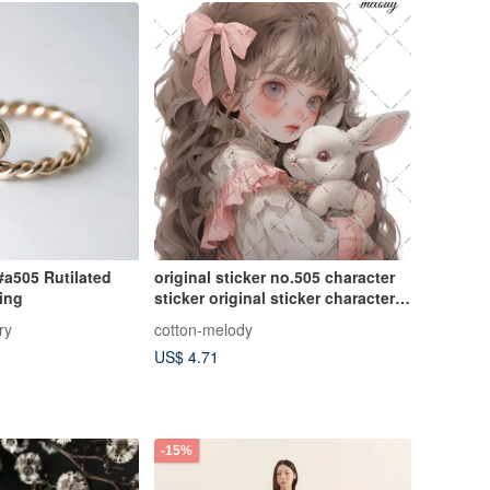
a505 Rutilated
original sticker no.505 character
ing
sticker original sticker character
sticker girl sticker original
ry
cotton-melody
character sticker
US$ 4.71
-15%