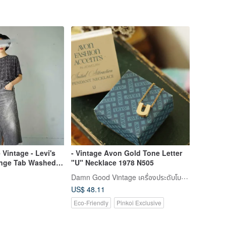
Vintage - Levi's
- Vintage Avon Gold Tone Letter
ange Tab Washed
"U" Necklace 1978 N505
metrical Slit
Damn Good Vintage เครื่องประดับโบราณแสนงดงาม
t
US$ 48.11
Eco-Friendly
Pinkoi Exclusive