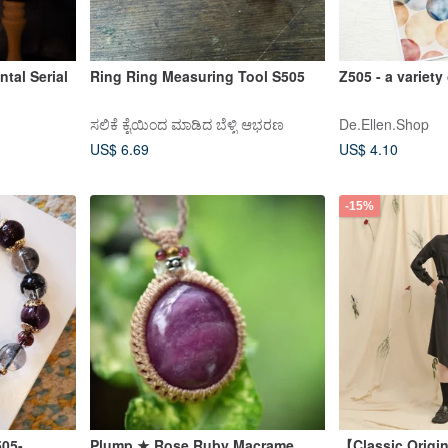
ntal Serial
Ring Ring Measuring Tool S505
Z505 - a variet
ಸಲಿಕೆ ಕೈಯಿಂದ ಮಾಡಿದ ಬೆಳ್ಳಿ ಆಭರಣ
De.Ellen.Shop
US$ 6.69
US$ 4.10
-15%
505-
Plump ★ Rose Ruby Macrame
【Classic Origi