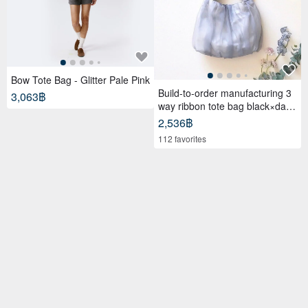
Bow Tote Bag - Glitter Pale Pink
Build-to-order manufacturing 3
3,063฿
way ribbon tote bag black×dark
gray
2,536฿
112 favorites