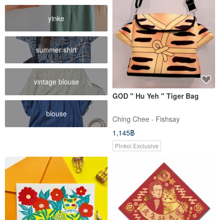
yinke
summer shirt
vintage blouse
GOD " Hu Yeh " Tiger Bag
blouse
Ching Chee - Fishsay
1,145฿
Pinkoi Exclusive