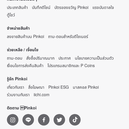
ประเภทสินค้า
บันทึกดีไซน์
บัตรของขวัญ Pinkoi
แรงบันดาลใจ
ตู้โชว์
จำหน่ายสินค้า
ลงขายสินค้าบน Pinkoi
ถาม-ตอบสำหรับดีไซเนอร์
ช่วยเหลือ / เงื่อนไข
ถาม-ตอบ
สั่งซื้อปริมาณมาก
ประกาศ
นโยบายความเป็นส่วนตัว
เงื่อนไขการส่งคืนสินค้า
โปรแกรมสมาชิกและ P Coins
รู้จัก Pinkoi
เกี่ยวกับเรา
สื่อโฆษณา
Pinkoi ESG
มาสคอส Pinkoi
ร่วมงานกับเรา
iichi.com
ติดตาม Pinkoi