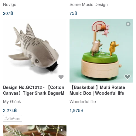
Thylacine
Novigo
Some Music Design
207฿
75฿
Design No.GC1312 - 【Cotton
【Basketball】Multi Rotate
Canvas】Tiger Shark Bags#M
Music Box | Wooderful life
My Glück
Wooderful life
2,274฿
1,975฿
สั่งทำพิเศษ