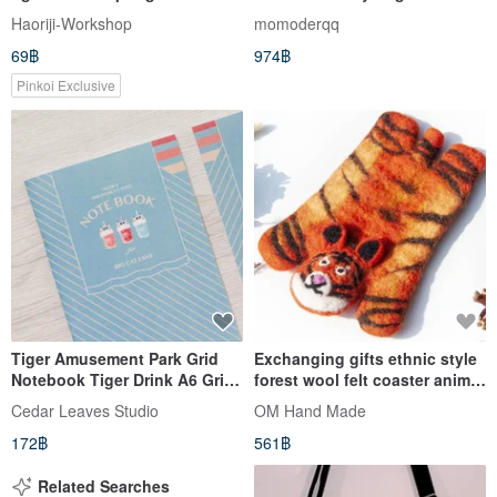
couplet _ also a postcard
Haoriji-Workshop
momoderqq
(rounded corners)/Year of the
69฿
974฿
Tiger
Pinkoi Exclusive
Tiger Amusement Park Grid
Exchanging gifts ethnic style
Notebook Tiger Drink A6 Grid
forest wool felt coaster animal
Blank Notebook Set of 4
wet felt coaster-tiger
Cedar Leaves Studio
OM Hand Made
absorbent coaster
172฿
561฿
Related Searches