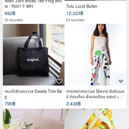
Niten Zero Bread Tee Frog Whi
te / R007-T-WH
Tutu Lucid Butter
692฿
12,323฿
25 favorites
53 favorites
กระเป๋าผ้าแคนวาส Essala Tote Ba
กางเกงทรงชาวเล ใส่สบาย รับซัมเมอ
g
ร์ ท่องเที่ยว ผ้าคอตต้อน แฮนด์ เพ้น
ท์
790฿
2,438฿