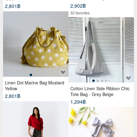
2,902฿
2,801฿
32 favorites
Linen Dot Marine Bag Mustard
Yellow
Cotton Linen Side Ribbon Chic
Tote Bag - Grey Beige
2,801฿
1,294฿