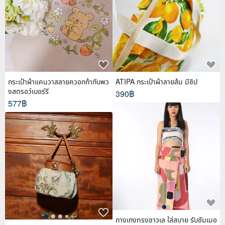
กระเป๋าผ้าแคนวาสลายควอกก้ากับพว
ATIPA กระเป๋าผ้าลายส้ม มีซิป
งสตรอว์เบอร์รี
390฿
577฿
กางเกงทรงชาวเล ใส่สบาย รับซัมเมอ