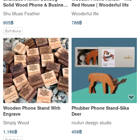
Solid Wood Phone & Business
Red House | Wooderful life
Card Holder | Phone Stand |
Shu Muse Feather
Wooderful life
Office Decor | Aroma Stone |
905฿
788฿
Handmade | Customizable
สั่งทำพิเศษ
Wooden Phone Stand With
Phubber Phone Stand-Sika
Engrave
Deer
Simply Wood
mufun design studio
1,186฿
458฿
สั่งทำพิเศษ