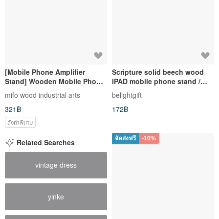
[Mobile Phone Amplifier
Scripture solid beech wood
Stand] Wooden Mobile Phone
IPAD mobile phone stand /
Holder
gospel gift / Christian gift /
mifo wood industrial arts
belightgift
gospel goods / baptism gift
321฿
172฿
สั่งทำพิเศษ
จัดส่งฟรี
-10%
Related Searches
vintage dress
yinke