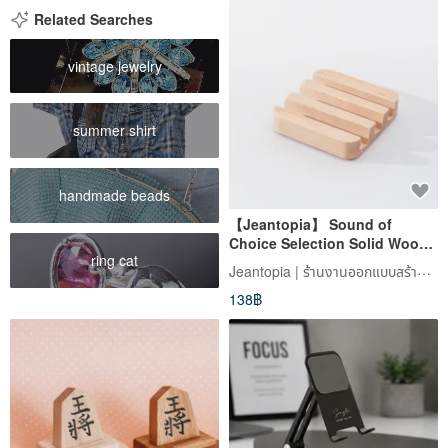
Related Searches
vintage jewelry
summer shirt
handmade beads
【Jeantopia】 Sound of
Choice Selection Solid Wood
ring cat
Stackable Desk Organizer
Jeantopia | ร้านงานออกแบบสร้างสรรค์ Jean
Phone Stand | 1534811
138฿