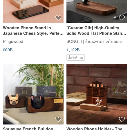
Wooden Phone Stand in
[Custom Gift] High-Quality
Japanese Chess Style: Perfect
Solid Wood Flat Phone Stand,
Gift Idea for Shogi Fans
Walnut Wood Hand-Polished
SONGLI | ร้านเฉพาะทางด้านของขวัญสั่งทำพิเศษ
Pinguwood
Style for Home
660฿
1,122฿
สั่งทำพิเศษ
Shumuse French Bulldog
Wooden Phone Holder - The