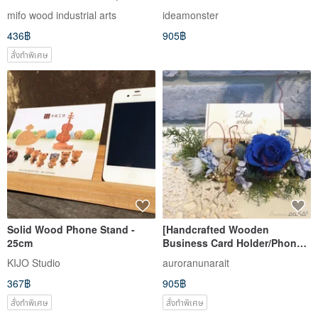
Phone Stand, Multi-functional
Aluminum Alloy Phone Stand /
mifo wood industrial arts
ideamonster
Phone Mount, Phone Support
Tech Silver | Birthday Gifts
436฿
905฿
สั่งทำพิเศษ
Solid Wood Phone Stand -
[Handcrafted Wooden
25cm
Business Card Holder/Phone
Stand] Preserved Flowers /
KIJO Studio
auroranunarait
Business Card Holder / Phone
367฿
905฿
Stand / Desk Decor / Display /
Shop Opening
สั่งทำพิเศษ
สั่งทำพิเศษ