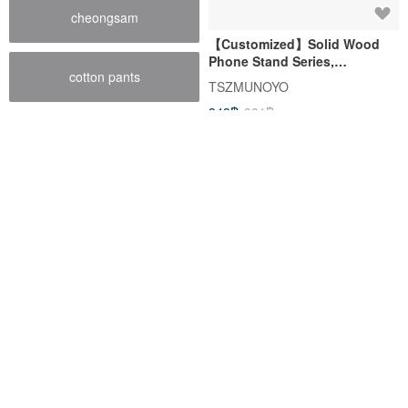
cheongsam
【Customized】Solid Wood
Phone Stand Series,
cotton pants
Walnut/Beech Material,
TSZMUNOYO
Image/Text Design, Gift
343฿
381฿
สั่งทำพิเศษ
Sweet Home - Black Bear
[Customized gift] Wooden
Phone Holder
Yayun mobile phone airbag
holder free design and
simple triple ภาพประกอบเครื่องประดับ
Wooderful life