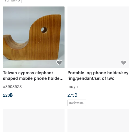
Taiwan cypress elephant
Portable log phone holder/key
shaped mobile phone holder
ring/pendant/set of two
and business card holder B
a8903523
muyu
228฿
275฿
สั่งทำพิเศษ