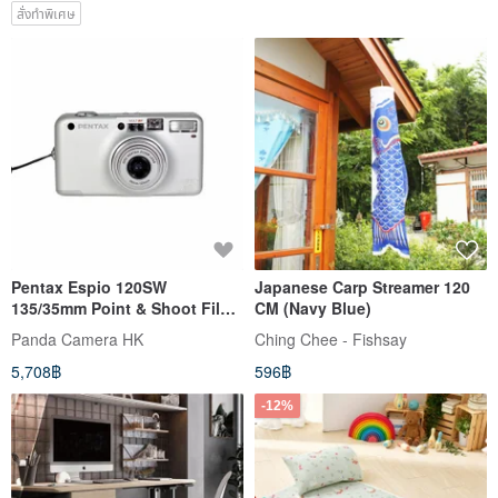
สั่งทำพิเศษ
Pentax Espio 120SW
Japanese Carp Streamer 120
135/35mm Point & Shoot Film
CM (Navy Blue)
Camera
Panda Camera HK
Ching Chee - Fishsay
5,708฿
596฿
-12%