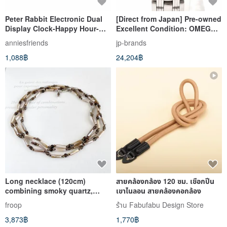
Peter Rabbit Electronic Dual
[Direct from Japan] Pre-owned
Display Clock-Happy Hour-
Excellent Condition: OMEGA
Made in Taiwan-Super Quiet
Wristwatch 2580.8 Seamaster
anniesfriends
jp-brands
Experience
120 Jacques Mayol 1997
1,088฿
24,204฿
Stainless Steel Silver
Long necklace (120cm)
สายคล้องกล้อง 120 ซม. เชือกปีน
combining smoky quartz,
เขาไนลอน สายคล้องคอกล้อง
baby pearls, and mother-of-
froop
ร้าน Fabufabu Design Store
pearl.
3,873฿
1,770฿