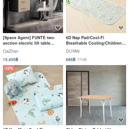
[Space Agent] FUNTE two-
6D Nap Pad/Cool-Fi
section electric lift table
Breathable Cooling/Children
120x80cm
70x120cm/Green Duckling
CiaZhan
DUYAN
15,455฿
686฿
779฿
-12%