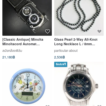
[Classic Antique] Minolta
Glass Pearl 2-Way All-Knot
Minoltacord Automat
Long Necklace L / 8mm
Binocular Camera Medium
approx. 120cm / Tahitian
สมัยกล้องฟิล์ม
particular-about
Format
Purple / Made in Japan
21,180฿
2,536฿
จัดส่งฟรี