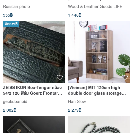
USSR
Russian photo
Wood & Leather Goods LIFE
555฿
1,446฿
จัดส่งฟรี
ZEISS IKON Box-Tengor กล้อง
[Weiman] MIT 120cm high
54/2 120 ฟิล์ม Goerz Frontar
double door glass storage
DPR เลนส์ Monocle
cabinet display cabinet doll
geokubanoid
Han Slow
cabinet BO012
2,082฿
2,279฿