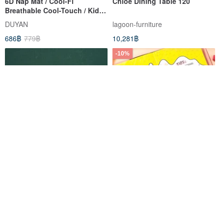
6D Nap Mat / Cool-Fi
Chloe Dining Table 120
Breathable Cool-Touch / Kids'
70x120cm / Multiple Designs
DUYAN
lagoon-furniture
Available
686฿
779฿
10,281฿
-10%
New Old Stock NIKON Lite
Deli Dual-Tip Outline Colored
Touch Zoom 120ED QD Film
Pens / SK120-8 / 8 colors / 12
Point-and-Shoot Camera
colors / 0.5-1.2mm
sundayantiquecamera
deli-stapro-tw
4,580฿
150฿
166฿