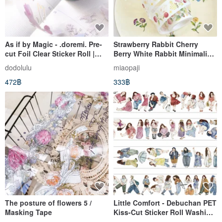
As if by Magic - .doremi. Pre-
Strawberry Rabbit Cherry
cut Foil Clear Sticker Roll |
Berry White Rabbit Minimalist
3.5cm x 5m
Art Washi Tape 5m Roll
dodolulu
miaopaji
472฿
333฿
The posture of flowers 5 /
Little Comfort - Debuchan PET
Masking Tape
Kiss-Cut Sticker Roll Washi
Tape 5m Roll