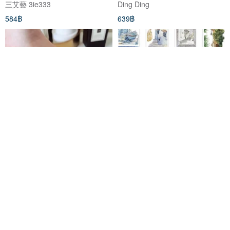
三艾藝 3ie333
Ding Ding
584฿
639฿
Mini Red Agate * 5, Vajra Knot,
Corner Travels: European
Waxed Cord, Bracelet, Ultra-
Sketchbook Watercolor PET
Fine / Good Fortune, Gift
Kiss-Cut Sticker Roll Washi
musubi Red String
Ding Ding
Exchange, Love Match
Tape 5m Roll
710฿
546฿
-15%