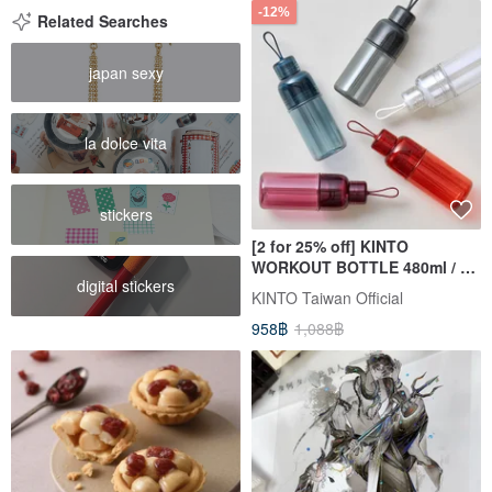
-12%
Related Searches
japan sexy
la dolce vita
stickers
[2 for 25% off] KINTO
WORKOUT BOTTLE 480ml / 5
digital stickers
Colors Available
KINTO Taiwan Official
958฿
1,088฿