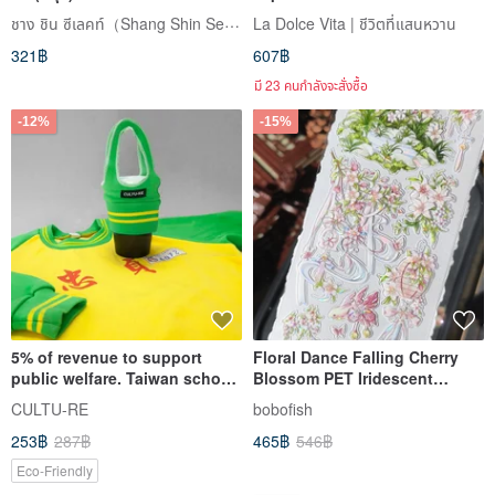
ชาง ชิน ซีเลคท์（Shang Shin Select）
La Dolce Vita | ชีวิตที่แสนหวาน
321฿
607฿
มี 23 คนกำลังจะสั่งซื้อ
-12%
-15%
5% of revenue to support
Floral Dance Falling Cherry
public welfare. Taiwan school
Blossom PET Iridescent
sportswear recycled beverage
Cutout Tape - 5m Roll
CULTU-RE
bobofish
bag. Optional color. Optional
253฿
287฿
465฿
546฿
birthday gift
Eco-Friendly