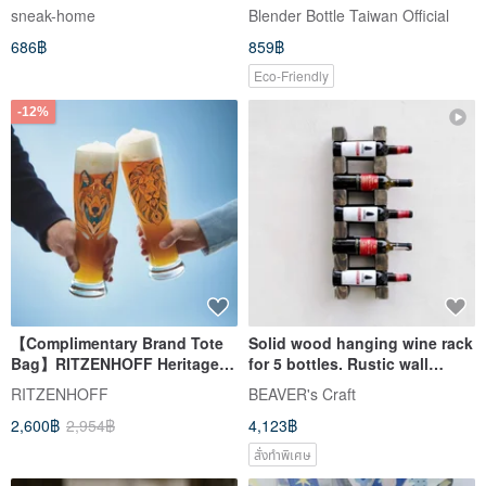
glass bottle. 350ml double-
Protein Shakes 45oz
sneak-home
Blender Bottle Taiwan Official
layer glass cold brew bottle,
686฿
859฿
choose from five colors.
Eco-Friendly
-12%
【Complimentary Brand Tote
Solid wood hanging wine rack
Bag】RITZENHOFF Heritage
for 5 bottles. Rustic wall
Wheat Beer Pair Glasses - Set
mounted wine holder.
RITZENHOFF
BEAVER's Craft
of 5
2,600฿
2,954฿
4,123฿
สั่งทำพิเศษ