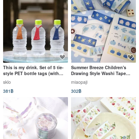
This is my drink. Set of 5 tie-
Summer Breeze Children's
style PET bottle tags (with
Drawing Style Washi Tape
initials engraved)
with Glitter, 5m Roll
sklo
miaopaji
381฿
302฿