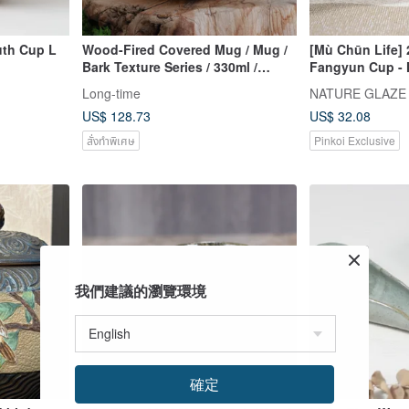
uth Cup L
Wood-Fired Covered Mug / Mug /
[Mù Chūn Life] 
Bark Texture Series / 330ml /
Fangyun Cup - 
Takimagawa Time Gathering
Cultural & Creat
Long-time
NATURE GLAZE สต
Yingge, Taiwan
US$ 128.73
US$ 32.08
สั่งทำพิเศษ
Pinkoi Exclusive
我們建議的瀏覽環境
確定