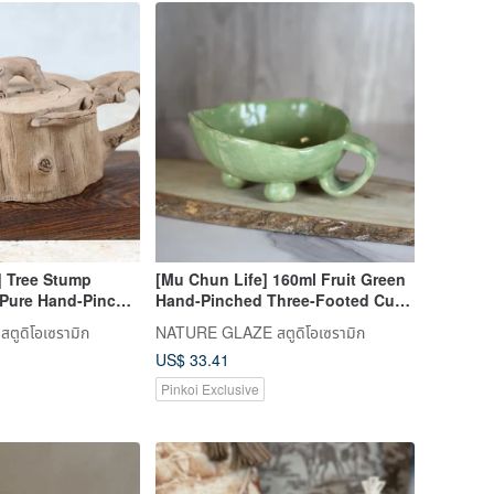
 Tree Stump
[Mu Chun Life] 160ml Fruit Green
 Pure Hand-Pinch
Hand-Pinched Three-Footed Cup
Artist Yeh Chia-
with Handle - Handcrafted by
ูดิโอเซรามิก
NATURE GLAZE สตูดิโอเซรามิก
ly Handmade
Ceramic Artist Shih Shu-Fen
US$ 33.41
Pinkoi Exclusive