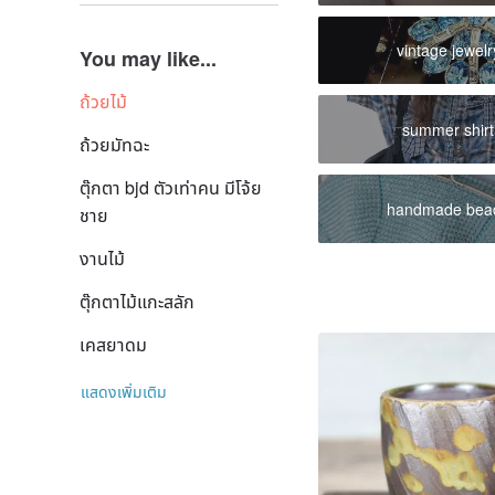
vintage jewelr
You may like...
ถ้วยไม้
summer shirt
ถ้วยมัทฉะ
ตุ๊กตา bjd ตัวเท่าคน มีโจ้ย
handmade bea
ชาย
งานไม้
ตุ๊กตาไม้แกะสลัก
เคสยาดม
แสดงเพิ่มเติม