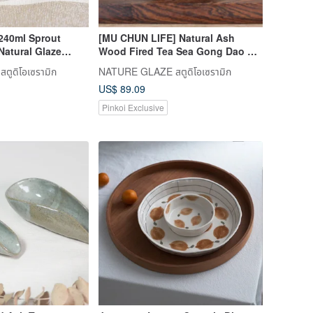
240ml Sprout
[MU CHUN LIFE] Natural Ash
Natural Glaze
Wood Fired Tea Sea Gong Dao Bei
ive - Made in
by Master Ye Min-Xiang,
ูดิโอเซรามิก
NATURE GLAZE สตูดิโอเซรามิก
Handmade, 320ml
US$ 89.09
Pinkoi Exclusive