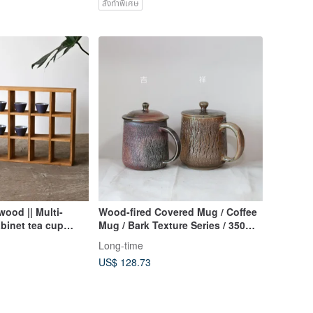
สั่งทำพิเศษ
wood || Multi-
Wood-fired Covered Mug / Coffee
binet tea cup
Mug / Bark Texture Series / 350ml /
 display cabinet
Long Jian Shi Guang
Long-time
US$ 128.73