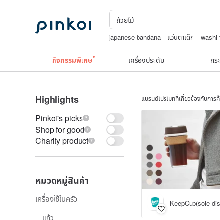
japanese bandana
แว่นตาเด็ก
washi 
กระเป๋าปิ๊กแป๊กญี่ปุ่น
กระเป๋าถัก
กิจกรรมพิเศษ
เครื่องประดับ
กระ
Highlights
แบรนด์โปรโมทที่เกี่ยวข้องกับการ
Pinkoi's picks
Shop for good
Charity product
หมวดหมู่สินค้า
เครื่องใช้ในครัว
KeepCup(sole dist
แก้ว