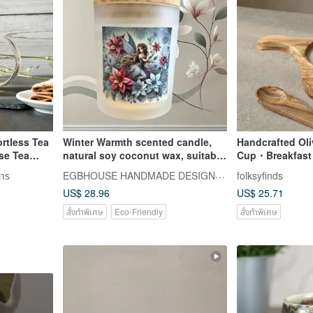
ortless Tea
Winter Warmth scented candle,
Handcrafted Ol
Use Tea
natural soy coconut wax, suitable
Cup・Breakfast &
for melte
EGBHOUSE HANDMADE DESIGNER SOAPS
การ
folksyfinds
US$ 28.96
US$ 25.71
สั่งทำพิเศษ
Eco-Friendly
สั่งทำพิเศษ