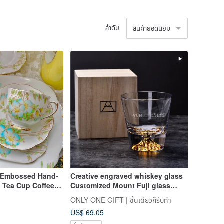
ลำดับ
สินค้ายอดนิยม
 Embossed Hand-
Creative engraved whiskey glass
 Tea Cup Coffee
Customized Mount Fuji glass
 Day Year of the
Customized glass engraved with
ONLY ONE GIFT | ชิ้นเดียวก็รับทำ
w Year Decor
wooden box
US$ 69.05