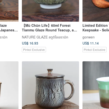
laze
【Mù Chūn Life】60ml Forest
Limited Edition
 Japanese
Tianmu Glaze Round Teacup, a
Keepsake - Sol
iang,
work by Master Ye Min-Hsiang of
Set
รามิก
NATURE GLAZE สตูดิโอเซรามิก
gonwen
Yingge
US$ 16.93
US$ 11.14
Pinkoi Exclusive
Pinkoi Exclusive