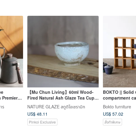
ee
【Mu Chun Living】60ml Wood-
BOKTO || Solid 
s Premier
Fired Natural Ash Glaze Tea Cup /
compartment ca
awa Wenge
Sake Cup by Ceramic Artist Shi
storage cabinet
การ
NATURE GLAZE สตูดิโอเซรามิก
Bokto furniture
 Set
Shu-Fen, Purely Handmade
US$ 48.11
US$ 57.02
Pinkoi Exclusive
สั่งทำพิเศษ