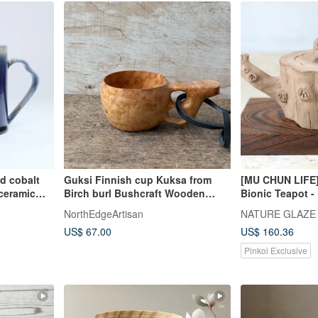
ed cobalt
Guksi Finnish cup Kuksa from
[MU CHUN LIFE]
 ceramic
Birch burl Bushcraft Wooden
Bionic Teapot -
g coffee
Bowl Dishes Viking Kuks
Pot by Ceramic 
NorthEdgeArtisan
NATURE GLAZE สต
Pei, Exclusive
US$ 67.00
US$ 160.36
Pinkoi Exclusive