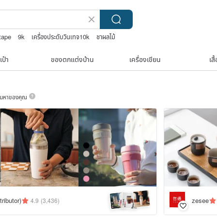
tape
9k
เครื่องประดับวินเทจ10k
ชาผลไม้
เป๋า
ของตกแต่งบ้าน
เครื่องเขียน
เสื
ค้นหาของคุณ
ributor)
zesee
4.9
(3,436)