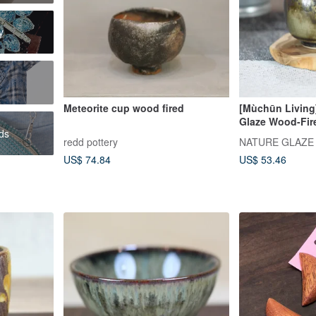
y
Meteorite cup wood fired
[Mùchūn Living
Glaze Wood-Fir
ds
Master Yeh Min
redd pottery
NATURE GLAZE สต
US$ 74.84
US$ 53.46