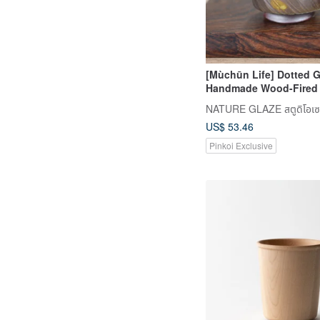
[Mùchūn Life] Dotted G
Handmade Wood-Fired
Tea Cup by Yeh Min-Hs
NATURE GLAZE สตูดิโอเซ
180ml
US$ 53.46
Pinkoi Exclusive