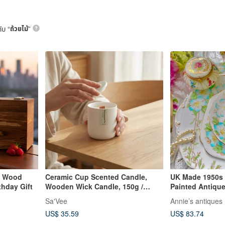
ับ “
ถ้วยไม้
”
e Wood
Ceramic Cup Scented Candle,
UK Made 1950s
thday Gift
Wooden Wick Candle, 150g /
Painted Antique
5.29oz
Cup Valentine's
Sa'Vee
Annie’s antiques
Horse Lunar Ne
US$ 35.59
US$ 83.74