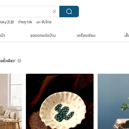
woky沃廚
ต่างหู10k
un ซับไทย
เป๋า
ของตกแต่งบ้าน
เครื่องเขียน
เสื
้นถั่วเขียว
”