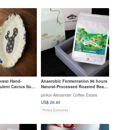
orest Hand-
Anaerobic Fermentation 96 hours
ulent Cactus Soy
Natural-Processed Roasted Beans
ray
(Vietnam DaLat)
pinkoi-Alexander Coffee Estate
US$ 29.40
Pinkoi Exclusive