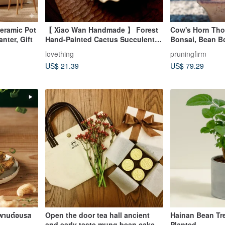
eramic Pot
【 Xiao Wan Handmade 】 Forest
Cow's Horn Tho
anter, Gift
Hand-Painted Cactus Succulent
Bonsai, Bean B
Small Dish Tea Bag Dish Bean
lovething
pruningfirm
Dish
US$ 21.39
US$ 79.29
มพานต์อบรส
Open the door tea hall ancient
Hainan Bean Tr
and early taste mung bean cake
Planted