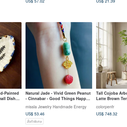
US$ 57.02
US$ 21.39
d-Painted
Natural Jade - Vivid Green Peanut
Tall Cojoba Arbo
all Dish
- Cinnabar - Good Things Happen
Latte Brown Terr
- Auspicious Gift - Pendant Charm
for Grand Open
missla Jewelry Handmade Energy
colorpenfr
Housewarming G
US$ 53.46
US$ 748.32
สั่งทำพิเศษ