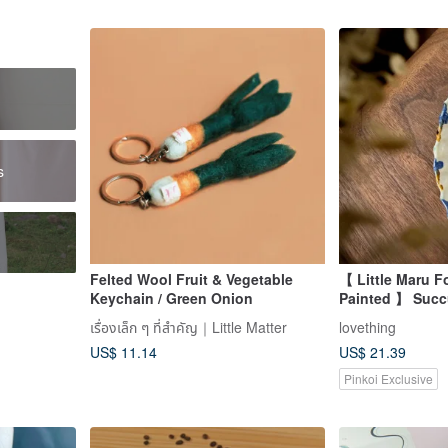
s
s
Felted Wool Fruit & Vegetable
【 Little Maru F
Keychain / Green Onion
Painted 】 Succ
Dish / Jewelry T
เรื่องเล็ก ๆ ที่สำคัญ｜Little Matter
lovething
US$ 11.14
US$ 21.39
Pinkoi Exclusive