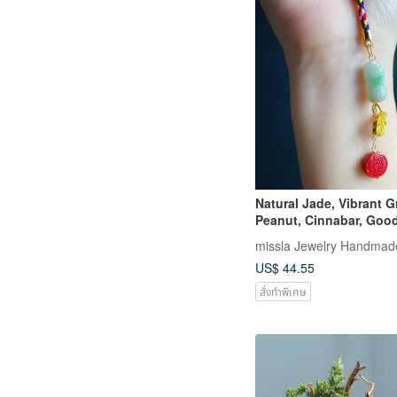
Natural Jade, Vibrant G
Peanut, Cinnabar, Goo
Happen, New Year Peace
missla Jewelry Handmad
Charm
US$ 44.55
สั่งทำพิเศษ