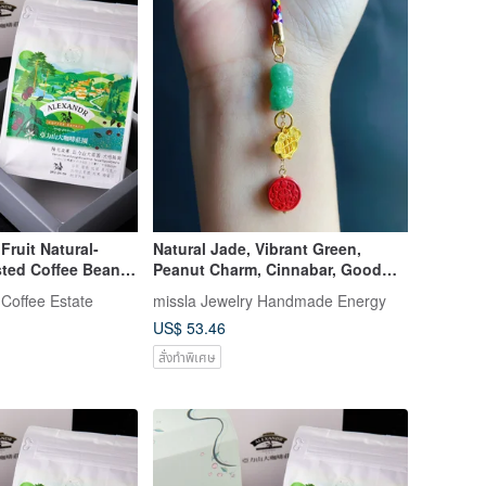
Fruit Natural-
Natural Jade, Vibrant Green,
ted Coffee Beans
Peanut Charm, Cinnabar, Good
Things Happen, New Year Peace
 Coffee Estate
missla Jewelry Handmade Energy
Gift, Charm
US$ 53.46
สั่งทำพิเศษ