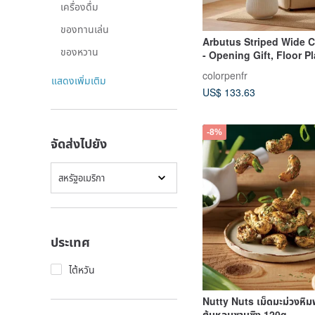
เครื่องดื่ม
ของทานเล่น
Arbutus Striped Wide C
ของหวาน
- Opening Gift, Floor Pl
colorpenfr
แสดงเพิ่มเติม
US$ 133.63
-8%
จัดส่งไปยัง
สหรัฐอเมริกา
ประเทศ
ไต้หวัน
Nutty Nuts เม็ดมะม่วงหิ
ต้นหอมซานซิง 120g