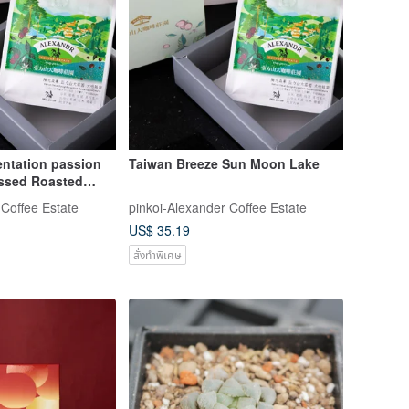
entation passion
Taiwan Breeze Sun Moon Lake
essed Roasted
 DaLat)
 Coffee Estate
pinkoi-Alexander Coffee Estate
US$ 35.19
สั่งทำพิเศษ