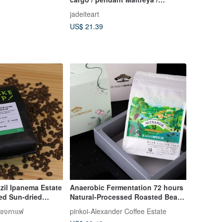
Maitreya / ice waxy species
jadeiteart
Buddha well / substrate emerald
US$ 21.39
green beans
zil Ipanema Estate
Anaerobic Fermentation 72 hours
ed Sun-dried
Natural-Processed Roasted Beans
th Fruit Pulp
(Vietnam DaLat)
ารชงกาแฟ
pinkoi-Alexander Coffee Estate