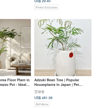
US$ 29.40
Pinkoi Exclusive
rea Floor Plant in
Adzuki Bean Tree | Popular
azzo Pot - Ideal
Houseplants in Japan | Pet
ings and
Friendly | [Limited Free Shipping
艾绿舍
ifts
in Hsinchu Area] Floor Type
US$ 481.06
สั่งทำพิเศษ