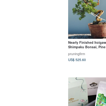
Nearly Finished Itoiga
Shimpaku Bonsai, Pine
Cypress Bonsai, Itoiga
pruningfirm
Bonsai, Shimpaku Bon
US$ 525.60