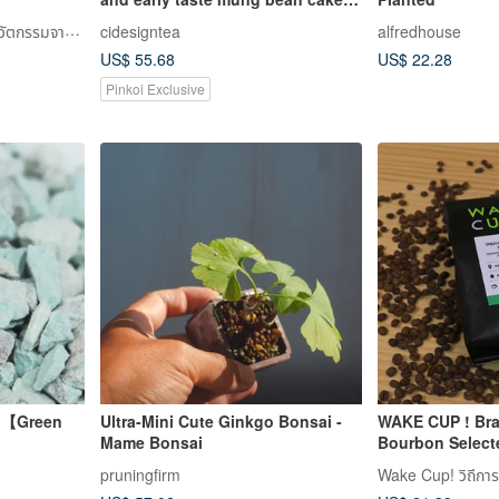
handmade canvas bag group
Nutty Nuts｜ถั่วอบรสชาตินวัตกรรมจากไต้หวัน
cidesigntea
alfredhouse
US$ 55.68
US$ 22.28
Pinkoi Exclusive
】【Green
Ultra-Mini Cute Ginkgo Bonsai -
WAKE CUP ! Bra
Mame Bonsai
Bourbon Select
Promotion│
Coffee Beans wi
pruningfirm
Wake Cup! วิถีก