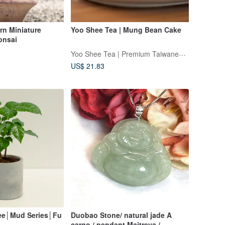
rn Miniature
Yoo Shee Tea | Mung Bean Cake
onsai
Yoo Shee Tea | Premium Taiwanese Tea
US$ 21.83
ee│Mud Series│Fu
Duobao Stone/ natural jade A
cargo / pendant Maitreya /