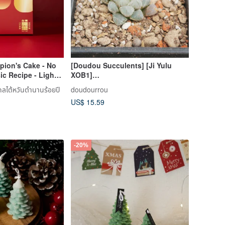
pion's Cake - No
[Doudou Succulents] [Ji Yulu
ic Recipe - Light
XOB1]
Housewarming│Gifts│Promotion│
ลไต้หวันตำนานร้อยปี
doudourrou
Succulents
US$ 15.59
-20%