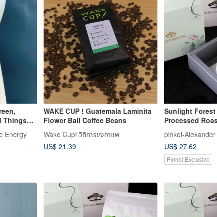
reen,
WAKE CUP ! Guatemala Laminita
Sunlight Forest 
d Things
Flower Ball Coffee Beans
Processed Roas
 Gift,
(Vietnam DaLat)
e Energy
Wake Cup! วิถีการชงกาแฟ
pinkoi-Alexander
US$ 21.39
US$ 27.62
Pinkoi Exclusive