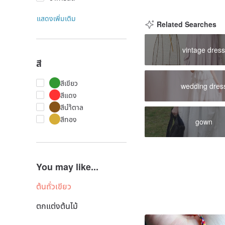
แสดงเพิ่มเติม
Related Searches
vintage dres
สี
สีเขียว
wedding dres
สีแดง
สีนำ้ตาล
สีทอง
gown
You may like...
ต้นถั่วเขียว
ตกแต่งต้นไม้