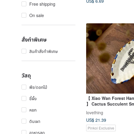
US$ 6.69
Free shipping
On sale
สั่งทำพิเศษ
สินค้าสั่งทำพิเศษ
วัสดุ
พืช/ดอกไม้
【 Xiao Wan Forest Han
ขี้ผึ้ง
】 Cactus Succulent Sm
Soy Dish Tea Bag Dish
หยก
lovething
US$ 21.39
ดินเผา
Pinkoi Exclusive
อาหารสด