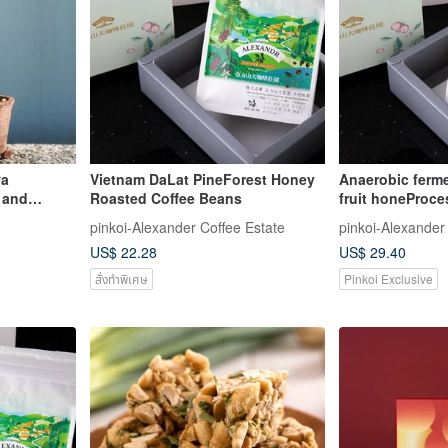
wa
Vietnam DaLat PineForest Honey
Anaerobic ferm
 and
Roasted Coffee Beans
fruit honeProc
wa Mini
Beans (Vietnam
pinkoi-Alexander Coffee Estate
pinkoi-Alexander
sai
US$ 22.28
US$ 29.40
สั่งทำพิเศษ
Pinkoi Exclusive