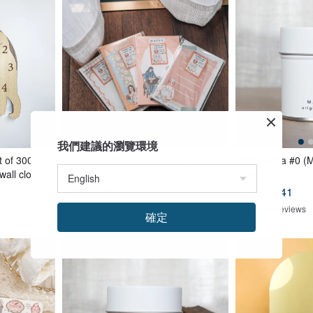
我們建議的瀏覽環境
t of 3000 y
Memo Refill Journal Notepaper, Set
Uji Matcha #0 (
wall clock
of 30 sheets
cha)
Shiba Inu, b
US$ 6.69
US$ 18.41
282 sold
46 5-Star reviews
確定
-12%