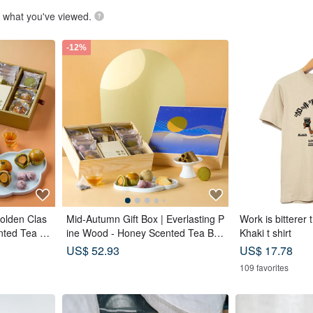
what you've viewed.
-12%
Golden Clas
Mid-Autumn Gift Box | Everlasting P
Work is bitterer 
nted Tea B
ine Wood - Honey Scented Tea Ba
Khaki t shirt
astry x 12
gs x Double Tea Custard Mooncak
US$ 52.93
US$ 17.78
e
es x Tea Pastries (18 pcs) - Azure
109 favorites
Moon