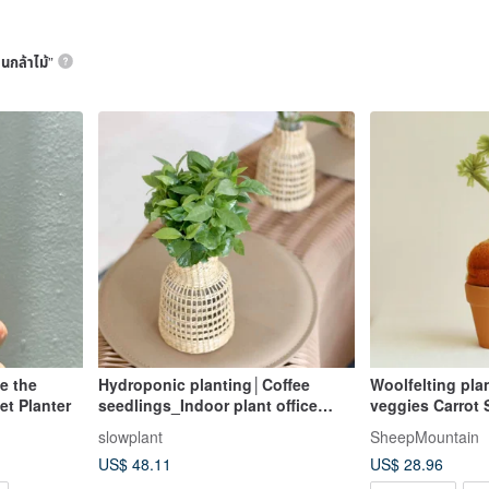
้นกล้าไม้
”
e the
Hydroponic planting│Coffee
Woolfelting pla
t Planter
seedlings_Indoor plant office
veggies Carrot
potted space layout
slowplant
SheepMountain
US$ 48.11
US$ 28.96