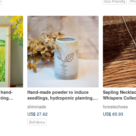
e
Eco-Friendly
Pin
l hand-
Hand-made powder to induce
Sapling Necklac
nting
seedlings, hydroponic planting,
Whispers Collec
 entrance
flower planting, desk supplies
or a little heart.
shinmade
forestechoes
anging
US$ 27.62
US$ 65.93
สั่งทำพิเศษ