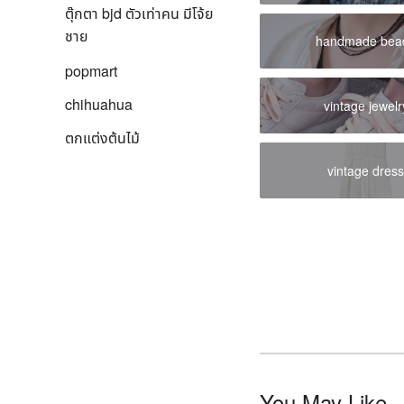
ตุ๊กตา bjd ตัวเท่าคน มีโจ้ย
ชาย
handmade bea
popmart
chihuahua
vintage jewelr
ตกแต่งต้นไม้
vintage dres
You May Like..