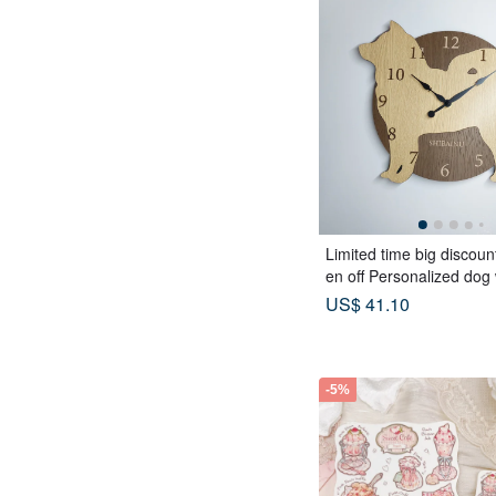
Limited time big discoun
en off Personalized dog 
with a protruding edge, 
US$ 41.10
eige, silent clock
-5%