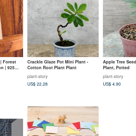
| Forest
Crackle Glaze Pot Mini Plant -
Apple Tree See
n | 925
Cotton Root Plant Plant
Plant, Potted
ittle Heart
plant-story
plant-story
US$ 22.28
US$ 4.90