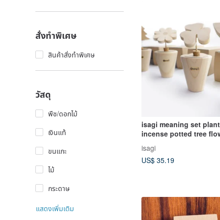
สั่งทำพิเศษ
สินค้าสั่งทำพิเศษ
วัสดุ
พืช/ดอกไม้
isagi meaning set plan
เงินแท้
incense potted tree fl
grass seedlings free a b
isagi
ขนแกะ
pure essential oil 10ml
US$ 35.19
ไม้
กระดาษ
แสดงเพิ่มเติม