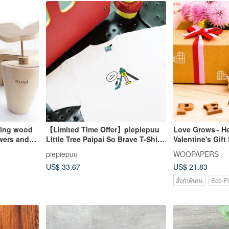
ting wood
【Limited Time Offer】piepiepuu
Love Grows~ He
owers and
Little Tree Paipai So Brave T-Shirt
Valentine's Gift
ottle of
- Thick Cotton 300G Smooth
piepiepuu
WOOPAPERS
US$ 33.67
US$ 21.83
สั่งทำพิเศษ
Eco-Fr