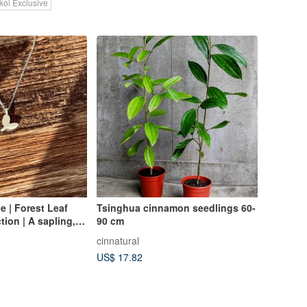
koi Exclusive
e | Forest Leaf
Tsinghua cinnamon seedlings 60-
tion | A sapling,
90 cm
cinnatural
US$ 17.82