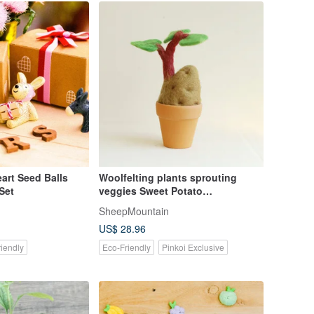
art Seed Balls
Woolfelting plants sprouting
 Set
veggies Sweet Potato
SheepMountain
SheepMountain
US$ 28.96
iendly
Eco-Friendly
Pinkoi Exclusive