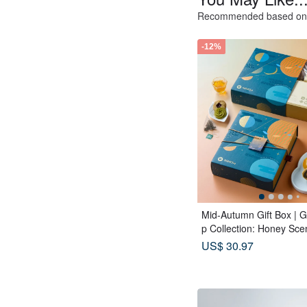
Recommended based on 
-12%
Mid-Autumn Gift Box | 
p Collection: Honey Sce
ags x Double Tea Yolk P
US$ 30.97
Tea Biscuits - Lunar Blu