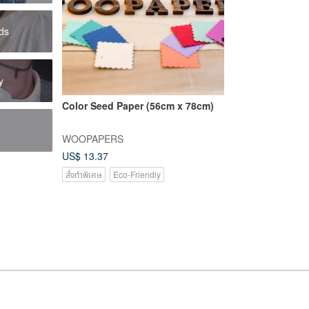
ds
y
Color Seed Paper (56cm x 78cm)
s
WOOPAPERS
US$ 13.37
สั่งทำพิเศษ
Eco-Friendly
.