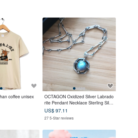
than coffee unisex
OCTAGON Oxidized Silver Labrado
rite Pendant Necklace Sterling Silve
r
US$ 97.11
27 5-Star reviews