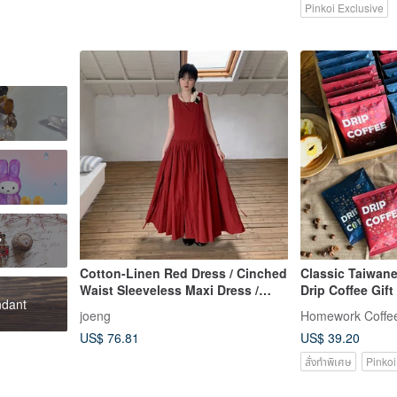
Pinkoi Exclusive
y
Cotton-Linen Red Dress / Cinched
Classic Taiwan
Waist Sleeveless Maxi Dress /
Drip Coffee Gift
ndant
Vintage Japanese Slimming Style
joeng
Homework Coffee
Dress
US$ 76.81
US$ 39.20
สั่งทำพิเศษ
Pinkoi