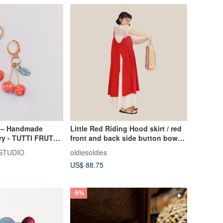
s – Handmade
Little Red Riding Hood skirt / red
ry - TUTTI FRUTTI
front and back side button bow
tie skirt
STUDIO
oldiesoldies
US$ 88.75
-5%