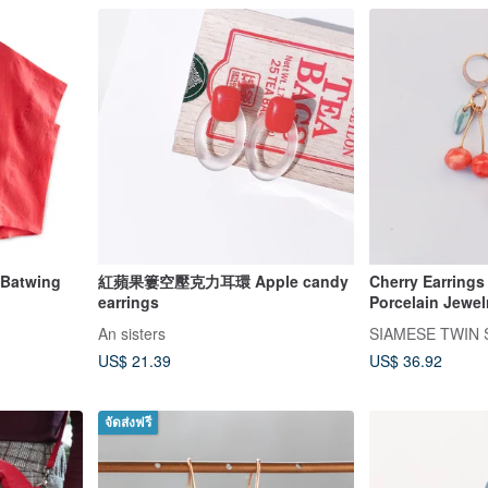
Batwing
紅蘋果簍空壓克力耳環 Apple candy
Cherry Earring
earrings
Porcelain Jewel
Collection
An sisters
SIAMESE TWIN 
US$ 21.39
US$ 36.92
จัดส่งฟรี