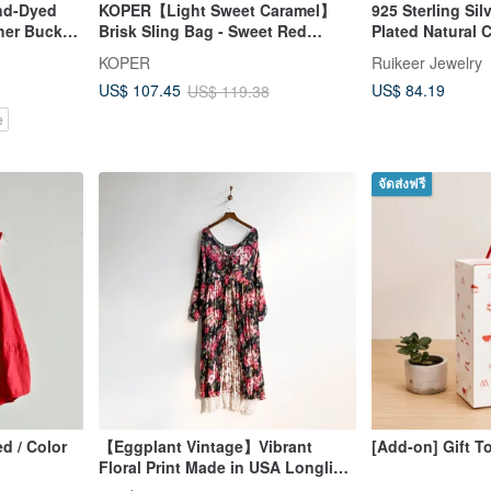
nd-Dyed
KOPER【Light Sweet Caramel】
925 Sterling Si
her Bucket
Brisk Sling Bag - Sweet Red
Plated Natural 
er
(Made in Taiwan)
KOPER
Ruikeer Jewelry
Genuine
US$ 84.19
US$ 107.45
US$ 119.38
e
จัดส่งฟรี
ed / Color
【Eggplant Vintage】Vibrant
[Add-on] Gift T
Floral Print Made in USA Longline
Vintage Dress