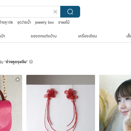
ต่างหู10k
ชุดว่ายน้ำ
jewelry box
ชาผลไม้
เป๋า
ของตกแต่งบ้าน
เครื่องเขียน
เสื
ับ “
ต่างหูตรุษจีน
”