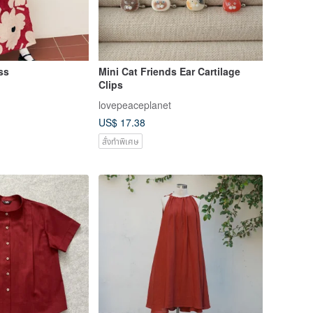
ss
Mini Cat Friends Ear Cartilage
Clips
lovepeaceplanet
US$ 17.38
สั่งทำพิเศษ