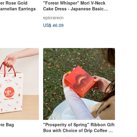
lver Rose Gold
"Forest Whisper" Mori V-Neck
Carnelian Earrings
Cake Dress - Japanese Basic
Style Seven-Sleeve Elegant Mid-
epicrarecn
Length Dress
US$ 46.09
ote Bag
"Prosperity of Spring" Ribbon Gift
Box with Choice of Drip Coffee or
Baozhong Tea Crisps