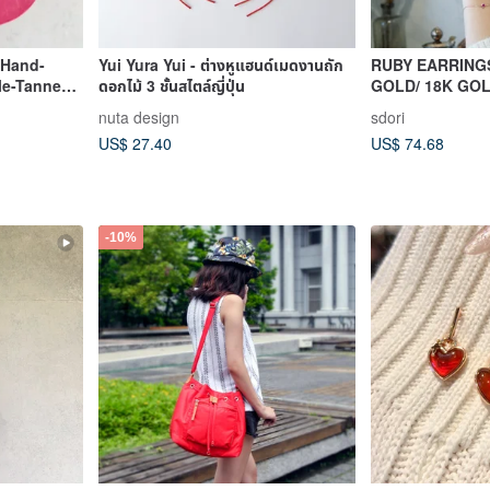
r Hand-
Yui Yura Yui - ต่างหูแฮนด์เมดงานถัก
RUBY EARRINGS ( SILVER/ R
le-Tanned |
ดอกไม้ 3 ชั้นสไตล์ญี่ปุ่น
GOLD/ 18K GOL
 |
OF JULY
nuta design
sdori
Red
US$ 27.40
US$ 74.68
-10%