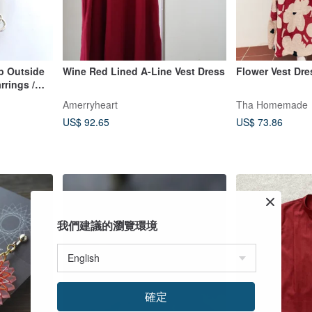
 Outside
Wine Red Lined A-Line Vest Dress
Flower Vest Dre
rrings /
Amerryheart
Tha Homemade
US$ 92.65
US$ 73.86
我們建議的瀏覽環境
確定