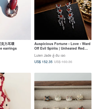
壓克力耳環
Auspicious Fortune • Love • Ward
e earrings
Off Evil Spirits | Unheated Red
Jadeite Tassel Earrings | Burmese
Luien Jade ลู่-อัน เจด
A-Grade Jadeite Earrings
US$ 152.35
US$ 160.36