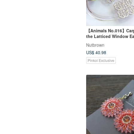
【Animals No.016】Carp
the Latticed Window Ea
Clip-ons
Nutbrown
US$ 40.98
Pinkoi Exclusive