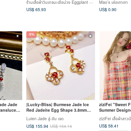
ร้านเสื้อผ้าวินเทจมะเขือม่วง Eggplant Vintage
Mao’s เล่อเถาเถา
US$ 65.93
US$ 0.90
-5%
ade Jade
|Lucky•Bliss| Burmese Jade Ice
ziziFei "Sweet 
ranslucent
Red Jadeite Egg Shape 3.8mm
Summer Designe
m Sterling
Sterling Silver Plated 18k Yellow
Print Long Slip
Luien Jade ลู่-อัน เจด
ziziFei เสื้อผ้าสาวน
-Gem
Four-Leaf Clover Earrings
US$ 58.41
US$ 155.94
US$ 164.14