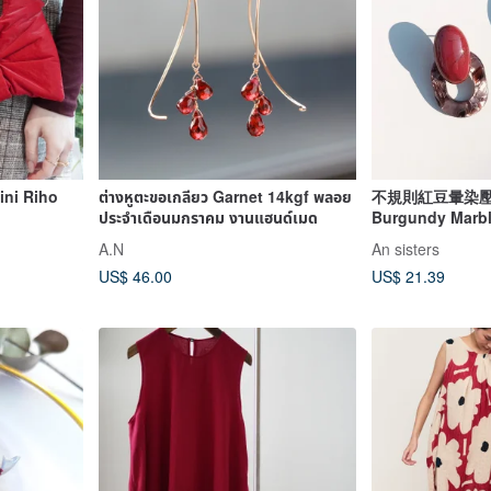
ini Riho
ต่างหูตะขอเกลียว Garnet 14kgf พลอย
不規則紅豆暈染
ประจำเดือนมกราคม งานแฮนด์เมด
Burgundy Marbl
A.N
An sisters
US$ 46.00
US$ 21.39