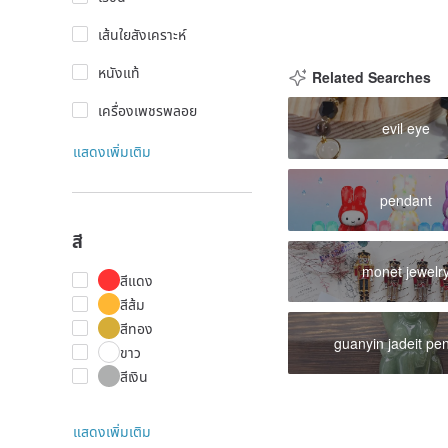
เส้นใยสังเคราะห์
หนังแท้
Related Searches
เครื่องเพชรพลอย
evil eye
แสดงเพิ่มเติม
pendant
สี
monet jewelr
สีแดง
สีส้ม
สีทอง
guanyin jadeit pe
ขาว
สีเงิน
แสดงเพิ่มเติม