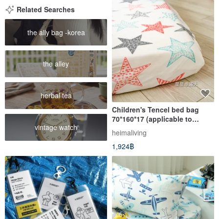
Related Searches
the ally bag -korea
the alley
herbal tea
Children's Tencel bed bag
70*160*17 (applicable to
vintage watch
general children/IKEA
heimaliving
children's size non-extended
1,924฿
type)