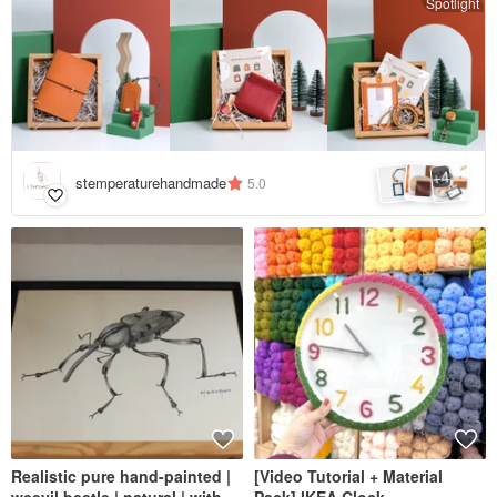
Spotlight
4
+
stemperaturehandmade
5.0
Realistic pure hand-painted |
[Video Tutorial + Material
weevil beetle | natural | with
Pack] IKEA Clock