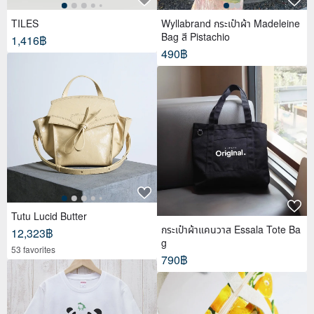
TILES
Wyllabrand กระเป๋าผ้า Madeleine
Bag สี Pistachio
1,416฿
490฿
Tutu Lucid Butter
กระเป๋าผ้าแคนวาส Essala Tote Ba
12,323฿
g
53 favorites
790฿