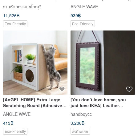
Cabinet, Dj Insert Box
Compatible with IKEA KALLAX
งานหัตถกรรมเซโตะอุจิ
ANGLE WAVE
11,526฿
939฿
Eco-Friendly
Eco-Friendly
[AnGEL HOME] Extra Large
[You don’t love home, you
Scratching Board (Adhesive) -
just love IKEA] Leather
Fresh White / Compatible with
hanging mirror cowhide
ANGLE WAVE
handboycc
IKEA KALLAX
hanging mirror weaving
413฿
3,206฿
process
Eco-Friendly
สั่งทำพิเศษ