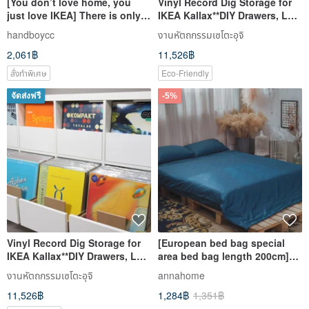
[You don’t love home, you
Vinyl Record Dig Storage for
just love IKEA] There is only
IKEA Kallax**DIY Drawers, LP
one leather desk lamp,
Cabinet, Dj Insert Box
handboycc
งานหัตถกรรมเซโตะอุจิ
cowhide desk lamp
2,061฿
11,526฿
สั่งทำพิเศษ
Eco-Friendly
จัดส่งฟรี
-5%
Vinyl Record Dig Storage for
[European bed bag special
IKEA Kallax**DIY Drawers, LP
area bed bag length 200cm]
Cabinet, Dj Insert Box
60 count combed cotton,
งานหัตถกรรมเซโตะอุจิ
annahome
various options, 100%
11,526฿
1,284฿
1,351฿
combed cotton