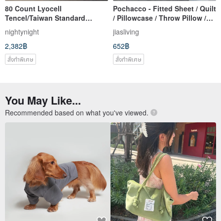
80 Count Lyocell
Pochacco - Fitted Sheet / Quilt
Tencel/Taiwan Standard
/ Pillowcase / Throw Pillow /
European Standard Bed Bag
Duvet Cover - Officially
nightynight
jiasliving
Pillowcase Thin Duvet Cover
Licensed - IKEA Compatible -
2,382฿
652฿
Duvet Cover/Cherry Brown
Made in Taiwan
สั่งทำพิเศษ
สั่งทำพิเศษ
You May Like...
Recommended based on what you've viewed.