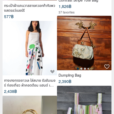
กระเป๋าผ้าแคนวาสลายควอกก้ากับพว
1,826฿
งสตรอว์เบอร์รี
37 favorites
577฿
Dumpling Bag
กางเกงทรงชาวเล ใส่สบาย รับซัมเมอ
2,390฿
ร์ ท่องเที่ยว ผ้าคอตต้อน แฮนด์ เพ้น
ท์
2,438฿