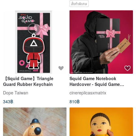
สั่งทำพิเศษ
【Squid Game】Triangle
Squid Game Notebook
Guard Rubber Keychain
Hardcover - Squid Game
Coffin
Dope Taiwan
cinereplicasxmatrix
343฿
810฿