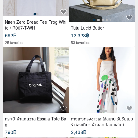
Niten Zero Bread Tee Frog Whi
te / R007-T-WH
Tutu Lucid Butter
692฿
12,323฿
25 favorites
53 favorites
กระเป๋าผ้าแคนวาส Essala Tote Ba
กางเกงทรงชาวเล ใส่สบาย รับซัมเมอ
g
ร์ ท่องเที่ยว ผ้าคอตต้อน แฮนด์ เพ้น
ท์
790฿
2,438฿