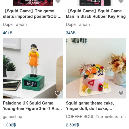
【Squid Game】The game
【Squid Game】Squid Game
starts imported poster/SQUID
Man in Black Rubber Key Ring
GAME
Dope Taiwan
Dope Taiwan
401฿
343฿
Paladone UK Squid Game
Squid game theme cake,
Young-hee Figure 3-in-1 Alarm
Yingxi doll, doll cake,
Clock & Night Light
customized birthday cake,
COFFEE SOUL ร้านกาแฟและขนมหวาน
gameshop
dessert
1,602฿
2,509฿