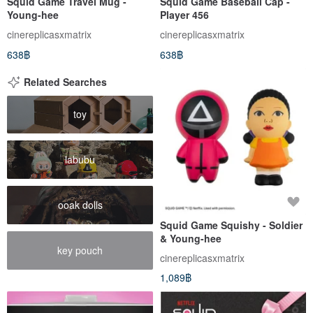
Squid Game Travel Mug -
Squid Game Baseball Cap -
Young-hee
Player 456
cinereplicasxmatrix
cinereplicasxmatrix
638฿
638฿
Related Searches
toy
labubu
ooak dolls
Squid Game Squishy - Soldier
& Young-hee
key pouch
cinereplicasxmatrix
1,089฿