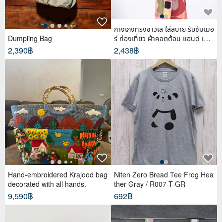
กางเกงทรงชาวเล ใส่สบาย รับซัมเมอ
Dumpling Bag
ร์ ท่องเที่ยว ผ้าคอตต้อน แฮนด์ เพ้น
ท์
2,390฿
2,438฿
Hand-embroidered Krajood bag
Niten Zero Bread Tee Frog Hea
decorated with all hands.
ther Gray / R007-T-GR
9,590฿
692฿