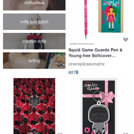
chihuahua
miffy just dutch
crochet dolls
Squid Game Guards Pen &
Young-hee Softcover
felting
Notebook
cinereplicasxmatrix
607฿