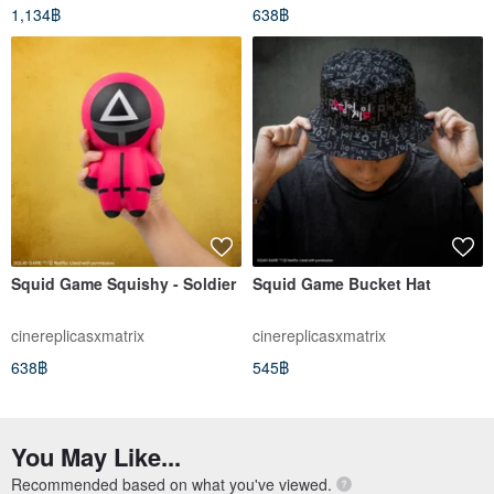
1,134฿
638฿
Squid Game Squishy - Soldier
Squid Game Bucket Hat
cinereplicasxmatrix
cinereplicasxmatrix
638฿
545฿
You May Like...
Recommended based on what you've viewed.