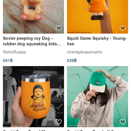
Soviet peeping toy Dog –
Squid Game Squishy - Young-
rubber dog squeaking kids
hee
roy vintage
RetroRussia
cinereplicasxmatrix
691฿
638฿