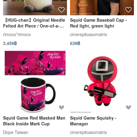
【HUG-chan】Original Needle
Squid Game Baseball Cap -
Felted Art Piece / One-of-a-
Red light, green light
Kind Healing Interior Art
rimoco*rimoco
cinereplicasxmatrix
3,458฿
638฿
Squid Game Red Masked Man
Squid Game Squishy -
Black Inside Mark Cup
Manager
Dope Taiwan
cinereplicasxmatrix