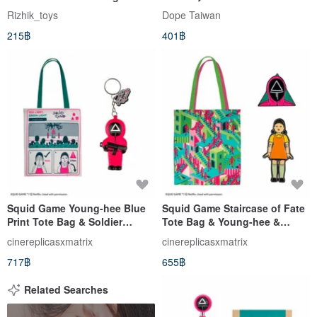
Poster
squid game korean doll.
Rizhik_toys
Dope Taiwan
215฿
401฿
Squid Game Young-hee Blue
Squid Game Staircase of Fate
Print Tote Bag & Soldier
Tote Bag & Young-hee &
Squishy Keychain
soldier Pin set
cinereplicasxmatrix
cinereplicasxmatrix
717฿
655฿
Related Searches