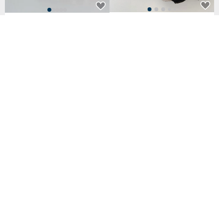
กระเป๋าโท้ทผ้าก้างปลาทวีตไซส์ S (รุ่น
Linen Dot Marine Bag Marron B
ลิมิเต็ด Pom-Pom)
rown
3,297฿
3,182฿
32 favorites
Linen Dot Marine Bag Mustard
Yellow
Cotton Linen Side Ribbon Chic
Tote Bag - Grey Beige
3,182฿
1,294฿