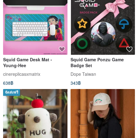
Squid Game Desk Mat -
Squid Game Ponzu Game
Young-Hee
Badge Set
cinereplicasxmatrix
Dope Taiwan
638฿
343฿
จัดส่งฟรี