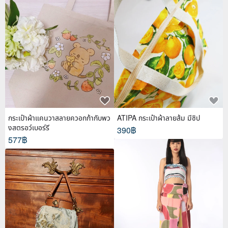
กระเป๋าผ้าแคนวาสลายควอกก้ากับพว
ATIPA กระเป๋าผ้าลายส้ม มีซิป
งสตรอว์เบอร์รี
390฿
577฿