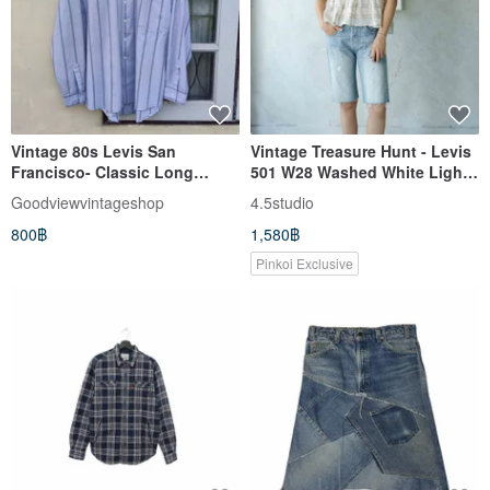
Vintage 80s Levis San
Vintage Treasure Hunt - Levis
Francisco- Classic Long
501 W28 Washed White Light
Sleeve Button Up Striped Shirt
Blue Unisex Cropped Denim
Goodviewvintageshop
4.5studio
Shorts
800฿
1,580฿
Pinkoi Exclusive