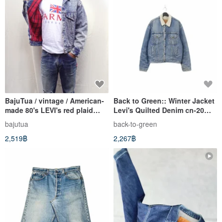
BajuTua / vintage / American-
Back to Green:: Winter Jacket
made 80's LEVI's red plaid
Levi's Quilted Denim cn-20
lining classic trucker jacket
vintage
bajutua
back-to-green
2,519฿
2,267฿