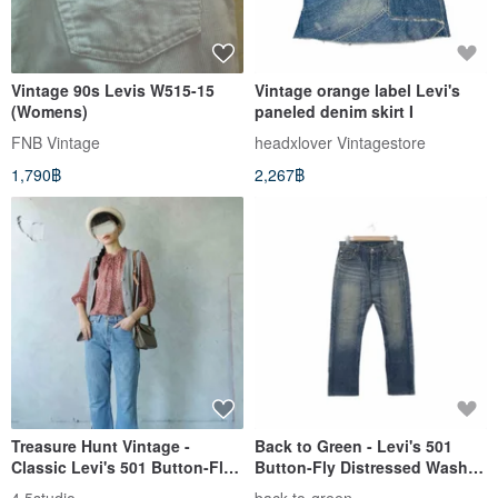
Vintage 90s Levis W515-15
Vintage orange label Levi's
(Womens)
paneled denim skirt I
FNB Vintage
headxlover Vintagestore
1,790฿
2,267฿
Treasure Hunt Vintage -
Back to Green - Levi's 501
Classic Levi's 501 Button-Fly
Button-Fly Distressed Wash
Washed Blue DIY Slit Denim
//sp-05 vintage pants