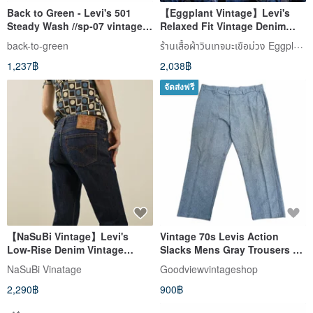
Back to Green - Levi's 501
【Eggplant Vintage】Levi's
Steady Wash //sp-07 vintage
Relaxed Fit Vintage Denim
pants
Jacket
ร้านเสื้อผ้าวินเทจมะเขือม่วง Eggplant Vintage
back-to-green
1,237฿
2,038฿
จัดส่งฟรี
【NaSuBi Vintage】Levi's
Vintage 70s Levis Action
Low-Rise Denim Vintage
Slacks Mens Gray Trousers –
Trousers
Straight Leg USA
NaSuBi Vinatage
Goodviewvintageshop
2,290฿
900฿