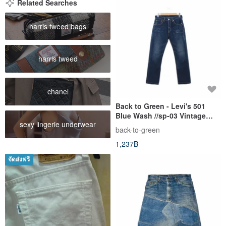
Related Searches
harris tweed bags
harris tweed
chanel
Back to Green - Levi's 501
Blue Wash //sp-03 Vintage
sexy lingerie underwear
Pants
back-to-green
1,237฿
จัดส่งฟรี