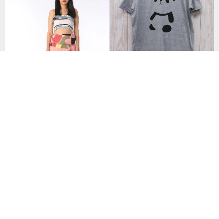
Niten Zero Bread Tee Frog Hea
ther Gray / R007-T-GR
692฿
กางเกงทรงชาวเล ใส่สบาย รับซัมเมอ
ร์ ท่องเที่ยว ผ้าคอตต้อน แฮนด์ เพ้น
ท์
2,438฿