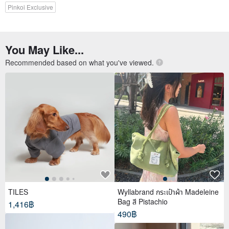
Pinkoi Exclusive
You May Like...
Recommended based on what you've viewed.
TILES
Wyllabrand กระเป๋าผ้า Madeleine
Bag สี Pistachio
1,416฿
490฿