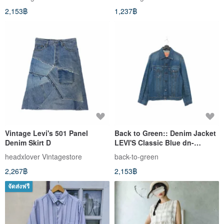
2,153฿
1,237฿
Vintage Levi's 501 Panel
Back to Green:: Denim Jacket
Denim Skirt D
LEVI'S Classic Blue dn-
05denim Jacket
headxlover Vintagestore
back-to-green
2,267฿
2,153฿
จัดส่งฟรี