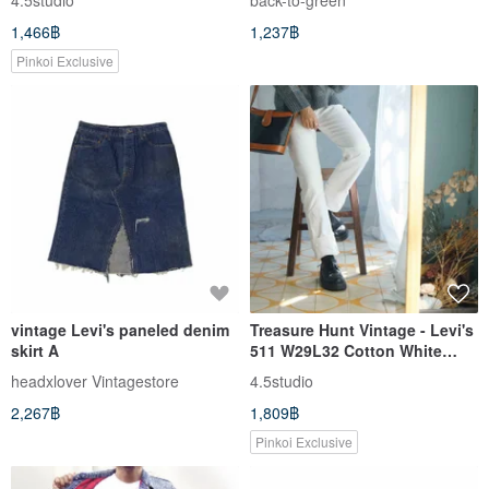
4.5studio
back-to-green
Cropped Pants W28L30
1,466฿
1,237฿
Pinkoi Exclusive
vintage Levi's paneled denim
Treasure Hunt Vintage - Levi's
skirt A
511 W29L32 Cotton White
Denim Jeans
headxlover Vintagestore
4.5studio
2,267฿
1,809฿
Pinkoi Exclusive