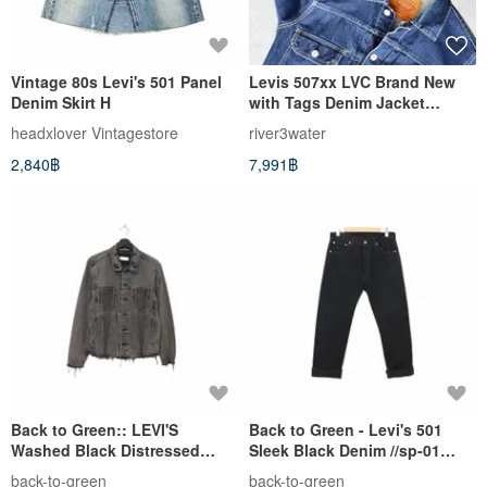
Vintage 80s Levi's 501 Panel
Levis 507xx LVC Brand New
Denim Skirt H
with Tags Denim Jacket
Vintage Coat
headxlover Vintagestore
river3water
2,840฿
7,991฿
Back to Green:: LEVI'S
Back to Green - Levi's 501
Washed Black Distressed
Sleek Black Denim //sp-01
Denim Jacket dn-04
vintage pants
back-to-green
back-to-green