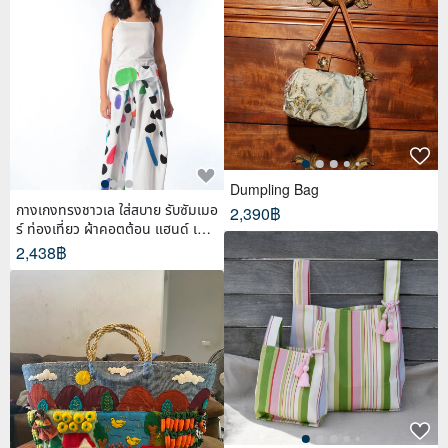
Dumpling Bag
กางเกงทรงชาวเล ใส่สบาย รับซัมเมอ
2,390฿
ร์ ท่องเที่ยว ผ้าคอตต้อน แฮนด์ เพ้น
ท์
2,438฿