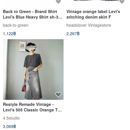
Back to Green - Brand Shirt
Vintage orange label Levi's
Levi's Blue Heavy Shirt sh-31
stitching denim skirt F
// vintage shirt
back-to-green
headxlover Vintagestore
1,122฿
2,267฿
Restyle Remade Vintage -
Levi's 505 Classic Orange Tab
Washed Grey-Black
4.5studio
Asymmetrical Slit Denim Maxi
3,069฿
Skirt