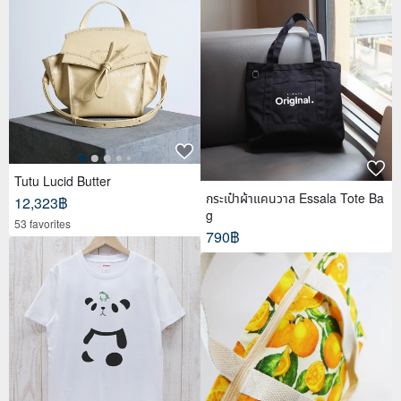
Tutu Lucid Butter
กระเป๋าผ้าแคนวาส Essala Tote Ba
12,323฿
g
53 favorites
790฿