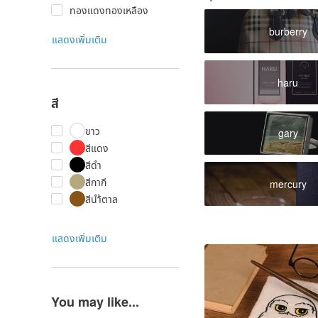
ทองแดงทองเหลือง
burberry
แสดงเพิ่มเติม
haru
สี
ขาว
gary
สีแดง
สีดำ
สีกากี
mercury
สีนำ้ตาล
แสดงเพิ่มเติม
You may like...