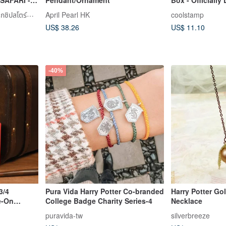
ift Box Set
LAMY TAIWAN ร้านค้าแฟล็กชิปสโตร์ทางการ
April Pearl HK
coolstamp
US$ 38.26
US$ 11.10
-40%
3/4
Pura Vida Harry Potter Co-branded
Harry Potter Go
e-On
College Badge Charity Series-4
Necklace
puravida-tw
silverbreeze