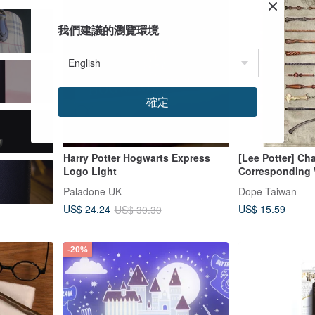
我們建議的瀏覽環境
確定
Harry Potter Hogwarts Express
[Lee Potter] Ch
Logo Light
Corresponding 
Poster Harry Pot
Paladone UK
Dope Taiwan
US$ 15.59
US$ 24.24
US$ 30.30
-20%