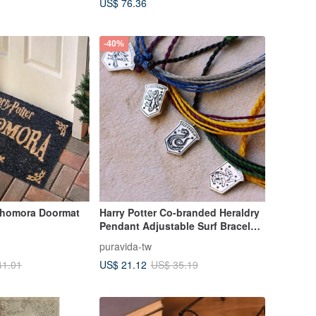
US$ 76.36
-40%
lohomora Doormat
Harry Potter Co-branded Heraldry
Pendant Adjustable Surf Bracelet
(various options)
puravida-tw
US$ 21.12
41.01
US$ 35.19