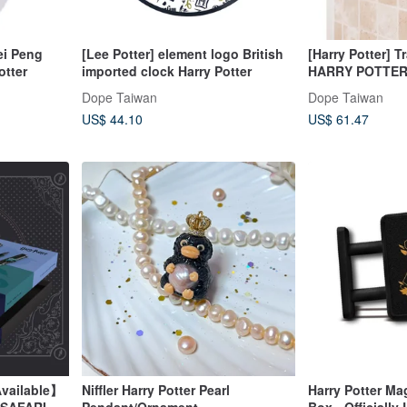
ei Peng
[Lee Potter] element logo British
[Harry Potter] 
otter
imported clock Harry Potter
HARRY POTTE
Dope Taiwan
Dope Taiwan
US$ 44.10
US$ 61.47
Available】
Niffler Harry Potter Pearl
Harry Potter Ma
 SAFARI -
Pendant/Ornament
Box - Officially