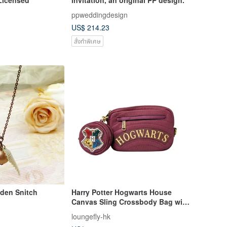
ppweddingdesign
US$ 214.23
สั่งทำพิเศษ
lden Snitch
Harry Potter Hogwarts House
Canvas Sling Crossbody Bag with
Coin Bag
loungefly-hk