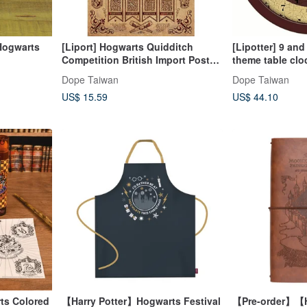
Hogwarts
[Liport] Hogwarts Quidditch
[Lipotter] 9 and
Competition British Import Poster
theme table cloc
Harry Potter
HARRY POTTE
Dope Taiwan
Dope Taiwan
US$ 15.59
US$ 44.10
ts Colored
【Harry Potter】Hogwarts Festival
【Pre-order】【H