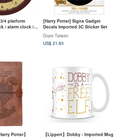
 3/4 platform
[Harry Potter] Signs Gadget
k / alarm clock /
Decals Imported 3C Sticker Set
R
Dope Taiwan
US$ 21.83
arry Potter】
【Lippert】Dobby - Imported Mug