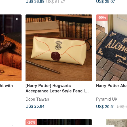
US$ 28.07
US$ 36.89
US$ 61.47
-50%
ht with
[Harry Potter] Hogwarts
Harry Potter A
Acceptance Letter Style Pencil
Case
Dope Taiwan
Pyramid UK
US$ 25.84
US$ 20.51
US$ 
-20%