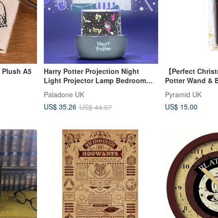
 Plush A5
Harry Potter Projection Night
【Perfect Chris
Light Projector Lamp Bedroom
Potter Wand & 
LED Mode Mood Set
Pencil Set
Paladone UK
Pyramid UK
US$ 15.00
US$ 35.26
US$ 44.07