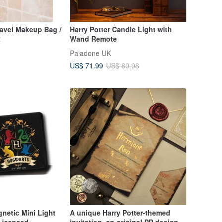
Travel Makeup Bag /
Harry Potter Candle Light with
R
Wand Remote
Paladone UK
US$ 71.99
US$ 89.98
gnetic Mini Light
A unique Harry Potter-themed
 Licensed
invitation, an original PP design.