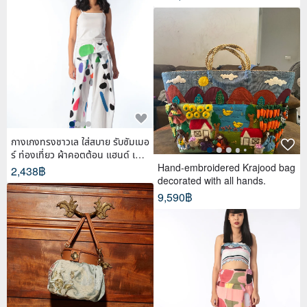
กางเกงทรงชาวเล ใส่สบาย รับซัมเมอ
ร์ ท่องเที่ยว ผ้าคอตต้อน แฮนด์ เพ้น
ท์
Hand-embroidered Krajood bag
2,438฿
decorated with all hands.
9,590฿