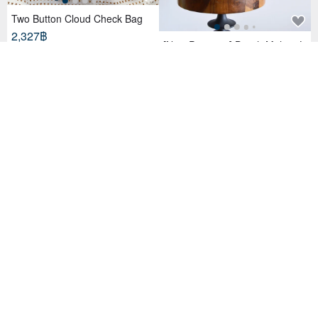
Two Button Cloud Check Bag
2,327฿
[New Premium] British Mohair L
145 favorites
oophound Tooth 2way Marine B
ag
3,919฿
Haweii Cotton Hand Paint
1,944฿
Bow Tote Bag - Camel
2,817฿