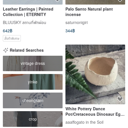
Leather Earrings | Painted
Palo Santo Natural plant
Collection | ETERNITY
incense
BLUUSKY สถานที่พักผ่อน
saturnonigiri
642฿
344฿
สั่งทำพิเศษ
Related Searches
vintage dress
yinke
cheongsam
White Pottery Dance
Pot/Cretaceous Dinosaur Egg
crop
Pot - Snow White Coconut
aaaffogato in the Soil