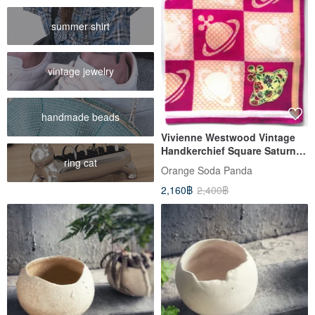
summer shirt
vintage jewelry
handmade beads
Vivienne Westwood Vintage
Handkerchief Square Saturn
ring cat
19.5 x 19 inches
Orange​ Soda​ Panda
2,160฿
2,400฿