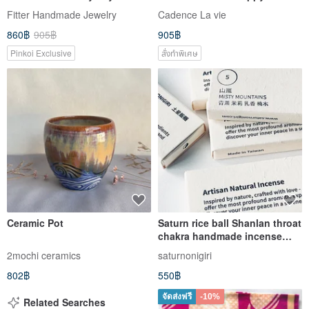
Amethyst Cluster, Amethyst,
Essential Oil
Fitter Handmade Jewelry
Cadence La vie
Office, Healing
860฿
905฿
905฿
Pinkoi Exclusive
สั่งทำพิเศษ
Ceramic Pot
Saturn rice ball Shanlan throat
chakra handmade incense
sticks pure natural Taiwan
2mochi ceramics
saturnonigiri
green tea jasmine Ming
802฿
550฿
จัดส่งฟรี
-10%
Related Searches