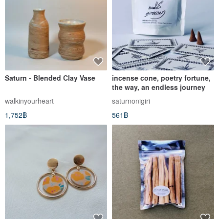
Saturn - Blended Clay Vase
incense cone, poetry fortune,
the way, an endless journey
walkinyourheart
saturnonigiri
1,752฿
561฿