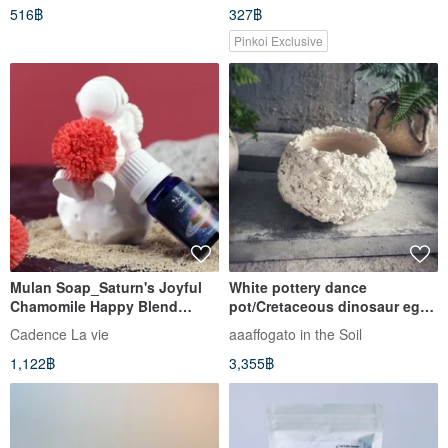
516฿
327฿
meditation
Pinkoi Exclusive
Mulan Soap_Saturn's Joyful
White pottery dance
Chamomile Happy Blend
pot/Cretaceous dinosaur egg
Planet Aroma Diffuser Set
flower pot-dark white
Cadence La vie
aaaffogato in the Soil
meteorite
1,122฿
3,355฿