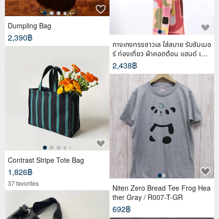
Dumpling Bag
2,390฿
กางเกงทรงชาวเล ใส่สบาย รับซัมเมอ
ร์ ท่องเที่ยว ผ้าคอตต้อน แฮนด์ เพ้น
ท์
2,438฿
Contrast Stripe Tote Bag
1,826฿
37 favorites
Niten Zero Bread Tee Frog Hea
ther Gray / R007-T-GR
692฿