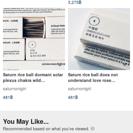
3,275฿
Saturn rice ball dormant solar
Saturn rice ball does not
plexus chakra wild
understand love rose
chrysanthemum handmade
frankincense handmade
saturnonigiri
saturnonigiri
incense sticks pure natural
thread incense chakra pure
481฿
481฿
meditation job
natural purification meditation
You May Like...
Recommended based on what you've viewed.