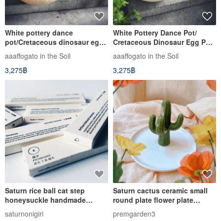
White pottery dance
White Pottery Dance Pot/
pot/Cretaceous dinosaur egg
Cretaceous Dinosaur Egg Pot
flowerpot-Minghuang coconut
- Fresh Cream Egg
aaaffogato in the Soil
aaaffogato in the Soil
3,275฿
3,275฿
Saturn rice ball cat step
Saturn cactus ceramic small
honeysuckle handmade
round plate flower plate
incense sticks chakra
jewelry dessert candle plate
saturnonigiri
premgarden3
eyebrow chakra pure natural
have a happy day