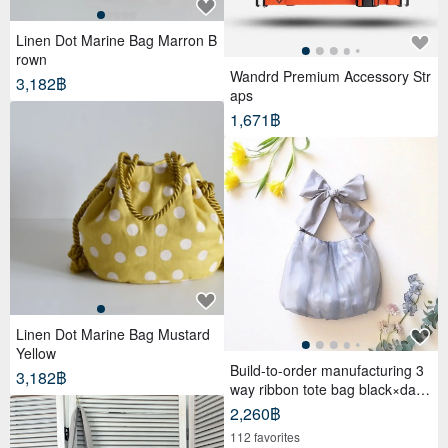
Linen Dot Marine Bag Marron B
rown
Wandrd Premium Accessory Str
3,182฿
aps
1,671฿
Linen Dot Marine Bag Mustard
Yellow
Build-to-order manufacturing 3
3,182฿
way ribbon tote bag black×dark
gray
2,260฿
112 favorites