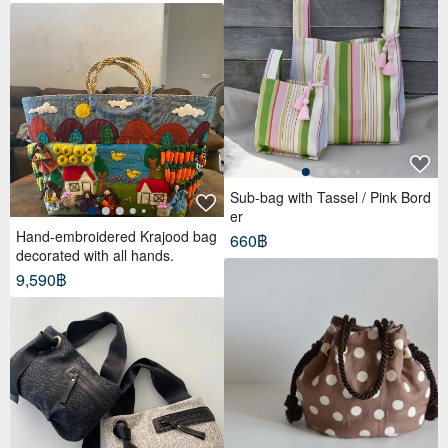
Sub-bag with Tassel / Pink Bord
er
Hand-embroidered Krajood bag
660฿
decorated with all hands.
9,590฿