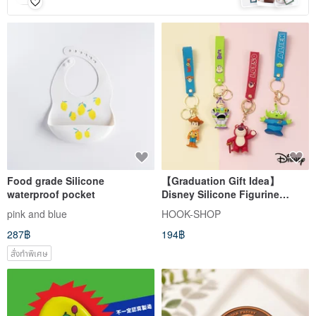
Food grade Silicone
【Graduation Gift Idea】
waterproof pocket
Disney Silicone Figurine
Keychain Charm
pink and blue
HOOK-SHOP
287฿
194฿
สั่งทำพิเศษ