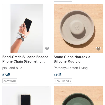
Food-Grade Silicone Beaded
Stone Globe Non-toxic
Phone Chain (Geometric
Silicone Mug Lid
Pattern)
pink and blue
Pethany+Larsen Living
573฿
410฿
สั่งทำพิเศษ
Eco-Friendly