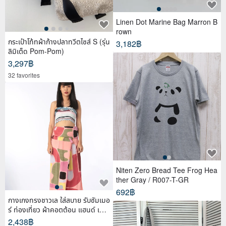
Linen Dot Marine Bag Marron B
rown
กระเป๋าโท้ทผ้าก้างปลาทวีตไซส์ S (รุ่น
3,182฿
ลิมิเต็ด Pom-Pom)
3,297฿
32 favorites
Niten Zero Bread Tee Frog Hea
ther Gray / R007-T-GR
692฿
กางเกงทรงชาวเล ใส่สบาย รับซัมเมอ
ร์ ท่องเที่ยว ผ้าคอตต้อน แฮนด์ เพ้น
ท์
2,438฿