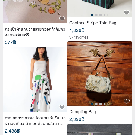
Contrast Stripe Tote Bag
กระเป๋าผ้าแคนวาสลายควอกก้ากับพว
1,826฿
งสตรอว์เบอร์รี
37 favorites
577฿
Dumpling Bag
กางเกงทรงชาวเล ใส่สบาย รับซัมเมอ
2,390฿
ร์ ท่องเที่ยว ผ้าคอตต้อน แฮนด์ เพ้น
ท์
2,438฿