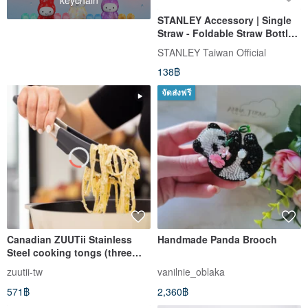
STANLEY Accessory | Single
Straw - Foldable Straw Bottle
0.7L / Clear
STANLEY Taiwan Official
138฿
จัดส่งฟรี
Canadian ZUUTii Stainless
Handmade Panda Brooch
Steel cooking tongs (three
colors)
zuutii-tw
vanilnie_oblaka
571฿
2,360฿