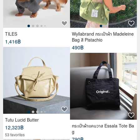
TILES
Wyllabrand กระเป๋าผ้า Madeleine
Bag สี Pistachio
1,416฿
490฿
Tutu Lucid Butter
กระเป๋าผ้าแคนวาส Essala Tote Ba
12,323฿
g
53 favorites
790฿