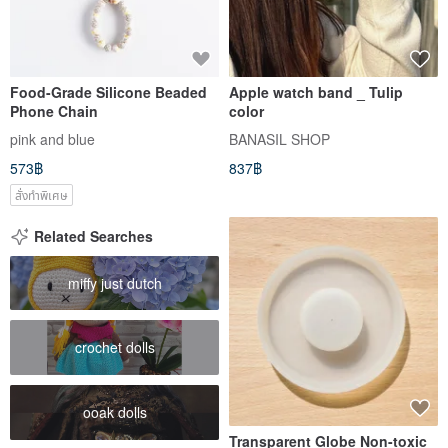
Food-Grade Silicone Beaded
Apple watch band _ Tulip
Phone Chain
color
pink and blue
BANASIL SHOP
573฿
837฿
สั่งทำพิเศษ
Related Searches
miffy just dutch
crochet dolls
ooak dolls
Transparent Globe Non-toxic