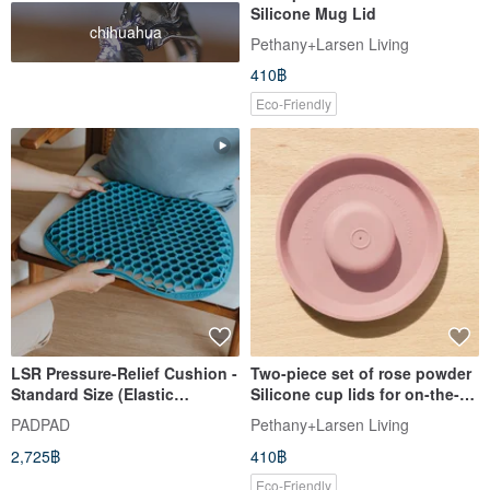
Silicone Mug Lid
chihuahua
Pethany+Larsen Living
410฿
Eco-Friendly
LSR Pressure-Relief Cushion -
Two-piece set of rose powder
Standard Size (Elastic
Silicone cup lids for on-the-go
Support, Breathable Comfort)
drinking - P+L practical model
PADPAD
Pethany+Larsen Living
(made in Taiwan and
2,725฿
410฿
microwaveable)
Eco-Friendly