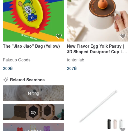
The "Jiao Jiao" Bag (Yellow)
New Flavor Egg Yolk Pastry |
3D Shaped Dustproof Cup Lid
| Summer Vacation | Father's
Fakeup Goods
tentenlab
Day Gift | Gift for Him
200฿
207฿
Related Searches
felting
toy
keychain