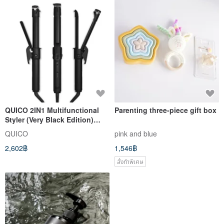
QUICO 2IN1 Multifunctional
Parenting three-piece gift box
Styler (Very Black Edition)
gives you a multi-purpose
QUICO
pink and blue
Silicone heat insulation pad
2,602฿
1,546฿
สั่งทำพิเศษ