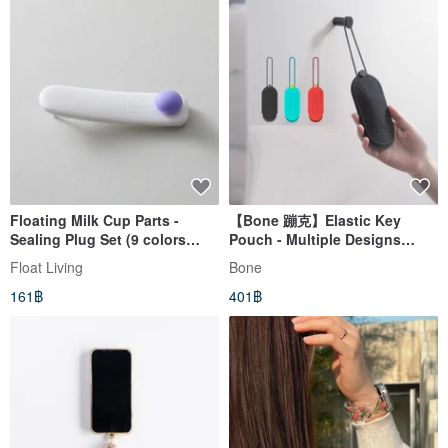
Floating Milk Cup Parts -
【Bone 蹦克】Elastic Key
Sealing Plug Set (9 colors
Pouch - Multiple Designs
optional)
Available
Float Living
Bone
161฿
401฿