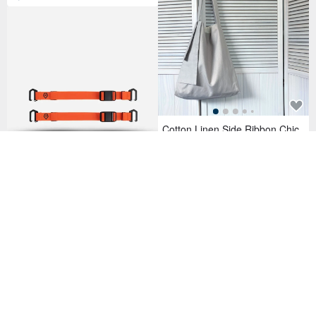
Cotton Linen Side Ribbon Chic
Tote Bag - Grey Beige
1,294฿
Wandrd Premium Accessory Str
aps
1,671฿