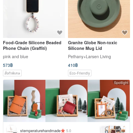
Food-Grade Silicone Beaded
Granite Globe Non-toxic
Phone Chain (Graffiti)
Silicone Mug Lid
pink and blue
Pethany+Larsen Living
573฿
410฿
สั่งทำพิเศษ
Eco-Friendly
Spotlight
4
+
stemperaturehandmade
5.0