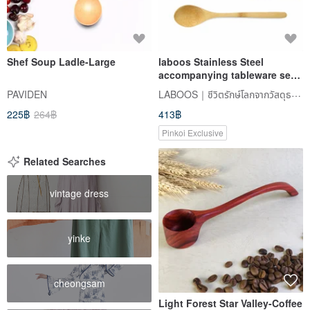
Shef Soup Ladle-Large
laboos Stainless Steel
accompanying tableware set
black wooden chopsticks
LABOOS｜ชีวิตรักษ์โลกจากวัสดุธรรมชาติ
PAVIDEN
225฿
264฿
413฿
Pinkoi Exclusive
Related Searches
vintage dress
yinke
cheongsam
Light Forest Star Valley-Coffee