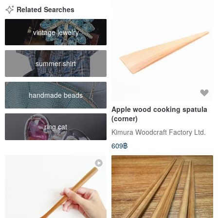
Related Searches
vintage jewelry
summer shirt
handmade beads
Apple wood cooking spatula
(corner)
ring cat
Kimura Woodcraft Factory Ltd.
609฿