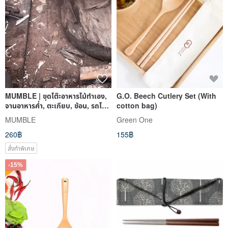
MUMBLE | ชุดโต๊ะอาหารไม้ทำเอง,
G.O. Beech Cutlery Set (With
จานอาหารค่ำ, ตะเกียบ, ช้อน, รถไฟ
cotton bag)
เหาะ, ชาม
MUMBLE
Green One
260฿
155฿
สั่งทำพิเศษ
-15%