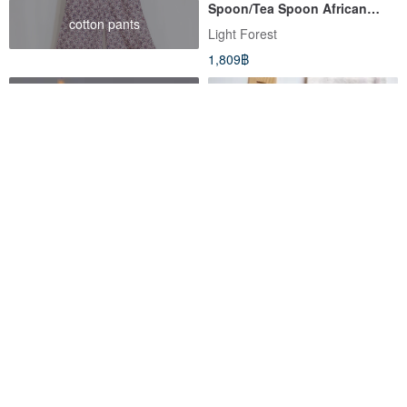
Spoon/Tea Spoon African
cotton pants
Rosewood Christmas Gift
Light Forest
Exchange
1,809฿
Yi Ran Zhi Original Design |
Customized laser engraving
Hand-carved | Aged Cypress
Taiwan cypress rice
Wood Matcha Scoop or Hair
spoon/bamboo rice spoon
YRZdesign
howu
Accessory | Wood Art
can be engraved with text and
3,574฿
550฿
name
Eco-Friendly
สั่งทำพิเศษ
-35%