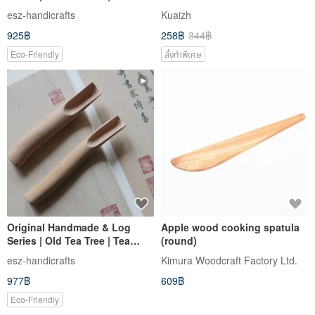
Spoon & Tea Set | One Item,
esz-handicrafts
Kuaizh
One Picture
925฿
258฿
344฿
Eco-Friendly
สั่งทำพิเศษ
Original Handmade & Log
Apple wood cooking spatula
Series | Old Tea Tree | Tea
(round)
Spoon & Tea Set | One Item,
esz-handicrafts
Kimura Woodcraft Factory Ltd.
One Picture
977฿
609฿
Eco-Friendly