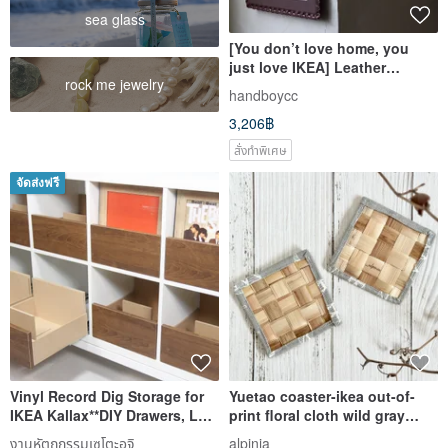
sea glass
[You don’t love home, you
just love IKEA] Leather
rock me jewelry
hanging mirror cowhide
handboycc
hanging mirror weaving
3,206฿
process
สั่งทำพิเศษ
จัดส่งฟรี
Vinyl Record Dig Storage for
Yuetao coaster-ikea out-of-
IKEA Kallax**DIY Drawers, LP
print floral cloth wild gray
Cabinet, Dj Insert Box
style
งานหัตถกรรมเซโตะอุจิ
alpinia