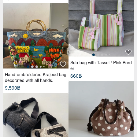
Sub-bag with Tassel / Pink Bord
er
Hand-embroidered Krajood bag
660฿
decorated with all hands.
9,590฿