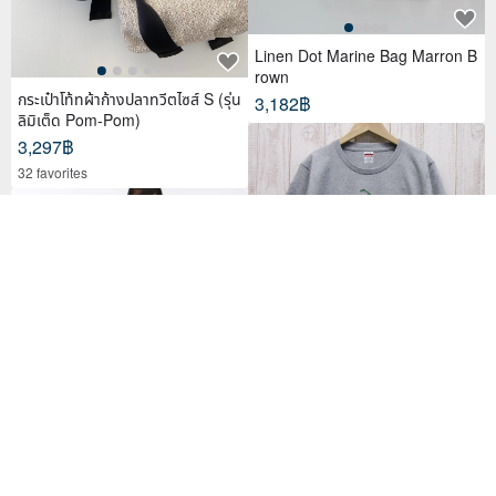
Linen Dot Marine Bag Marron B
rown
กระเป๋าโท้ทผ้าก้างปลาทวีตไซส์ S (รุ่น
3,182฿
ลิมิเต็ด Pom-Pom)
3,297฿
32 favorites
Niten Zero Bread Tee Frog Hea
ther Gray / R007-T-GR
692฿
กางเกงทรงชาวเล ใส่สบาย รับซัมเมอ
ร์ ท่องเที่ยว ผ้าคอตต้อน แฮนด์ เพ้น
ท์
2,438฿