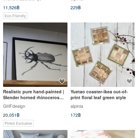
11,526฿
229฿
Eco-Friendly
Realistic pure hand-painted |
Yuetao coaster-ikea out-of-
Slender horned rhinoceros
print floral leaf green style
scarab beetle | Natural | IKEA
GHFdesign
alpinia
frame included
20,051฿
172฿
Pinkoi Exclusive