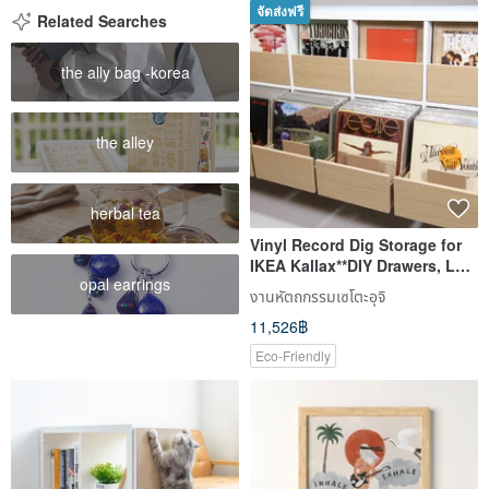
จัดส่งฟรี
Related Searches
the ally bag -korea
the alley
herbal tea
Vinyl Record Dig Storage for
IKEA Kallax**DIY Drawers, LP
opal earrings
Cabinet, Dj Insert Box
งานหัตถกรรมเซโตะอุจิ
11,526฿
Eco-Friendly