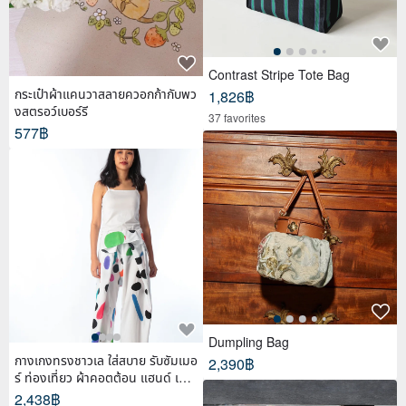
Contrast Stripe Tote Bag
กระเป๋าผ้าแคนวาสลายควอกก้ากับพว
1,826฿
งสตรอว์เบอร์รี
37 favorites
577฿
Dumpling Bag
กางเกงทรงชาวเล ใส่สบาย รับซัมเมอ
2,390฿
ร์ ท่องเที่ยว ผ้าคอตต้อน แฮนด์ เพ้น
ท์
2,438฿