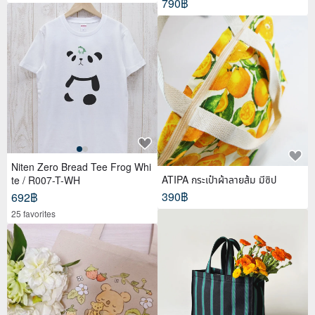
790฿
Niten Zero Bread Tee Frog Whi
ATIPA กระเป๋าผ้าลายส้ม มีซิป
te / R007-T-WH
390฿
692฿
25 favorites