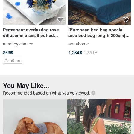
Permanent everlasting rose
[European bed bag special
diffuser in a small potted
area bed bag length 200cm]
flower - IKEA blue and yellow
60 count combed cotton,
meet by chance
annahome
color Christmas gift
various options, 100%
869฿
1,284฿
1,351฿
combed cotton
สั่งทำพิเศษ
You May Like...
Recommended based on what you've viewed.