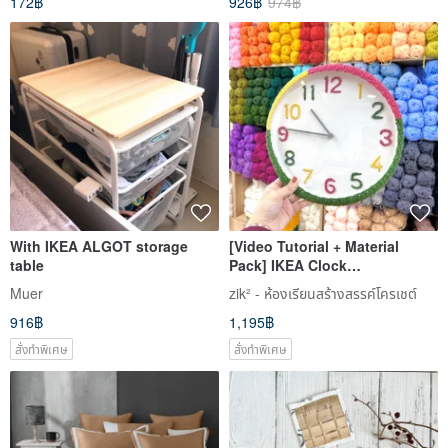
172฿
926฿
974฿
With IKEA ALGOT storage
[Video Tutorial + Material
table
Pack] IKEA Clock
Transformation
Muer
zik² - ห้องเรียนสร้างสรรค์โครเชต์
916฿
1,195฿
สั่งทำพิเศษ
สั่งทำพิเศษ