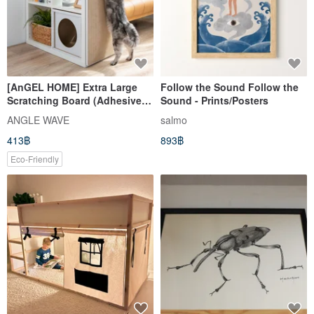
[AnGEL HOME] Extra Large
Follow the Sound Follow the
Scratching Board (Adhesive) -
Sound - Prints/Posters
Fresh White / Compatible with
ANGLE WAVE
salmo
IKEA KALLAX
413฿
893฿
Eco-Friendly