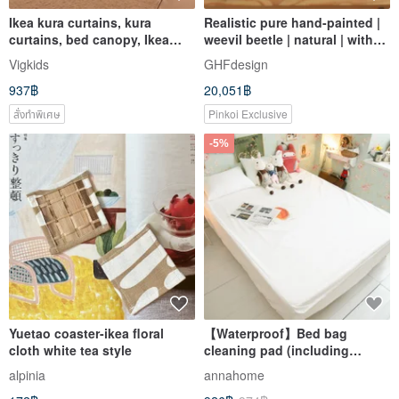
Ikea kura curtains, kura
Realistic pure hand-painted |
curtains, bed canopy, Ikea
weevil beetle | natural | with
kura bed
IKEA frame
Vigkids
GHFdesign
937฿
20,051฿
สั่งทำพิเศษ
Pinkoi Exclusive
-5%
Yuetao coaster-ikea floral
【Waterproof】Bed bag
cloth white tea style
cleaning pad (including
European size) made in
alpinia
annahome
Taiwan