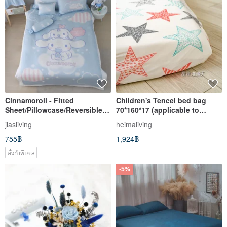
Cinnamoroll - Fitted
Children's Tencel bed bag
Sheet/Pillowcase/Reversible
70*160*17 (applicable to
Duvet - Cloud Paradise - Fits
general children/IKEA
jiasliving
heimaliving
IKEA 200cm Length - Made in
children's size non-extended
755฿
1,924฿
Taiwan
type)
สั่งทำพิเศษ
-5%