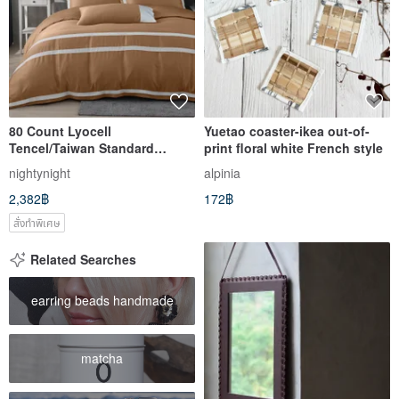
80 Count Lyocell
Yuetao coaster-ikea out-of-
Tencel/Taiwan Standard
print floral white French style
European Standard Bed Bag
nightynight
alpinia
Pillowcase Thin Duvet Cover
2,382฿
172฿
Duvet Cover/Cherry Brown
สั่งทำพิเศษ
Related Searches
earring beads handmade
matcha