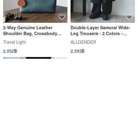
2-Way Genuine Leather
Double-Layer Samurai Wide-
Shoulder Bag, Crossbody
Leg Trousers - 2 Colors -
Pouch, Adult, Dating, Blue
Black
Travel Light
ALLGENDER
2,052฿
2,393฿
Exclusive Design: "Urban
KING Store NS 2 Joycon2 4-in-
Observer" Water-Resistant
1 LED Display Controller
Double Pocket Shorts -
Charging Dock (Official