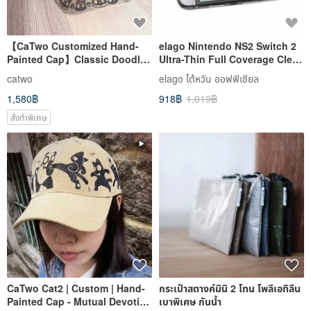
【CaTwo Customized Hand-
elago Nintendo NS2 Switch 2
Painted Cap】Classic Doodle
Ultra-Thin Full Coverage Clear
Series Hand-Painted Art Cap
Protective Case
catwo
elago ไต้หวัน ออฟฟิเชียล
1,580฿
918฿
1,019฿
สั่งทำพิเศษ
CaTwo Cat2 | Custom | Hand-
กระเป๋าสตางค์มินิ 2 โทน โพลีเอทิลีน
Painted Cap - Mutual Devotion
เบาพิเศษ กันน้ำ