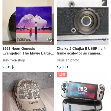
1998 Neon Genesis
Chaika 2 Chajka II USSR half-
Evangelion The Movie Large-
frame scale-focus camera
Scale Laser Disc
BelOMO body
sun-river-shop
Russian photo
2,519฿
1,700฿
-10%