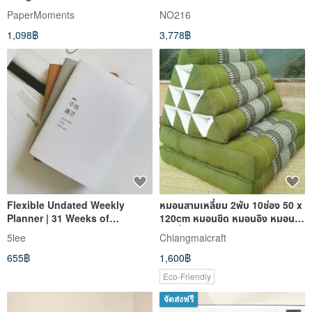
Market (Green)
Heights - Black
PaperMoments
NO216
1,098฿
3,778฿
Flexible Undated Weekly
หมอนสามเหลี่ยม 2พับ 10ช่อง 50 x
Planner | 31 Weeks of
120cm หมอนขิด หมอนอิง หมอน
Productivity
นุ่น ที่นอนนุ่นลายขิด
5lee
Chiangmaicraft
655฿
1,600฿
Eco-Friendly
จัดส่งฟรี