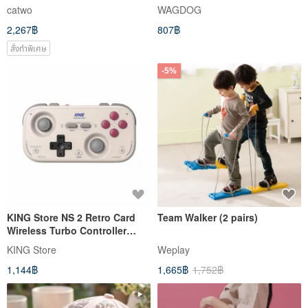
Series - Baseball Cap - Dad
catwo
WAGDOG
Hat
2,267฿
807฿
สั่งทำพิเศษ
-5%
KING Store NS 2 Retro Card
Team Walker (2 pairs)
Wireless Turbo Controller
(Official Product) Multi-
KING Store
Weplay
Platform Support
1,144฿
1,665฿
1,752฿