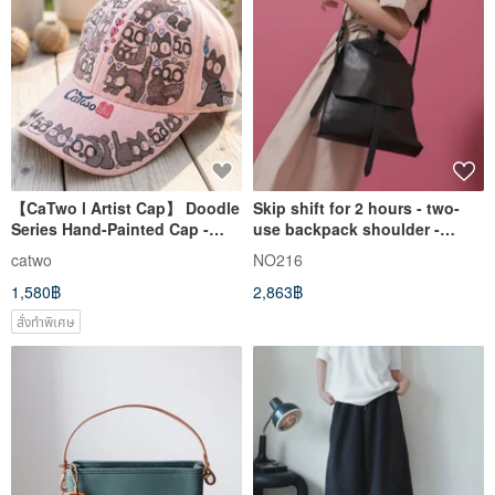
【CaTwo l Artist Cap】 Doodle
Skip shift for 2 hours - two-
Series Hand-Painted Cap -
use backpack shoulder -
Pink
black
catwo
NO216
1,580฿
2,863฿
สั่งทำพิเศษ