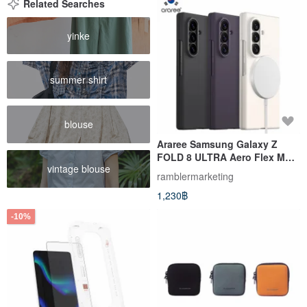
Related Searches
yinke
summer shirt
blouse
Araree Samsung Galaxy Z
FOLD 8 ULTRA Aero Flex M
vintage blouse
Phone Case
ramblermarketing
1,230฿
-10%