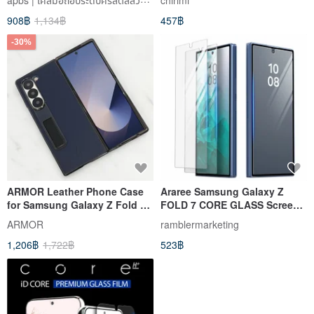
chirimi
phone case-Pink Gladiolus
908฿
1,134฿
457฿
-30%
ARMOR Leather Phone Case
Araree Samsung Galaxy Z
for Samsung Galaxy Z Fold 6,
FOLD 7 CORE GLASS Screen
Deep Ocean Blue
Protector (2-Pack)
ARMOR
ramblermarketing
1,206฿
1,722฿
523฿