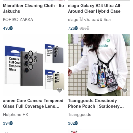
Microfiber Cleaning Cloth - Ito
elago Galaxy S24 Ultra All-
Jakuchu
Around Clear Hybrid Case
KORIKO ZAKKA
elago ไต้หวัน ออฟฟิเชียล
493฿
726฿
825฿
araree Core Camera Tempered
Tsanggoods Crossbody
Glass Full Coverage Lens
Phone Pouch | Stationery
Protector-Galaxy S24 Series
Organizer | Retro Streetwear
Hotphone HK
Tsanggoods
Trend Print | Multifunctional,
394฿
302฿
Ultra-Lightweight, Portable