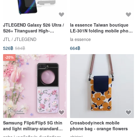
JTLEGEND Galaxy S26 Ultra /
la essence Taiwan boutique
S26+ Titanguard High-
LE-301N folding mobile phone
Definition Screen Protector
special bag universal
JTL / JTLEGEND
la essence
accessories bag diving suit
526฿
584฿
664฿
cloth
-20%
Samsung Flip6/Flip5 5G thin
Crossbody/neck mobile
and light military-standard
phone bag - orange flowers
anti-fall crystal color diamond
apbs | เคสมือถือประดับคริสตัลสวารอฟสกี้