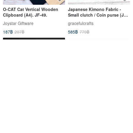
O-CAT Cat Vertical Wooden
Japanese Kimono Fabric -
Clipboard (A4). JF-49.
Small clutch / Coin purse (JS-
49)
Joystar Giftware
gracefulcrafts
187฿
207฿
585฿
779฿
[Classic Antique] Original
Op.49 Vintage Natural Stone
Pentax 50mm F1.4 55mm F1.8-
Bracelet Ancient Handmade
2 applicable
Old African Rosewood Moxher
สมัยกล้องฟิล์ม
Sonnet Craft
Stone
676฿
525฿