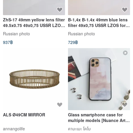
ZhS-17 49mm yellow lens filter
B-1,4x B-1.4x 49mm blue lens
49.5x0.75 49x0,75 USSR LZOS
filter 49x0,75 USSR LZOS for
for Helios-44-2 boxed
Helios-44-2 box
Russian photo
Russian photo
937฿
729฿
ALS Ø49CM MIRROR
Glass smartphone case for
multiple models [Nuance Art
Personalization] Smartphone
annangolife
คามะเมะ โคโบ
ring, dull color, art, text,