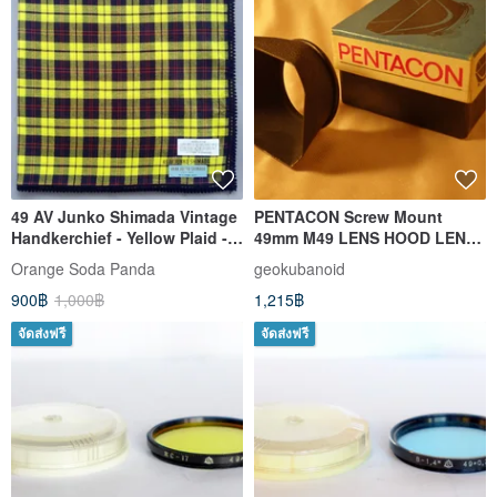
49 AV Junko Shimada Vintage
PENTACON Screw Mount
Handkerchief - Yellow Plaid -
49mm M49 LENS HOOD LENS
17.5 x 17.5 inches
SHADE f Biotar Helios-44
Orange​ Soda​ Panda
geokubanoid
Jupiter-9
900฿
1,000฿
1,215฿
จัดส่งฟรี
จัดส่งฟรี