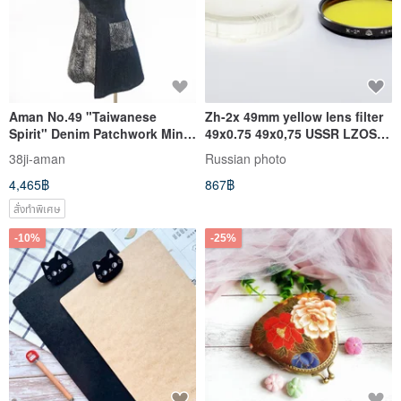
Aman No.49 "Taiwanese
Zh-2x 49mm yellow lens filter
Spirit" Denim Patchwork Mini
49x0.75 49x0,75 USSR LZOS
Cheongsam - New Stretch
Helios-44-2 box
38ji-aman
Russian photo
Denim Fabric
4,465฿
867฿
สั่งทำพิเศษ
-10%
-25%