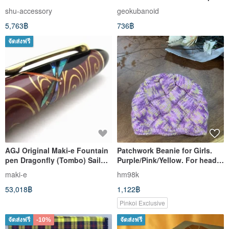
f Jupiter Helios Lens
shu-accessory
geokubanoid
5,763฿
736฿
จัดส่งฟรี
AGJ Original Maki-e Fountain
Patchwork Beanie for Girls.
pen Dragonfly (Tombo) Sailor
Purple/Pink/Yellow. For head
#49
circumference 49-52 cm.
maki-e
hm98k
53,018฿
1,122฿
Pinkoi Exclusive
จัดส่งฟรี
-10%
จัดส่งฟรี