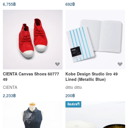
6,755฿
692฿
iPhone JI49U
CIENTA Canvas Shoes 60777
Kobe Design Studio iiro 49
49
Lined (Metallic Blue)
CIENTA
ditto ditto
2,233฿
200฿
จัดส่งฟรี