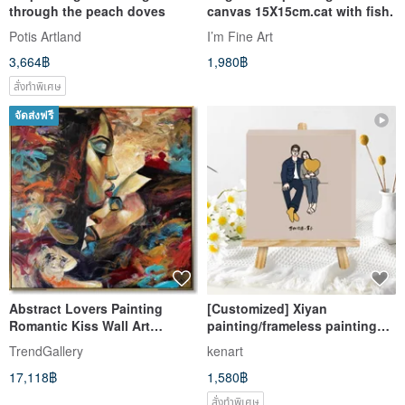
through the peach doves
canvas 15X15cm.cat with fish.
Potis Artland
I’m Fine Art
3,664฿
1,980฿
สั่งทำพิเศษ
จัดส่งฟรี
Abstract Lovers Painting
[Customized] Xiyan
Romantic Kiss Wall Art
painting/frameless painting
Figurative Colorful Artwork
comes with a small
TrendGallery
kenart
easel/custom hanging
17,118฿
1,580฿
painting
สั่งทำพิเศษ