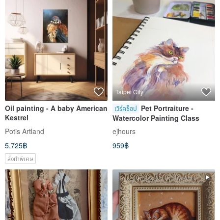
Taipei City
Oil painting - A baby American
Pet Portraiture -
เวิร์คช็อป
Kestrel
Watercolor Painting Class
Potis Artland
ejhours
5,725฿
959฿
สั่งทำพิเศษ