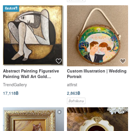
จัดส่งฟรี
Abstract Painting Figurative
Custom Illustration | Wedding
Painting Wall Art Gold
Portrait
Painting Modern Wall Art
TrendGallery
atfirst
17,118฿
2,863฿
สั่งทำพิเศษ