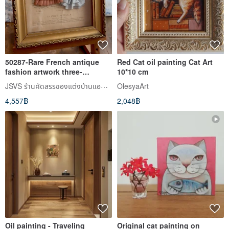
50287-Rare French antique
Red Cat oil painting Cat Art
fashion artwork three-
10*10 cm
dimensional prints
JSVS ร้านคัดสรรของแต่งบ้านแอนทีค
OlesyaArt
4,557฿
2,048฿
Oil painting - Traveling
Original cat painting on