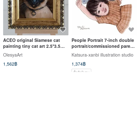
ACEO original Siamese cat
People Portrait 7-inch double
painting tiny cat art 2.5*3.5
portrait/commissioned parent-
inches
child portrait with frame
OlesyaArt
Katsura-xanbi illustration studio
1,562฿
1,374฿
สั่งทำพิเศษ