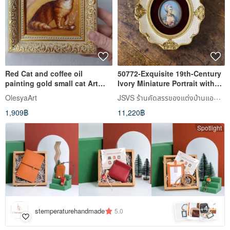
Red Cat and coffee oil
50772-Exquisite 19th-Century
painting gold small cat Art
Ivory Miniature Portrait with
10*10 cm
signature
JSVS ร้านคัดสรรของแต่งบ้านแอนทีค
OlesyaArt
1,909฿
11,220฿
Spotlight
4
+
stemperaturehandmade
5.0