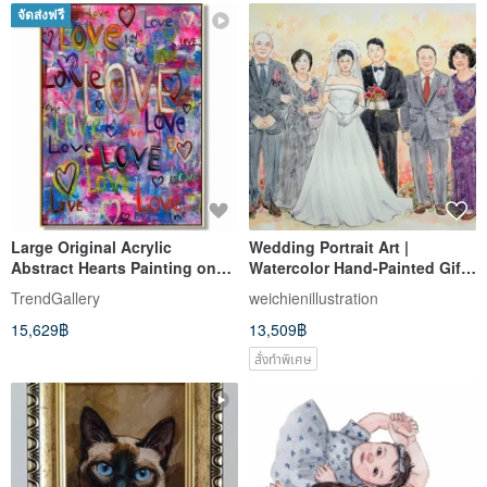
จัดส่งฟรี
Large Original Acrylic
Wedding Portrait Art |
Abstract Hearts Painting on
Watercolor Hand-Painted Gift
Canvas - Love Wall Art
with Frame | Please Contact
TrendGallery
weichienillustration
Designer Before Ordering
15,629฿
13,509฿
สั่งทำพิเศษ