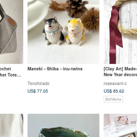
ochet
Maneki－Shiba－inu-twins
[Clay Art] Made-
New Year decora
het Tote
flowers
Tenohirado
roseavant-c
US$ 77.05
US$ 85.62
สั่งทำพิเศษ