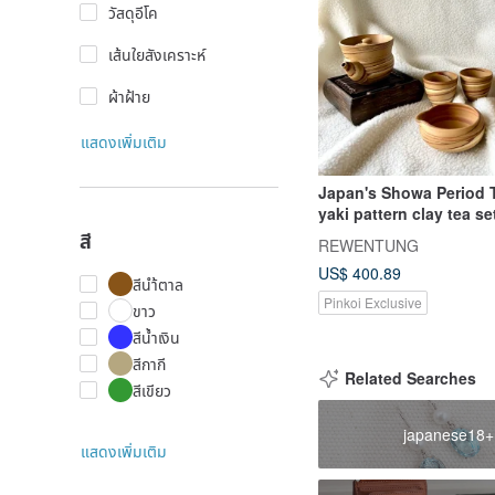
วัสดุอีโค
เส้นใยสังเคราะห์
ผ้าฝ้าย
แสดงเพิ่มเติม
Japan's Showa Period
yaki pattern clay tea s
Stone teapot Chahai te
สี
REWENTUNG
US$ 400.89
สีนำ้ตาล
Pinkoi Exclusive
ขาว
สีน้ำเงิน
สีกากี
Related Searches
สีเขียว
japanese18+
แสดงเพิ่มเติม