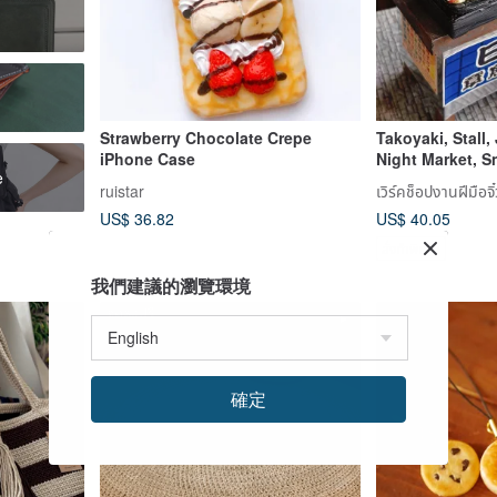
Strawberry Chocolate Crepe
Takoyaki, Stall,
iPhone Case
Night Market, S
e
ruistar
เวิร์คช็อปงานฝีมือจิ๋
US$ 36.82
US$ 40.05
สั่งทำพิเศษ
我們建議的瀏覽環境
จัดส่งฟรี
確定