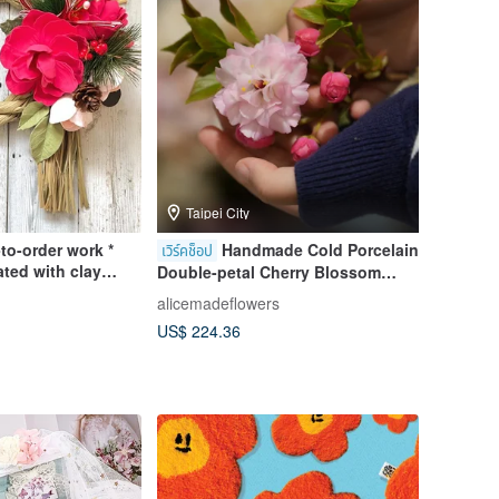
Taipei City
to-order work *
Handmade Cold Porcelain
เวิร์คช็อป
ted with clay
Double-petal Cherry Blossom
Professional Course
alicemadeflowers
US$ 224.36