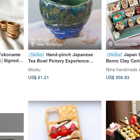
New Territories
Taichung City
 Tokoname
Hand-pinch Japanese
Japan 
เวิร์คช็อป
เวิร์คช็อป
et│Signed
Tea Bowl Pottery Experience
Bento Clay Cert
a cup
Class
Course
tikiuku
Nina handmade A
US$ 61.21
US$ 956.83