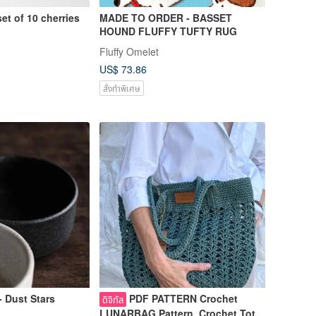
et of 10 cherries
MADE TO ORDER - BASSET
HOUND FLUFFY TUFTY RUG
Fluffy Omelet
US$ 73.86
สั่งทำพิเศษ
- Dust Stars
PDF PATTERN Crochet
ดิจิทัล
LUNARBAG Pattern, Crochet Tote