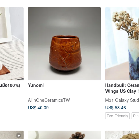
ั้นมือ100%)
Yunomi
Handbuilt Cera
Wings US Clay 
Flower Only
AllinOneCeramicsTW
M31 Galaxy Stud
US$ 40.09
US$ 53.46
Eco-Friendly
Pin