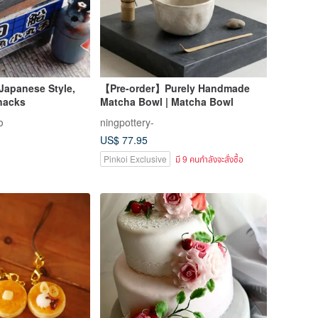
 Japanese Style,
【Pre-order】Purely Handmade
nacks
Matcha Bowl | Matcha Bowl
ว
ningpottery-
US$ 77.95
Pinkoi Exclusive
มี 9 คนกำลังจะสั่งซื้อ