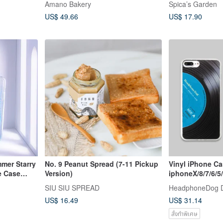
Amano Bakery
Spica’s Garden
hurt the
US$ 49.66
US$ 17.90
mer Starry
No. 9 Peanut Spread (7-11 Pickup
Vinyl iPhone Ca
e Case
Version)
iphoneX/8/7/6/5
SIU SIU SPREAD
HeadphoneDog 
US$ 16.49
US$ 31.14
สั่งทำพิเศษ