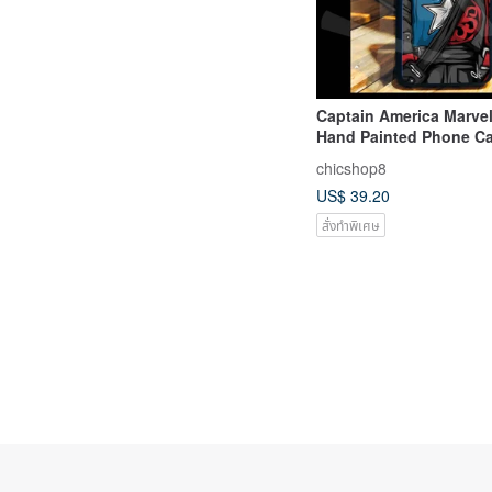
Captain America Marve
Hand Painted Phone C
13 12 11 XR 8 7 14 SE
chicshop8
US$ 39.20
สั่งทำพิเศษ