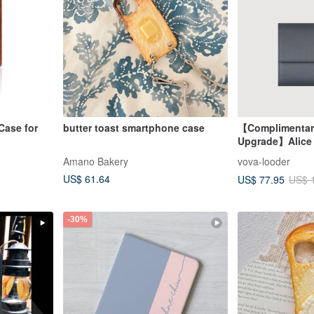
Case for
butter toast smartphone case
【Complimentary
Upgrade】Alice 7
Wallet - Navy 
Amano Bakery
vova-looder
US$ 61.64
US$ 77.95
US$ 
-30%