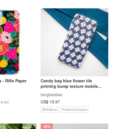
 - Rifle Paper
Candy bag blue flower tile
printing bump texture mobile
phone case protective shell
tangbaobao
iPhone11
US$ 15.97
16.84
สั่งทำพิเศษ
Pinkoi Exclusive
-30%