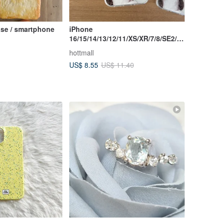
ase / smartphone
iPhone
16/15/14/13/12/11/XS/XR/7/8/SE2/S
E3 Milk cow Transparent Phone
hottmall
Case
US$ 8.55
US$ 11.40