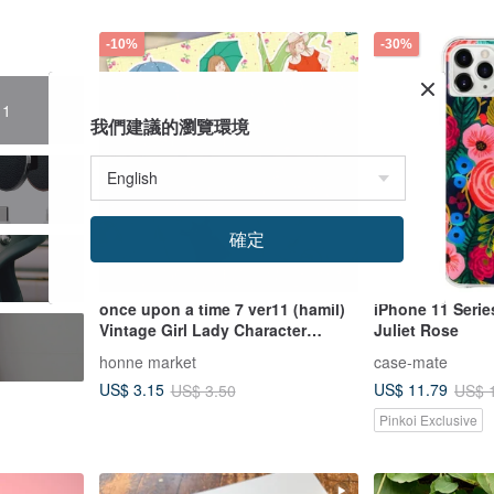
-10%
-30%
11
我們建議的瀏覽環境
確定
t
once upon a time 7 ver11 (hamil)
iPhone 11 Series
Vintage Girl Lady Character
Juliet Rose
s
Sticker
honne market
case-mate
US$ 3.15
US$ 11.79
US$ 3.50
US$ 
Pinkoi Exclusive