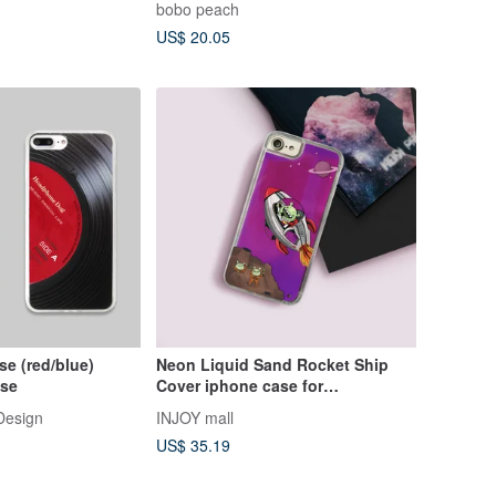
bobo peach
US$ 20.05
se (red/blue)
Neon Liquid Sand Rocket Ship
/se
Cover iphone case for
8,X,XS,XR,max,11pro,11max,SE2
Design
INJOY mall
US$ 35.19