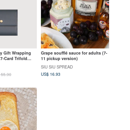
 Gift Wrapping
Grape soufflé sauce for adults (7-
-Card Trifold
11 pickup version)
/ VA137W039NY
SIU SIU SPREAD
US$ 16.93
155.90