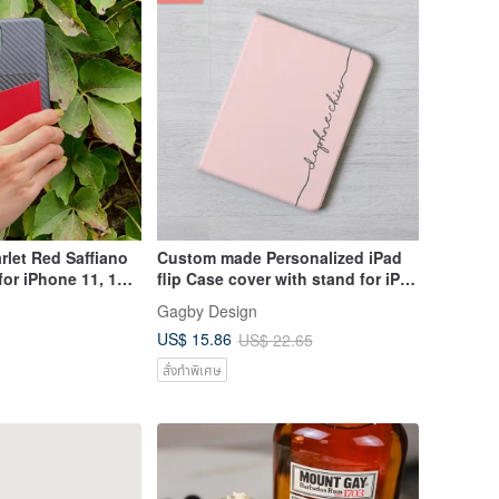
let Red Saffiano
Custom made Personalized iPad
for iPhone 11, 11
flip Case cover with stand for iPad
Pro Air 7 11th
Gagby Design
US$ 15.86
US$ 22.65
สั่งทำพิเศษ