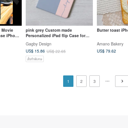
l Movie
pink grey Custom made
Butter toast iP
ase iPhone
Personalized iPad flip Case for
iPad Pro Air 6 10th gen.
Gagby Design
Amano Bakery
US$ 79.62
US$ 15.86
US$ 22.65
สั่งทำพิเศษ
1
2
3