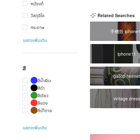
หนังแท้
วัสดุอีโค
Related Searches
กระดาษ
手機殼 iphone
แสดงเพิ่มเติม
iphone11
สี
gallop helme
สีน้ำเงิน
สีดำ
สีเขียว
vintage dres
สีแดง
สีนำ้ตาล
แสดงเพิ่มเติม