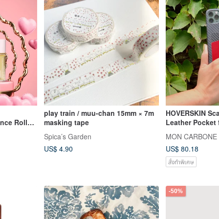
play train / muu-chan 15mm × 7m
HOVERSKIN Scar
nce Roller
masking tape
Leather Pocket 
p Rum
Pro, 11 Pro Max
Spica’s Garden
MON CARBONE
US$ 4.90
US$ 80.18
สั่งทำพิเศษ
-50%