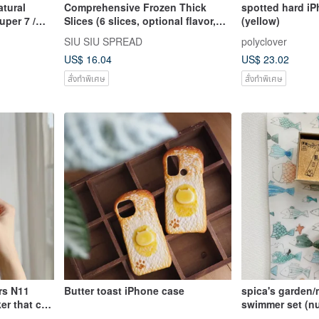
atural
Comprehensive Frozen Thick
spotted hard i
per 7 /
Slices (6 slices, optional flavor,
(yellow)
ee
limit to 5 sets) This product is
SIU SIU SPREAD
polyclover
seven
delivered frozen by 7-11
US$ 16.04
US$ 23.02
สั่งทำพิเศษ
สั่งทำพิเศษ
ers N11
Butter toast iPhone case
spica's garden
er that can
swimmer set (nu
non-toxic,