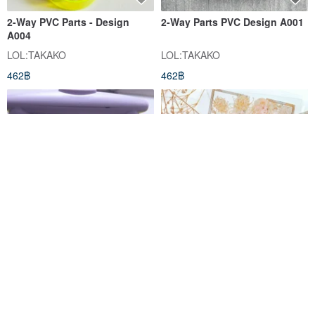
2-Way PVC Parts - Design
2-Way Parts PVC Design A001
A004
LOL:TAKAKO
LOL:TAKAKO
462฿
462฿
Bucute / Luggage Waterproof
Yellow Flower Fairy 2A /
PVC Stickers / Set of 3 (Small)
Transparent plastic pad
/ International Travel
Bucute
wood3f
115฿
138฿