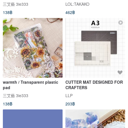
三艾藝 3ie333
LOL:TAKAKO
138฿
462฿
warmth / Transparent plastic
CUTTER MAT DESIGNED FOR
pad
CRAFTERS
三艾藝 3ie333
LLP
138฿
203฿