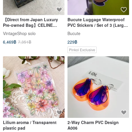
【Direct from Japan Luxury
Bucute Luggage Waterproof
Pre-owned Bag】CELINE
PVC Stickers / Set of 3 (Large)
Macadam Wallet Black Blazon
/ Conforms to Curves / On/Off
VintageShop solo
Bucute
Embossed PVC Long Wallet
Switch Stickers
6,469฿
7,351฿
229฿
vintage d3z87w
Pinkoi Exclusive
Lilium aroma / Transparent
2-Way Charm PVC Design
plastic pad
A006