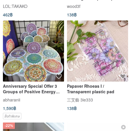
pad
LOL:TAKAKO
wood3f
462฿
138฿
Anniversary Special Offer 3
Papaver Rhoeas I /
Groups of Positive Energy
Transparent plastic pad
Home Office Yoga Aesthetic
abharanii
三艾藝 3ie333
PVC Wall Stickers Joy Zen
1,590฿
138฿
Seven Chakra Mandala
สั่งทำพิเศษ
-22%