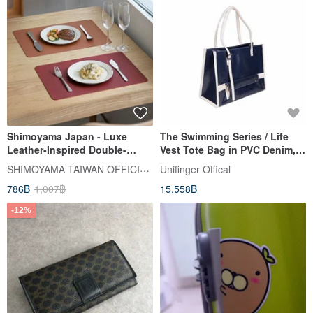
Shimoyama Japan - Luxe
The Swimming Series / Life
Leather-Inspired Double-
Vest Tote Bag in PVC Denim,
Sided PVC Placemat Set (2
Colorblock Tote, Available in 3
SHIMOYAMA TAIWAN OFFICIAL | ตัวแทนจำหน่ายอย่างเป็นทางการในไต้หวัน
Unifinger Offical
pcs/pack) x 3 packs
Colors
786฿
1,007฿
15,558฿
-12%