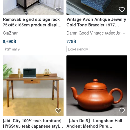
Removable grid storage rack
Vintage Avon Antique Jewelry
75x45x165cm product display
Gold Tone Bracelet 1977
rack
Original Box BR165
Damn Good Vintage เครื่องประดับโบราณแสนงดงาม
CiaZhan
8,690฿
779฿
สั่งทำพิเศษ
Eco-Friendly
[Jidi City 100% teak furniture]
【Jun De 5】 Longshan Hall
HYSS165 teak Japanese style
Ancient Method Pure