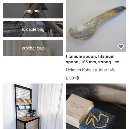
tote bag
foldable bag
crochet bag
titanium spoon, titanium
spoon, 165 mm, strong, ice
cream
Nekohei Kobo | เนโกะเฮ โคโบ
2,301฿