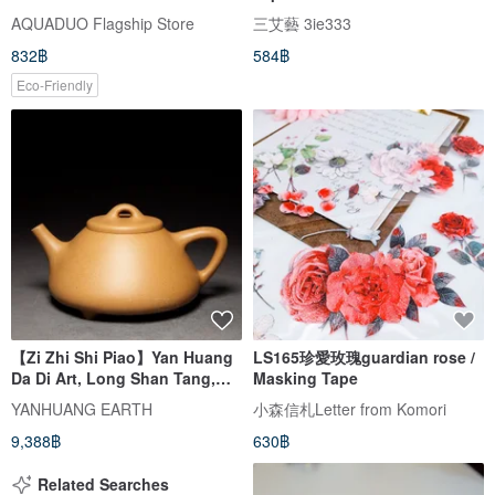
(with Filter)
AQUADUO Flagship Store
三艾藝 3ie333
832฿
584฿
Eco-Friendly
【Zi Zhi Shi Piao】Yan Huang
LS165珍愛玫瑰guardian rose /
Da Di Art, Long Shan Tang,
Masking Tape
Traditional Handmade Teapot,
YANHUANG EARTH
小森信札Letter from Komori
Ben Shan Green Clay, 165cc
9,388฿
630฿
Related Searches