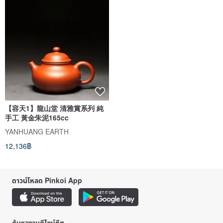
【容天1】龍山堂 清雅賞系列 純
手工 黃金朱泥165cc
YANHUANG EARTH
12,136฿
ดาวน์โหลด Pinkoi App
ค้นหางานดีไซน์ดีๆ