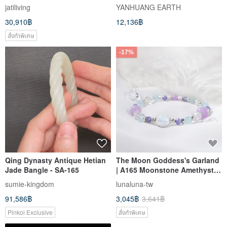
single drawer desk work table
Handmade Emulating
jatiliving
YANHUANG EARTH
dining table
Antiquity Series Huanglong
30,910฿
12,136฿
Mountain Old Zhu Ni 165cc
สั่งทำพิเศษ
-17%
Qing Dynasty Antique Hetian
The Moon Goddess's Garland
Jade Bangle - SA-165
| A165 Moonstone Amethyst
Tanzanite Bracelet
sumie-kingdom
lunaluna-tw
91,586฿
3,045฿
3,641฿
Pinkoi Exclusive
สั่งทำพิเศษ