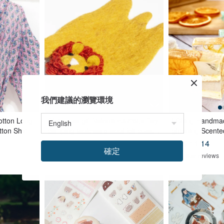
我們建議的瀏覽環境
otton Long
Christmas gift Valentine&#39;s Day
[ Ching Handmad
ton Shirt In
camping tableware wool felt coaste
ghtening Scente
loral
r cute animal absorbent coaster-Zo
eansing for Fac
US$ 21.83
US$ 11.14
確定
o Lion
64 favorites
10 5-Star reviews