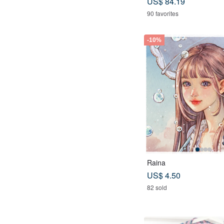
US$ 84.19
-blue Mediterranean sty
90 favorites
-10%
Raina
US$ 4.50
82 sold