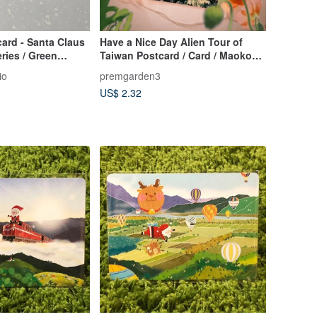
card - Santa Claus
Have a Nice Day Alien Tour of
ries / Green
Taiwan Postcard / Card / Maokong
Flowers
io
premgarden3
US$ 2.32