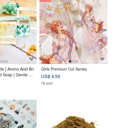
e ] Amino Acid Bri
Girls Premium Cut Series
d Soap | Gentle Cl
US$ 4.50
e, Body & Hands
78 sold