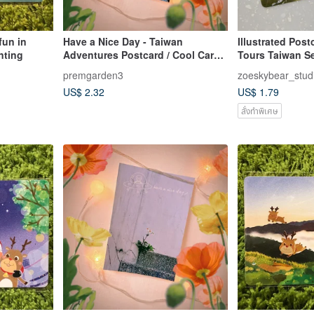
fun in
Have a Nice Day - Taiwan
Illustrated Post
nting
Adventures Postcard / Cool Card /
Tours Taiwan Se
Sweetgum Tree
Island Swim
premgarden3
zoeskybear_stud
US$ 2.32
US$ 1.79
สั่งทำพิเศษ