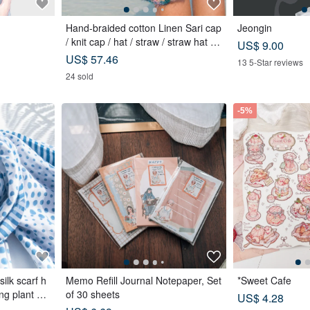
Hand-braided cotton Linen Sari cap
Jeongin
/ knit cap / hat / straw / straw hat -
US$ 9.00
Sari streaks compiled
US$ 57.46
13 5-Star reviews
24 sold
-5%
ilk scarf h
Memo Refill Journal Notepaper, Set
*Sweet Cafe
ng plant dy
of 30 sheets
US$ 4.28
n silk scarf