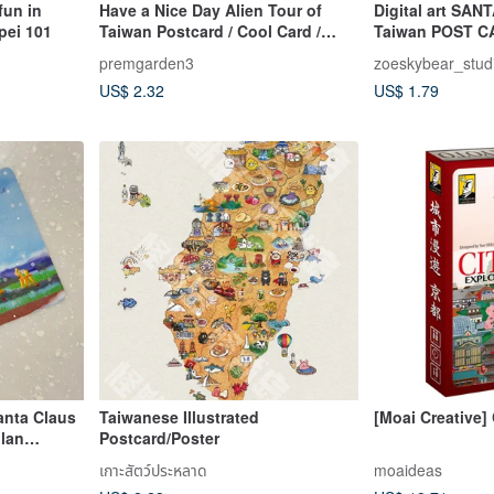
fun in
Have a Nice Day Alien Tour of
Digital art SAN
pei 101
Taiwan Postcard / Cool Card /
Taiwan POST C
Keelung Mountainside
premgarden3
zoeskybear_stud
US$ 2.32
US$ 1.79
Santa Claus
Taiwanese Illustrated
[Moai Creative]
ilan
Postcard/Poster
เกาะสัตว์ประหลาด
moaideas