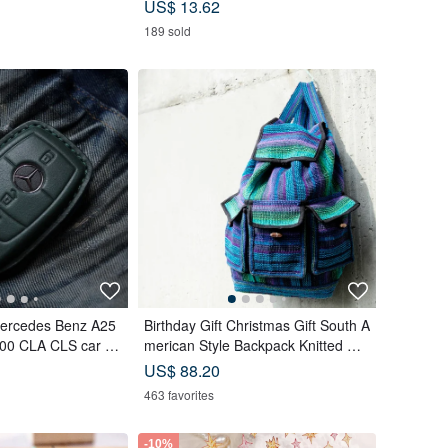
US$ 13.62
189 sold
Mercedes Benz A25
Birthday Gift Christmas Gift South A
00 CLA CLS car ke
merican Style Backpack Knitted Ha
ndbag Backpack-Magic Teal
US$ 88.20
463 favorites
-10%