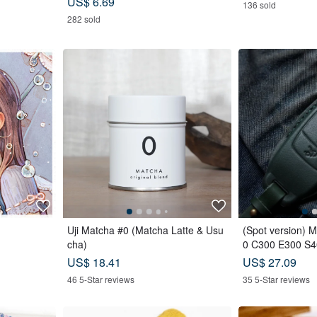
US$ 6.69
136 sold
le
282 sold
Uji Matcha #0 (Matcha Latte & Usu
(Spot version) 
cha)
0 C300 E300 S4
y leather case
US$ 18.41
US$ 27.09
46 5-Star reviews
35 5-Star reviews