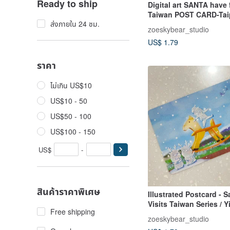
Ready to ship
Digital art SANTA have 
Taiwan POST CARD-Tai
ส่งภายใน 24 ชม.
zoeskybear_studio
US$ 1.79
ราคา
ไม่เกิน US$10
US$10 - 50
US$50 - 100
US$100 - 150
US$
-
สินค้าราคาพิเศษ
Illustrated Postcard - 
Visits Taiwan Series / Y
Free shipping
Wooden Horse Castle
zoeskybear_studio