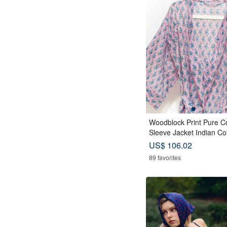
Woodblock Print Pure C
Sleeve Jacket Indian Cot
dia Blockprint Kaftan - F
US$ 106.02
89 favorites