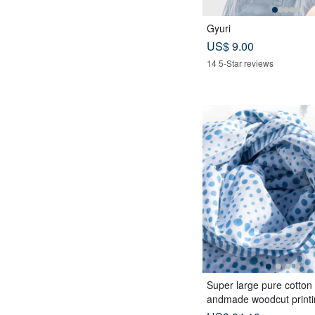
Gyuri
US$ 9.00
14 5-Star reviews
Super large pure cotton s
andmade woodcut printi
ed scarf wood dyed cotto