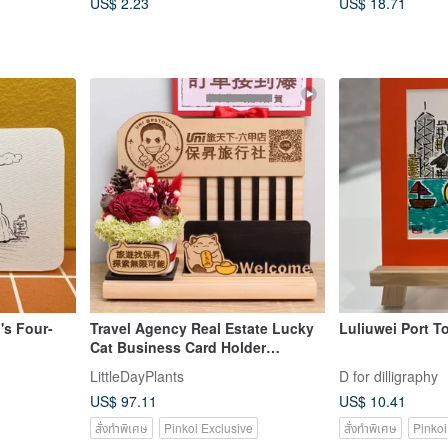
US$ 2.23
US$ 18.71
's Four-
Travel Agency Real Estate Lucky
Luliuwei Port T
Cat Business Card Holder
Opening Gift Custom Sign
LittleDayPlants
D for dilligraphy
Message Card Dried Flowers
US$ 97.11
US$ 10.41
สั่งทำพิเศษ
Pinkoi Exclusive
สั่งทำพิเศษ
Pinkoi