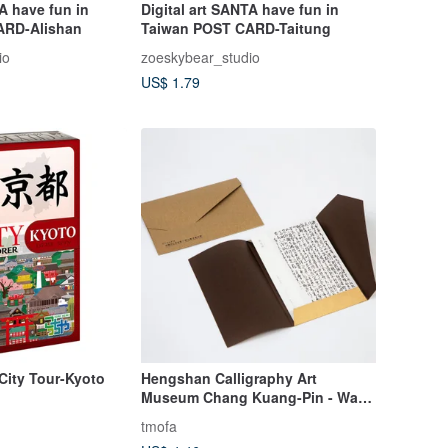
TA have fun in
Digital art SANTA have fun in
ARD-Alishan
Taiwan POST CARD-Taitung
io
zoeskybear_studio
US$ 1.79
 City Tour-Kyoto
Hengshan Calligraphy Art
Museum Chang Kuang-Pin - Wang
Mo-chieh's Poem of the Peach
tmofa
Blossom Spring - Postcard