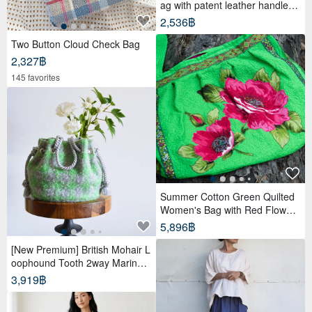
ag with patent leather handles,
black
2,536฿
Two Button Cloud Check Bag
2,327฿
145 favorites
Summer Cotton Green Quilted
Women's Bag with Red Flowers
Boho Style Long Belt
5,896฿
[New Premium] British Mohair L
oophound Tooth 2way Marine B
ag
3,919฿