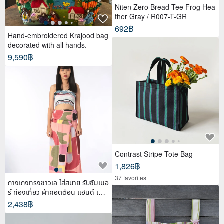
Niten Zero Bread Tee Frog Hea
ther Gray / R007-T-GR
692฿
Hand-embroidered Krajood bag
decorated with all hands.
9,590฿
Contrast Stripe Tote Bag
1,826฿
37 favorites
กางเกงทรงชาวเล ใส่สบาย รับซัมเมอ
ร์ ท่องเที่ยว ผ้าคอตต้อน แฮนด์ เพ้น
ท์
2,438฿