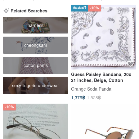
จัดส่งฟรี
-10%
Related Searches
harness
cheongsam
cotton pants
Guess Paisley Bandana, 20x
21 inches, Beige, Cotton
sexy lingerie underwear
Orange​ Soda​ Panda
1,376฿
1,528฿
-10%