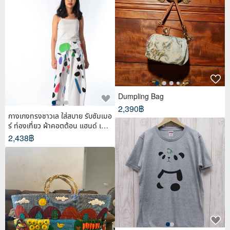
Dumpling Bag
2,390฿
กางเกงทรงชาวเล ใส่สบาย รับซัมเมอ
ร์ ท่องเที่ยว ผ้าคอตต้อน แฮนด์ เพ้น
ท์
2,438฿