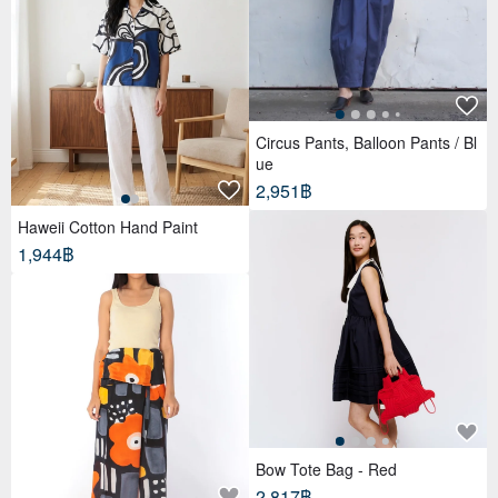
Circus Pants, Balloon Pants / Bl
ue
2,951฿
Haweii Cotton Hand Paint
1,944฿
Bow Tote Bag - Red
2,817฿