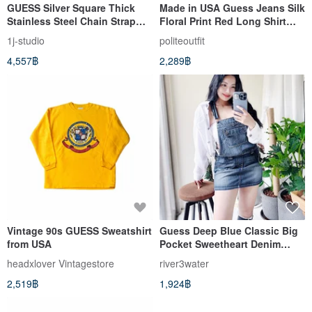
GUESS Silver Square Thick
Made in USA Guess Jeans Silk
Stainless Steel Chain Strap
Floral Print Red Long Shirt
Quartz Watch Antique Watch
Size M Near New
1j-studio
politeoutfit
4,557฿
2,289฿
Vintage 90s GUESS Sweatshirt
Guess Deep Blue Classic Big
from USA
Pocket Sweetheart Denim
Overall Dress Mini Skirt Dress
headxlover Vintagestore
river3water
2,519฿
1,924฿