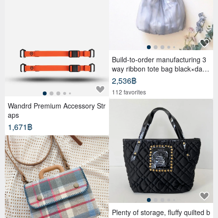
Build-to-order manufacturing 3
way ribbon tote bag black×dark
gray
2,536฿
112 favorites
Wandrd Premium Accessory Str
aps
1,671฿
Plenty of storage, fluffy quilted b