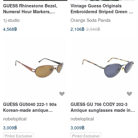
GUESS Rhinestone Bezel,
Vintage Guess Originals
Numeral Hour Markers,
Embroidered Striped Green &
Chronograph Design,
White Shirt, Made in India S
1j-studio
Orange​ Soda​ Panda
Deployment Clasp, Vintage
4,568฿
2,106฿
2,340฿
Watch
GUESS GU5040 222-1 90s
GUESS GU 706 CODY 202-3
Korean-made antique
Antique sunglasses made in
sunglasses
Hong Kong in the 90s
nobeloptical
nobeloptical
3,009฿
3,009฿
Pinkoi Exclusive
Pinkoi Exclusive