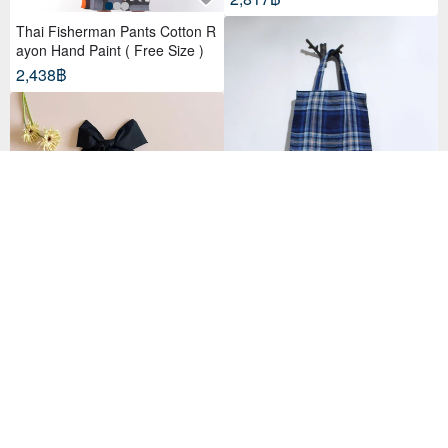
Thai Fisherman Pants Cotton R
ayon Hand Paint ( Free Size )
2,438฿
Blue checkered bag (small)
1,122฿
3way ribbon tote bag sakura
pink
2,536฿
188 favorites