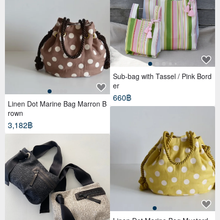
Sub-bag with Tassel / Pink Bord
er
660฿
Linen Dot Marine Bag Marron B
rown
3,182฿