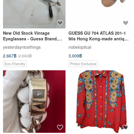
New Old Stock Vintage
GUESS GU 704 ATLAS 201-1
Eyeglasses - Guess Brand,
90s Hong Kong-made antique
Made in Japan, Rare
sunglasses
yesterdaynicethings
nobeloptical
Discontinued Item
2,667฿
2,963฿
3,009฿
Eco-Friendly
Pinkoi Exclusive