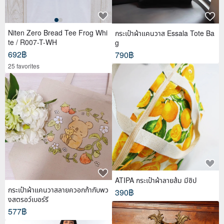
Niten Zero Bread Tee Frog Whi
กระเป๋าผ้าแคนวาส Essala Tote Ba
te / R007-T-WH
g
692฿
790฿
25 favorites
ATIPA กระเป๋าผ้าลายส้ม มีซิป
กระเป๋าผ้าแคนวาสลายควอกก้ากับพว
390฿
งสตรอว์เบอร์รี
577฿