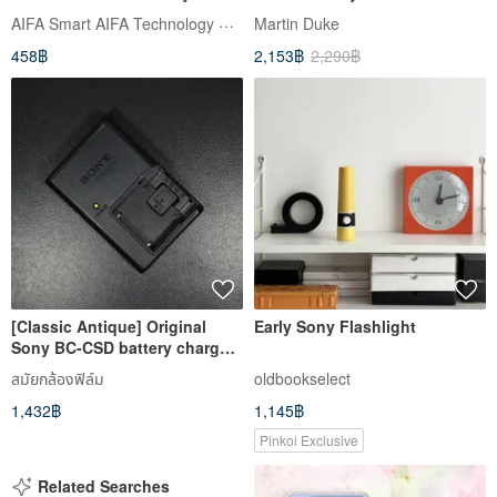
single-brand TVs and set-top
AIFA Smart AIFA Technology Corp.
Martin Duke
boxes
458฿
2,153฿
2,290฿
[Classic Antique] Original
Early Sony Flashlight
Sony BC-CSD battery charger
charging stand NP-BD1 NP-
สมัยกล้องฟิล์ม
oldbookselect
FD1
1,432฿
1,145฿
Pinkoi Exclusive
Related Searches