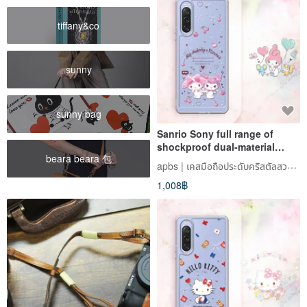
tiffany&co
sunny
sunny bag
Sanrio Sony full range of
shockproof dual-material
beara beara 包
crystal colored diamond
apbs | เคสมือถือประดับคริสตัลสวารอฟสกี้
mobile phone cases-Happy
1,008฿
Melody