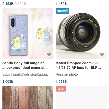
2,153฿
2,290฿
1,432฿
จัดส่งฟรี
Sanrio Sony full range of
tested ProSpec Zoom 3.5-
shockproof dual-material
4.5/28-70 AF lens for SLR
crystal colored diamond
Sony A Minolta A mount
apbs | เคสมือถือประดับคริสตัลสวารอฟสกี้
Russian photo
mobile phone cases - Perfume
Japan
1,008฿
1,561฿
Pudding Dog
-30%