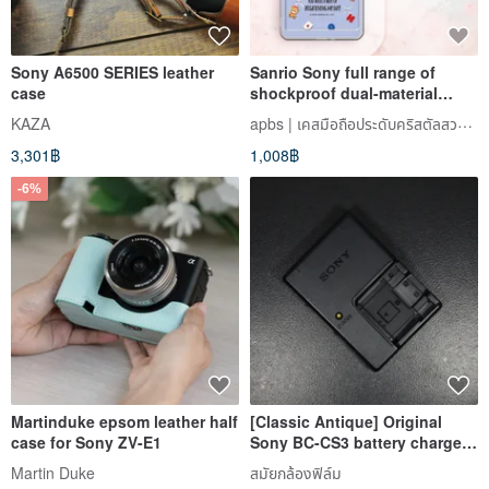
Sony A6500 SERIES leather
Sanrio Sony full range of
case
shockproof dual-material
crystal colored diamond
apbs | เคสมือถือประดับคริสตัลสวารอฟสกี้
KAZA
mobile phone cases - Katie
3,301฿
1,008฿
Bear
-6%
Martinduke epsom leather half
[Classic Antique] Original
case for Sony ZV-E1
Sony BC-CS3 battery charger
charging stand NP-BD1 NP-
Martin Duke
สมัยกล้องฟิล์ม
FD1