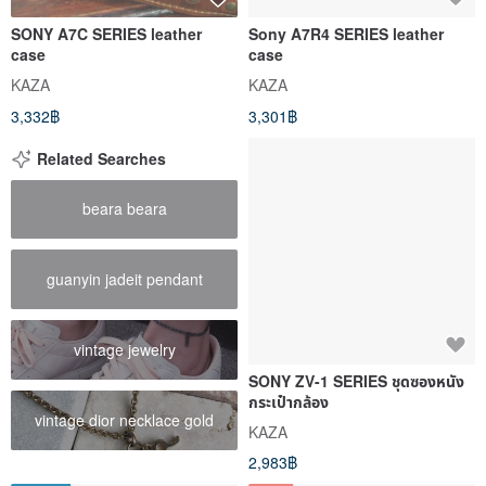
SONY A7C SERIES leather
Sony A7R4 SERIES leather
case
case
KAZA
KAZA
3,332฿
3,301฿
Related Searches
beara beara
guanyin jadeit pendant
vintage jewelry
SONY ZV-1 SERIES ชุดซองหนัง
กระเป๋ากล้อง
vintage dior necklace gold
KAZA
2,983฿