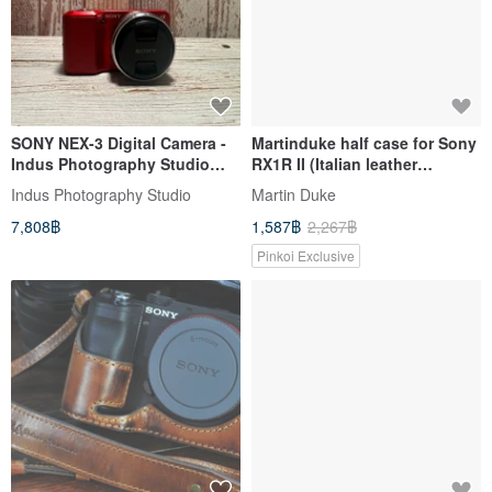
SONY NEX-3 Digital Camera -
Martinduke half case for Sony
Indus Photography Studio
RX1R II (Italian leather
Film Camera Specialist
weaving)
Indus Photography Studio
Martin Duke
7,808฿
1,587฿
2,267฿
Pinkoi Exclusive