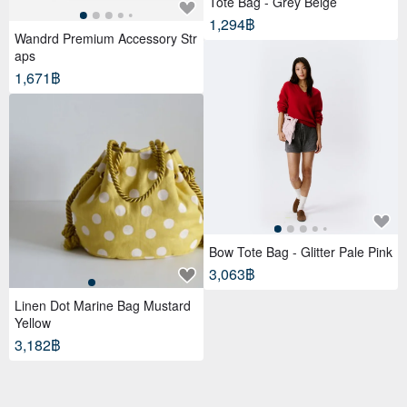
Tote Bag - Grey Beige
1,294฿
Wandrd Premium Accessory Str
aps
1,671฿
Bow Tote Bag - Glitter Pale Pink
3,063฿
Linen Dot Marine Bag Mustard
Yellow
3,182฿