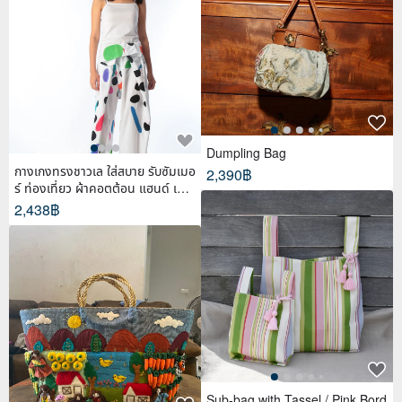
Dumpling Bag
กางเกงทรงชาวเล ใส่สบาย รับซัมเมอ
2,390฿
ร์ ท่องเที่ยว ผ้าคอตต้อน แฮนด์ เพ้น
ท์
2,438฿
Sub-bag with Tassel / Pink Bord