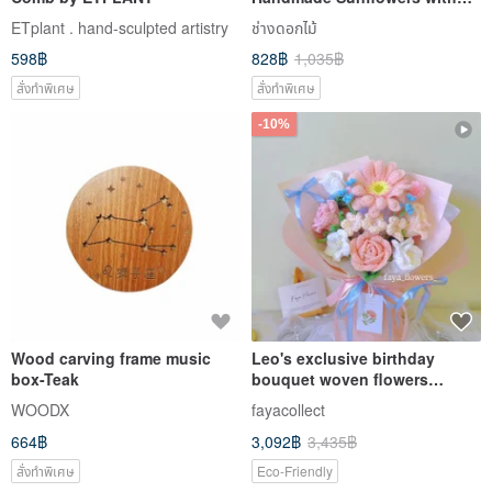
Plush Lion Doll
ETplant . hand-sculpted artistry
ช่างดอกไม้
598฿
828฿
1,035฿
สั่งทำพิเศษ
สั่งทำพิเศษ
-10%
Wood carving frame music
Leo's exclusive birthday
box-Teak
bouquet woven flowers
crocheted flowers knitted
WOODX
fayacollect
flowers birthday bouquet
664฿
3,092฿
3,435฿
Chinese Valentine's Day
สั่งทำพิเศษ
Eco-Friendly