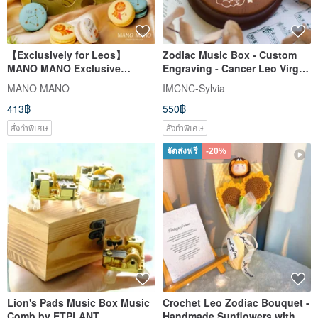
【Exclusively for Leos】
Zodiac Music Box - Custom
MANO MANO Exclusive
Engraving - Cancer Leo Virgo
Design Macaron Gift Box Set
Libra Scorpio Sagittarius
MANO MANO
IMCNC-Sylvia
of 3
413฿
550฿
สั่งทำพิเศษ
สั่งทำพิเศษ
จัดส่งฟรี
-20%
Lion's Pads Music Box Music
Crochet Leo Zodiac Bouquet -
Comb by ETPLANT
Handmade Sunflowers with