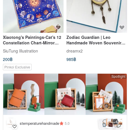
Xiaotong's Paintings-Cat's 12
Zodiac Guardian | Leo
Constellation Chart-Mirror
Handmade Woven Souvenir
Cleaning Cloth
Gift Design Dreamcatcher
SiuTung Illustration
dreamx2
Necklace Long Necklace
200฿
985฿
Pinkoi Exclusive
Spotlight
4
+
stemperaturehandmade
5.0