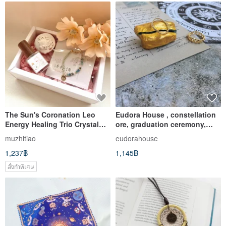
The Sun's Coronation Leo
Eudora House , constellation
Energy Healing Trio Crystal
ore, graduation ceremony,
Bracelet × Exclusive Aroma ×
simulation hand-made
muzhitiao
eudorahouse
Totem Diffuser
1,237฿
1,145฿
สั่งทำพิเศษ