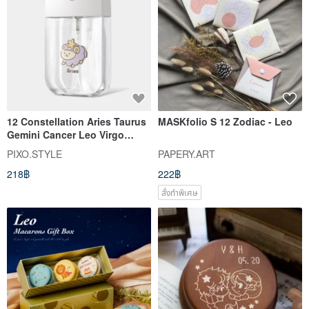
12 Constellation Aries Taurus
MASKfolio S 12 Zodiac - Leo
Gemini Cancer Leo Virgo
Alcohol Bottle Spray Can 037
PIXO.STYLE
PAPERY.ART
218฿
222฿
สั่งทำพิเศษ