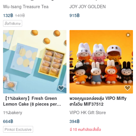
piece exquisite can (6 types
shaped candle + 1 floral plate
Wu-tsang Treasure Tea
JOY JOY GOLDEN
to choose from)
and fork set + 1 cake knife)
132฿
149฿
915฿
สั่งทำพิเศษ
【1%bakery】Fresh Green
พวงกุญแจกล่องสุ่ม VIPO Miffy
Lemon Cake (8 pieces per
ฮาโลวีน MIF37512
box)
1%bakery
VIPO HK Gift Store
664฿
394฿
Pinkoi Exclusive
มี 10 คนกำลังจะสั่งซื้อ