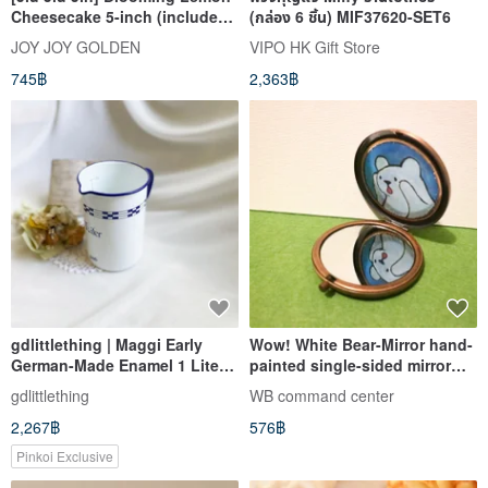
Cheesecake 5-inch (includes
(กล่อง 6 ชิ้น) MIF37620-SET6
1 happy candle, 1 bear spoon,
JOY JOY GOLDEN
VIPO HK Gift Store
and 1 cake knife)
745฿
2,363฿
gdlittlething | Maggi Early
Wow! White Bear-Mirror hand-
German-Made Enamel 1 Liter
painted single-sided mirror
Kettle Measuring Cup,
box 1 piece
gdlittlething
WB command center
Sourced from Germany
2,267฿
576฿
Pinkoi Exclusive