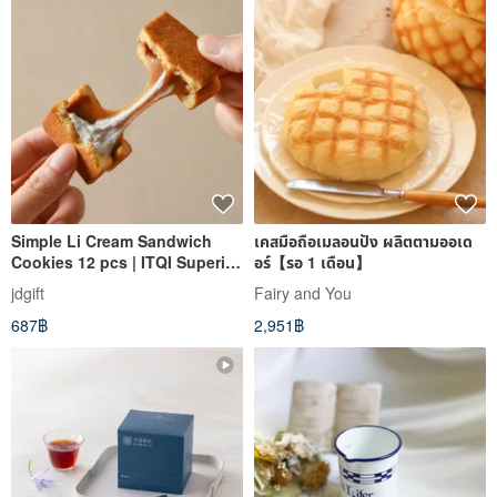
Simple Li Cream Sandwich
เคสมือถือเมลอนปัง ผลิตตามออเด
Cookies 12 pcs | ITQI Superior
อร์【รอ 1 เดือน】
Taste Award 1 Star
jdgift
Fairy and You
Recommended Mid-Autumn
687฿
2,951฿
Festival Gift Box