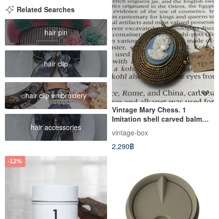
Related Searches
hair pin
hair clip
hair clip embroidery
Vintage Mary Chess. 1
Imitation shell carved balm
hair accessories
box
vintage-box
2,290฿
-12%