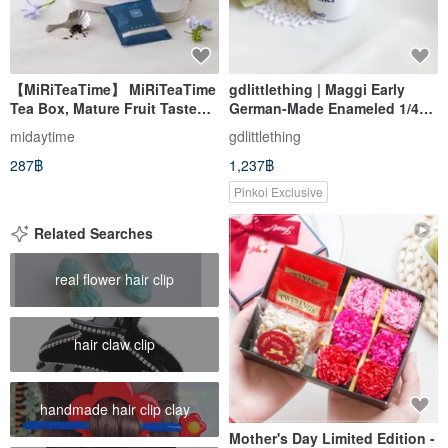
【MiRiTeaTime】 MiRiTeaTime
gdlittlething | Maggi Early
Tea Box, Mature Fruit Taste
German-Made Enameled 1/4
Black Tea, 3g x 10 bags / 1
Liter Kettle Measuring Cup
midaytime
gdlittlething
box
287฿
1,237฿
Pinkoi Exclusive
Related Searches
real flower hair clip
hair claw clip
handmade hair clip clay
Mother's Day Limited Edition -