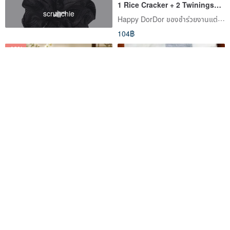
1 Rice Cracker + 2 Twinings
scrunchie
Tea Bags + 6 Carnation Soap
Happy DorDor ของชำร่วยงานแต่งงานและช่อดอกไม้ของขวัญ
Flower Gift Box
104฿
-12%
C2 [Wu-tsang] Mid-Autumn
เคสมือถือโทสต์เนยทรงสี่เหลี่ยมของ
Charity Gift Box [Together We
ภูตน้อย ผลิตตามออเดอร์【รอ 1
Thrive] Blessing Assorted Tea
เดือน】
Wu-tsang Treasure Tea
Fairy and You
& Snack Gift (2 Teas + 1 Mille-
535฿
607฿
2,301฿
Crêpe Stick)
สั่งทำพิเศษ
-20%
-12%