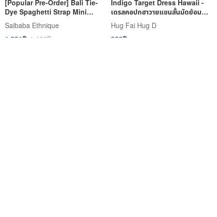
[Popular Pre-Order] Bali Tie-
Indigo Target Dress Hawaii -
Dye Spaghetti Strap Mini
เดรสคอปกฮาวายแขนสั้นมัดย้อม
Dress (3 Colors) BXX-6202
ครามลายเป้าปืน
Saibaba Ethnique
Hug Fai Hug D
1,291฿
1,466฿
920฿
จัดส่งฟรี
Indigo dot cotton skirt / with
[Towards the Clouds] New
lining and pockets
Chinese Retro Tibetan Style
Gradient Textured V-Neck
linnil
maguba
Dress
1,200฿
1,497฿