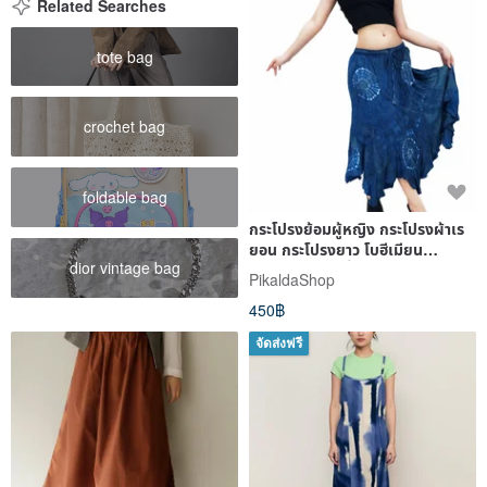
Related Searches
tote bag
crochet bag
foldable bag
กระโปรงย้อมผู้หญิง กระโปรงผ้าเร
ยอน กระโปรงยาว โบฮีเมียน
dior vintage bag
กระโปรงบาน สีน้ำเงิน
PikaldaShop
450฿
จัดส่งฟรี