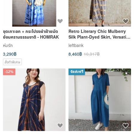
ชุดเกาะอก + กระโปรงผ้าฝ้ายมัด
Retro Literary Chic Mulberry
ย้อมครามธรรมชาติ - HOMRAK
Silk Plant-Dyed Skirt, Versatile
Half-Skirt
ห่มรัก
leftbank
3,290฿
8,460฿
10,317฿
สั่งทำพิเศษ
-12%
จัดส่งฟรี