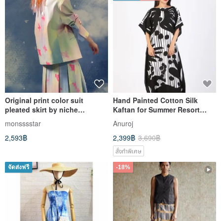
Original print color suit
Hand Painted Cotton Silk
pleated skirt by niche
Kaftan for Summer Resort
designers
Vacation Free Size
monsssstar
Anuroj
2,593฿
2,399฿
3,690฿
สั่งทำพิเศษ
จัดส่งฟรี
-18%