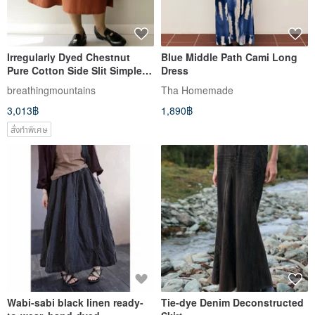
Irregularly Dyed Chestnut
Blue Middle Path Cami Long
Pure Cotton Side Slit Simple
Dress
Skirt
breathingmountains
Tha Homemade
3,013฿
1,890฿
สั่งทำพิเศษ
Wabi-sabi black linen ready-
Tie-dye Denim Deconstructed