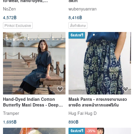
to-wear, hand-dyed,
Skirt
sculptural, minimalist skirt
NoZen
wubenyuanran
4,572฿
8,416฿
Pinkoi Exclusive
สั่งทำพิเศษ
จัดส่งฟรี
Hand-Dyed Indian Cotton
Mask Pants - กางเกงขาบานเอว
Butterfly Maxi Dress - Deep
ยางยืด ลายหน้ากากแอฟริกัน
Sea Blue
Tramper
Hug Fai Hug D
1,695฿
890฿
จัดส่งฟรี
-35%