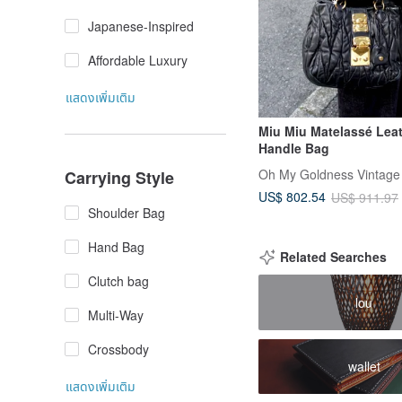
Japanese-Inspired
Affordable Luxury
แสดงเพิ่มเติม
Miu Miu Matelassé Lea
Handle Bag
Oh My Goldness Vintage
Carrying Style
US$ 802.54
US$ 911.97
Shoulder Bag
Hand Bag
Related Searches
Clutch bag
lou
Multi-Way
Crossbody
wallet
แสดงเพิ่มเติม