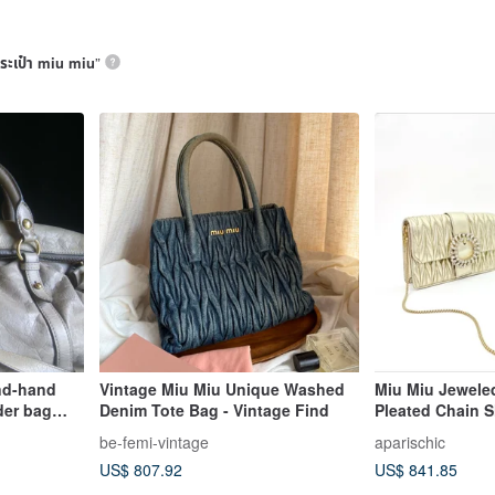
ระเป๋า miu miu
”
nd-hand
Vintage Miu Miu Unique Washed
Miu Miu Jewele
der bag
Denim Tote Bag - Vintage Find
Pleated Chain 
be-femi-vintage
aparischic
US$ 807.92
US$ 841.85