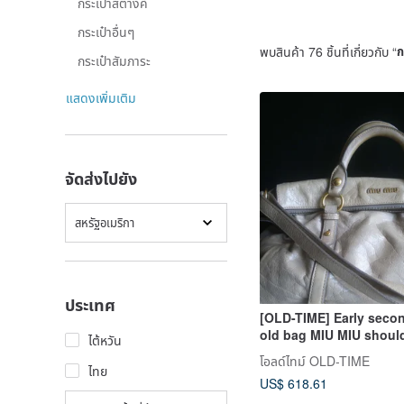
กระเป๋าสตางค์
กระเป๋าอื่นๆ
พบสินค้า 76 ชิ้นที่เกี่ยวกับ “
ก
กระเป๋าสัมภาระ
แสดงเพิ่มเติม
จัดส่งไปยัง
สหรัฐอเมริกา
ประเทศ
[OLD-TIME] Early seco
old bag MIU MIU shoul
ไต้หวัน
handbag
โอลด์ไทม์ OLD-TIME
ไทย
US$ 618.61