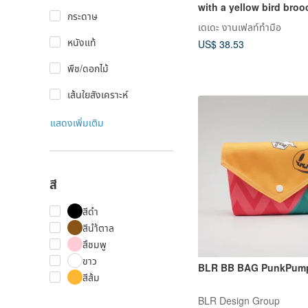
with a yellow bird bro
กระดาษ
wool felt.
เดเดะ งานเฟลท์ทำมือ
หนังแท้
US$ 38.53
พืช/ดอกไม้
เส้นใยสังเคราะห์
แสดงเพิ่มเติม
สี
สีดำ
สีนำ้ตาล
สึชมพู
ขาว
BLR BB BAG PunkPum
สีส้ม
BLR Design Group