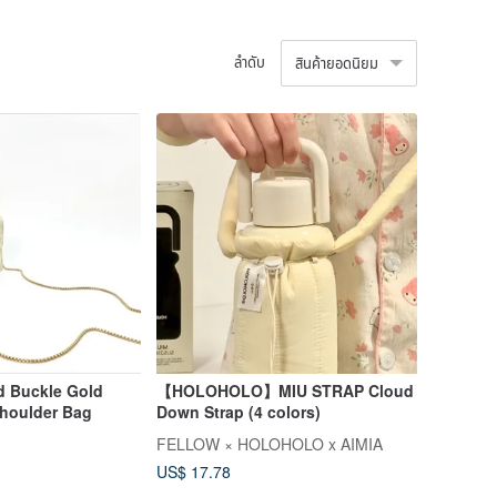
ลำดับ
สินค้ายอดนิยม
d Buckle Gold
【HOLOHOLO】MIU STRAP Cloud
Shoulder Bag
Down Strap (4 colors)
FELLOW × HOLOHOLO x AIMIA
US$ 17.78