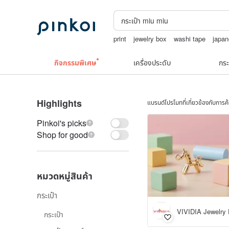
print
jewelry box
washi tape
japa
squareline 包包
boston bag
กิจกรรมพิเศษ
เครื่องประดับ
กระ
Highlights
แบรนด์โปรโมทที่เกี่ยวข้องกับการ
Pinkoi's picks
Shop for good
หมวดหมู่สินค้า
กระเป๋า
VIVIDIA Jewelry 
กระเป๋า