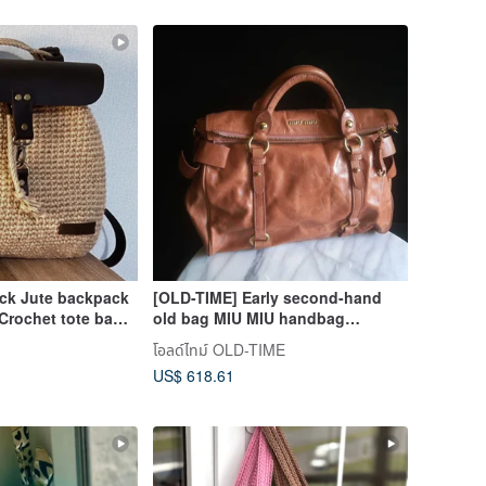
ck Jute backpack
[OLD-TIME] Early second-hand
Crochet tote bag
old bag MIU MIU handbag
(missing strap)
โอลด์ไทม์ OLD-TIME
US$ 618.61