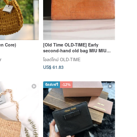
en Core)
[Old Time OLD-TIME] Early
second-hand old bag MIU MIU
long wallet*Welfare Special*
r
โอลด์ไทม์ OLD-TIME
US$ 61.83
จัดส่งฟรี
-12%