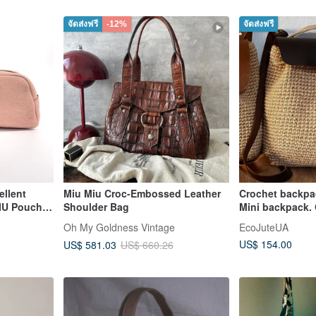
จัดส่งฟรี
-12%
จัดส่งฟรี
ellent
Miu Miu Croc-Embossed Leather
Crochet backpa
IU Pouch,
Shoulder Bag
Mini backpack. 
Pouch with
Bucket bag
Oh My Goldness Vintage
EcoJuteUA
US$ 154.00
US$ 581.03
US$ 660.26