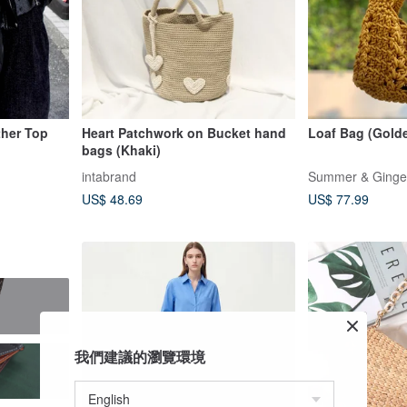
ther Top
Heart Patchwork on Bucket hand
Loaf Bag (Gold
bags (Khaki)
intabrand
Summer & Ginge
US$ 48.69
US$ 77.99
我們建議的瀏覽環境