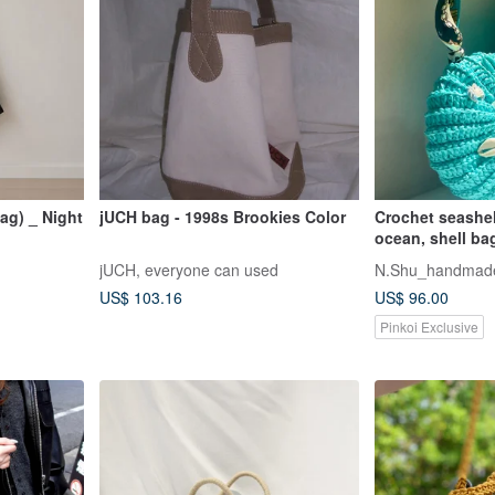
ag) _ Night
jUCH bag - 1998s Brookies Color
Crochet seashel
ocean, shell b
jUCH, everyone can used
N.Shu_handmad
US$ 103.16
US$ 96.00
Pinkoi Exclusive