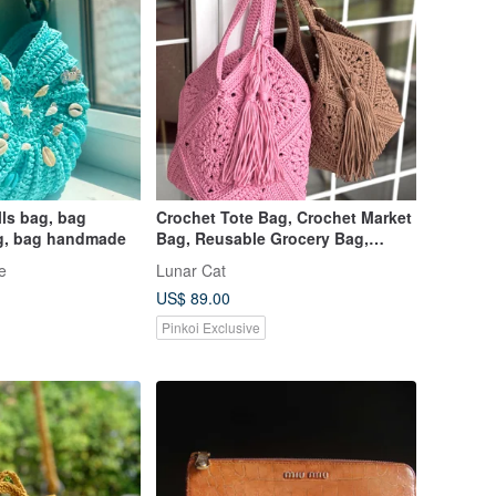
ls bag, bag
Crochet Tote Bag, Crochet Market
ag, bag handmade
Bag, Reusable Grocery Bag,
Beach Bag Crocheted
e
Lunar Cat
US$ 89.00
Pinkoi Exclusive