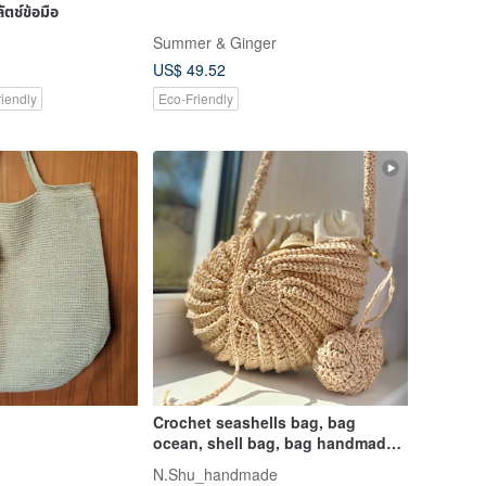
ัตช์ข้อมือ
Summer & Ginger
US$ 49.52
iendly
Eco-Friendly
Crochet seashells bag, bag
ocean, shell bag, bag handmade,
raffia shell
N.Shu_handmade