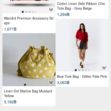
Cotton Linen Side Ribbon Chic
Tote Bag - Grey Beige
1,294฿
Wandrd Premium Accessory Str
aps
1,671฿
Bow Tote Bag - Glitter Pale Pink
3,063฿
Linen Dot Marine Bag Mustard
Yellow
3,182฿