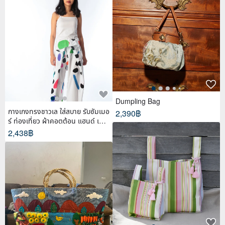
Dumpling Bag
กางเกงทรงชาวเล ใส่สบาย รับซัมเมอ
2,390฿
ร์ ท่องเที่ยว ผ้าคอตต้อน แฮนด์ เพ้น
ท์
2,438฿