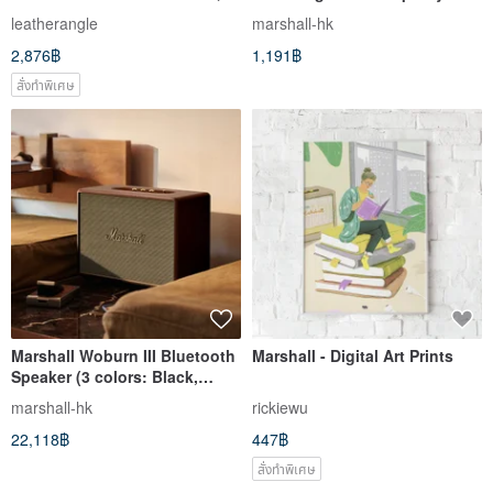
Made for Real Use
Hanger. Includes 4 Guitar Plug
leatherangle
marshall-hk
2,876฿
1,191฿
สั่งทำพิเศษ
Marshall Woburn III Bluetooth
Marshall - Digital Art Prints
Speaker (3 colors: Black,
White, Brown)
marshall-hk
rickiewu
22,118฿
447฿
สั่งทำพิเศษ