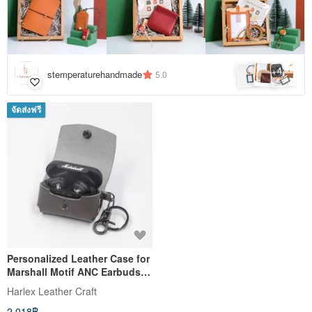
4
+
stemperaturehandmade
5.0
จัดส่งฟรี
Personalized Leather Case for
Marshall Motif ANC Earbuds
with Engraving Option
Harlex Leather Craft
2,018฿