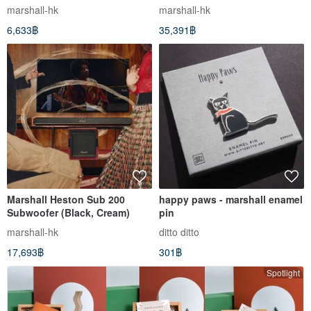
(Black&Brass,Cream,Sage,Mid
marshall-hk
marshall-hk
night Blue)
6,633฿
35,391฿
Marshall Heston Sub 200
happy paws - marshall enamel
Subwoofer (Black, Cream)
pin
marshall-hk
ditto ditto
17,693฿
301฿
Spotlight