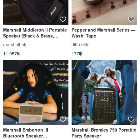
Marshall Middleton II Portable
Pepper and Marshall Series —
Speaker (Black & Brass,
Washi Tape
Cream)
marshall-hk
ditto ditto
11,057฿
177฿
Marshall Emberton III
Marshall Bromley 750 Portable
Bluetooth Speaker
Party Speaker