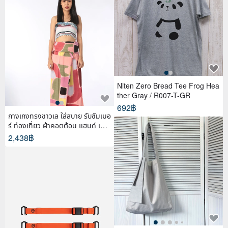
Niten Zero Bread Tee Frog Hea
ther Gray / R007-T-GR
692฿
กางเกงทรงชาวเล ใส่สบาย รับซัมเมอ
ร์ ท่องเที่ยว ผ้าคอตต้อน แฮนด์ เพ้น
ท์
2,438฿