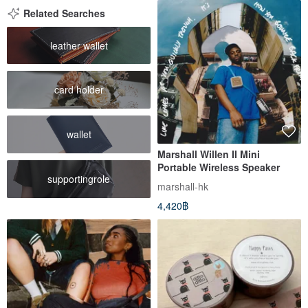
Related Searches
leather wallet
card holder
wallet
Marshall Willen II Mini
Portable Wireless Speaker
supportingrole
marshall-hk
4,420฿