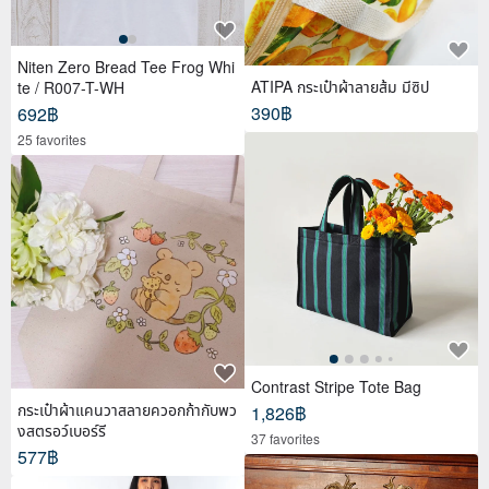
Niten Zero Bread Tee Frog Whi
ATIPA กระเป๋าผ้าลายส้ม มีซิป
te / R007-T-WH
390฿
692฿
25 favorites
Contrast Stripe Tote Bag
กระเป๋าผ้าแคนวาสลายควอกก้ากับพว
1,826฿
งสตรอว์เบอร์รี
37 favorites
577฿