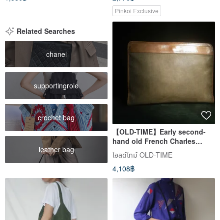
Pinkoi Exclusive
Related Searches
chanel
supportingrole
crochet bag
【OLD-TIME】Early second-
hand old French Charles
leather bag
Jourdan briefcase
โอลด์ไทม์ OLD-TIME
4,108฿