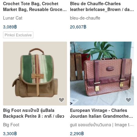
Crochet Tote Bag, Crochet
Bleu de Chauffe-Charles
Market Bag, Reusable Grocery
leather briefcase_Brown / dark
Bag, Beach Bag Crocheted
brown
Lunar Cat
bleu-de-chauffe
3,089฿
20,607฿
Pinkoi Exclusive
Big Foot กระเป๋าเป้ รุ่นBala
European Vintage - Charles
Backpack Petite สี : กากี / เขียว
Jourdan Italian Grandmother
Red Jacquard Antique Flip-
guii ของแต่งบ้านวินเทจ | Image the Old Story
Big Foot
Top Handheld Luggage
3,300฿
2,290฿