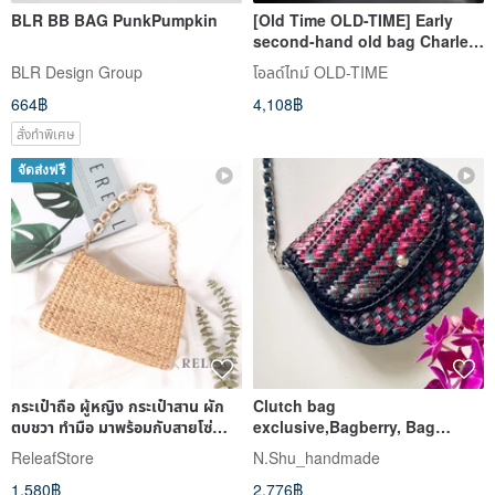
BLR BB BAG PunkPumpkin
[Old Time OLD-TIME] Early
second-hand old bag Charles
Jourdan shoulder bag
BLR Design Group
โอลด์ไทม์ OLD-TIME
664฿
4,108฿
สั่งทำพิเศษ
จัดส่งฟรี
กระเป๋าถือ ผู้หญิง กระเป๋าสาน ผัก
Clutch bag
ตบชวา ทำมือ มาพร้อมกับสายโซ่
exclusive,Bagberry, Bag
กระเป๋า
handbag, Bag handmade,
ReleafStore
N.Shu_handmade
frame handbag
1,580฿
2,776฿