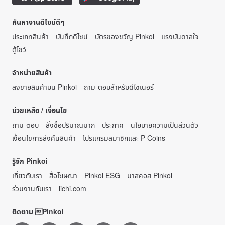
ค้นหางานดีไซน์ดีๆ
ประเภทสินค้า
บันทึกดีไซน์
บัตรของขวัญ Pinkoi
แรงบันดาลใจ
ตู้โชว์
จำหน่ายสินค้า
ลงขายสินค้าบน Pinkoi
ถาม-ตอบสำหรับดีไซเนอร์
ช่วยเหลือ / เงื่อนไข
ถาม-ตอบ
สั่งซื้อปริมาณมาก
ประกาศ
นโยบายความเป็นส่วนตัว
เงื่อนไขการส่งคืนสินค้า
โปรแกรมสมาชิกและ P Coins
รู้จัก Pinkoi
เกี่ยวกับเรา
สื่อโฆษณา
Pinkoi ESG
มาสคอส Pinkoi
ร่วมงานกับเรา
iichi.com
ติดตาม Pinkoi