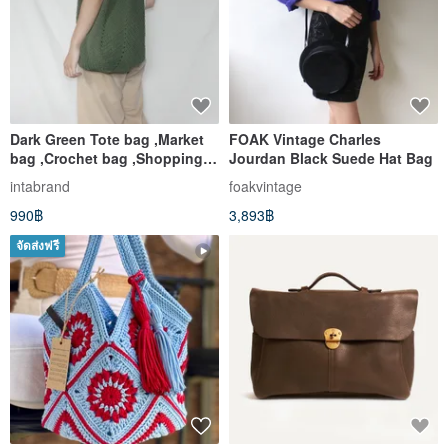
Dark Green Tote bag ,Market
FOAK Vintage Charles
bag ,Crochet bag ,Shopping
Jourdan Black Suede Hat Bag
bag
intabrand
foakvintage
990฿
3,893฿
จัดส่งฟรี